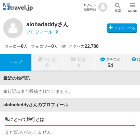
ログイン
新規登録
検索
MENU
alohadaddyさん
フォローする
プロフィール
0
0
22,780
フォロー
人
フォロワー
人
アクセス
旅行記
写真
クチコミ
トップ
0
0
54
最近の旅行記
旅行記はまだ投稿されていません。
alohadaddyさんのプロフィール
私にとって旅行とは
まだ記入がありません。