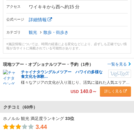
ワイキキから西へ約15 分
アクセス
詳細情報
公式ページ
観光
散歩・街歩き
カテゴリ
※施設情報については、時間の経過による変化などにより、必ずしも正確でない情
報が当サイトに掲載されている可能性があります。
現地ツアー・
オプショナルツアー・予約（1件）
一覧を見る
チャイナタウングルメツアー ハワイの多様な
食文化を体験...
様々なアジアの文化が入り混じり、活気に溢れた人気エリア...
140.0
～
詳しく見る
USD
クチコミ
（60件）
ホノルル 観光 満足度ランキング
33位
3.44