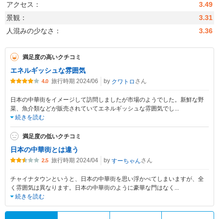
アクセス：
3.49
景観：
3.31
人混みの少なさ：
3.36
満足度の高いクチコミ
エネルギッシュな雰囲気
旅行時期 2024/06
by
さん
クワトロ
4.0
日本の中華街をイメージして訪問しましたが市場のようでした。新鮮な野
菜、魚介類などが販売されていてエネルギッシュな雰囲気でし
...
続きを読む
満足度の低いクチコミ
日本の中華街とは違う
旅行時期 2024/04
by
さん
すーちゃん
2.5
チャイナタウンというと、日本の中華街を思い浮かべてしまいますが、全
く雰囲気は異なります。日本の中華街のように豪華な門はなく
...
続きを読む