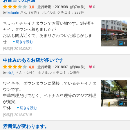
お目当てのお店
3.0
旅行時期：2019/08（約7年前）
0
by
さん（女性）
ホノルル クチコミ：283件
kekorin
ちょっとチャイナタウンでお買い物です。3時頃チ
ャイナタウンへ着きましたが
お店も閉店近くで、あまりざわついた感じがしま
せ
...
続きを読む
1
投稿日:2019/08/21
中休みのあるお店が多いです
4.0
旅行時期：2018/07（約8年前）
0
by
さん（女性）
ホノルル クチコミ：146件
ゆん
ワイキキ、ダウンタウンに隣接しているチャイナタ
ウンです。
中華料理だけでなく、ベトナム料理等のアジア料理
が充実。
2
中休
...
続きを読む
投稿日:2018/07/15
雰囲気が変わります。