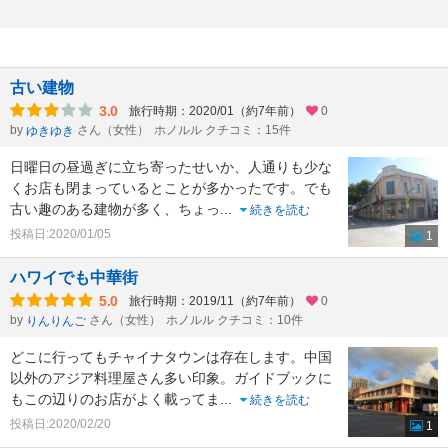
古い建物
3.0
旅行時期：2020/01（約7年前）
0
by
さん（女性）
ホノルル クチコミ：15件
ゆきゆき
日曜日の昼過ぎに立ち寄ったせいか、人通りも少な
くお店も閉まっているとことが多かったです。でも
古い趣のある建物が多く、ちょっ
...
続きを読む
投稿日:2020/01/05
1
ハワイでも中華街
5.0
旅行時期：2019/11（約7年前）
0
by
さん（女性）
ホノルル クチコミ：10件
りんりんご
どこに行ってもチャイナタウンは存在します。中国
以外のアジア料理屋さん多い印象。ガイドブックに
もこの辺りのお店がよく載ってま
...
続きを読む
投稿日:2020/02/20
1