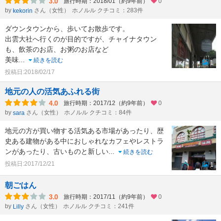
3.0
旅行時期：2018/01（約9年前）
0
by
さん（女性）
ホノルル クチコミ：283件
kekorin
ダウンタウンから、歩いてお散歩です。
出雲大社へ行くのが目的ですが、チャイナタウン
も、飲茶のお店、お粥のお店など
美味
...
続きを読む
1
投稿日:2018/02/17
地元の人の活気あふれる街
4.0
旅行時期：2017/12（約9年前）
0
by
さん（女性）
ホノルル クチコミ：84件
sara
地元の方が買い物する活気ある市場があったり、歴
史ある建物がある中におしゃれなカフェやレストラ
ンがあったり、古いものと新しい
...
続きを読む
投稿日:2017/12/21
1
朝ごはん
3.0
旅行時期：2017/11（約9年前）
0
by
さん（女性）
ホノルル クチコミ：241件
Lilly