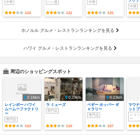
ナケア
中華
パン屋
中華
中華
3.20
3.22
3.25
ホノルル グルメ・レストランランキングを見る
ハワイ グルメ・レストランランキングを見る
周辺のショッピングスポット
0.18km
0.23km
0.23km
レインボー ハワイ
ラ ミューズ
ペギー ホッパー ギ
マウナ
ムームーファクトリ
ャラリー
ットプ
専門店
ー
ショッ
専門店
ー
専門店
3.03
3.20
3.07