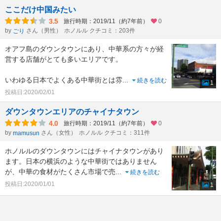
ここだけ中国みたい
3.5
旅行時期：2019/11（約7年前）
0
by
さん（男性）
ホノルル クチコミ：203件
ごり
オアフ島のダウンタウンにあり、中華系の方々が経
営する店舗がとても多いエリアです。
いわゆる日本でよくある中華街とは雰
...
続きを読む
1
投稿日:2020/02/01
ダウンタウンエリアのチャイナタウン
4.0
旅行時期：2019/11（約7年前）
0
by
さん（女性）
ホノルル クチコミ：311件
mamusun
ホノルルのダウンタウンにはチャイナタウンがあり
ます。日本の横浜のような中華街ではありません
が、中華の食材がたくさん市場で売
...
続きを読む
投稿日:2020/01/01
1