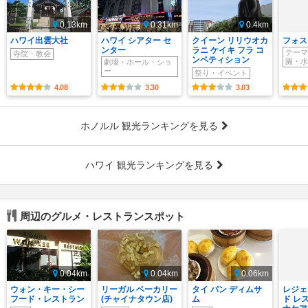
0.13km
0.31km
0.4km
ハワイ出雲大社
ハワイ シアター セ
クイーン リリウオカ
フォス
ンター
ラニ ケイキ フラ コ
テーマ
寺院・教会
ンペティション
園・水
劇場・ホール・ショ
ー
祭り・イベント
4.08
3.30
3.03
ホノルル 観光ランキングを見る
ハワイ 観光ランキングを見る
周辺のグルメ・レストランスポット
0.04km
0.04km
0.06km
ウォン・キー・シー
リーガル ベーカリー
タイ パン ディムサ
レジェ
フード・レストラン
(チャイナタウン店)
ム
ド レ