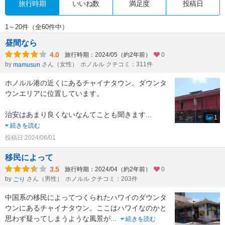
旅行時期
いいね数
満足度
投稿日
1～20件（全60件中）
昼間なら
4.0
旅行時期：2024/05（約2年前）
0
by
さん（女性）
ホノルル クチコミ：311件
mamusun
ホノルル港の近くにあるチャイナタウン。ダウンタ
ウンエリアに位置しています。
治安はあまり良くないなんてことも聞きます
...
1
続きを読む
投稿日:2024/06/01
移民によって
3.5
旅行時期：2024/04（約2年前）
0
by
さん（男性）
ホノルル クチコミ：203件
ごり
中国系の移民によってつくられたハワイのダウンタ
ウンにあるチャイナタウン。ここはハワイなのかと
思わず疑ってしまうような風景が
...
続きを読む