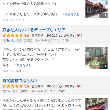
ルメや観光で最近人気沸騰の街です。
ワイキキよりもリーズナブルで美味
...
続きを読む
1
投稿日:2017/02/06
好きな人はハマるディープなエリア
5.0
旅行時期：2016/10（約10年前）
0
by
さん（女性）
ホノルル クチコミ：27件
jhonko
ダウンタウンに隣接する小さなエリアですが、商売
している方のエネルギーがすごい！
英語より中国語が飛び交っていて、
売る
...
続きを読む
1
投稿日:2016/11/09
時間調整でぶらぶら
5.0
旅行時期：2016/10（約10年前）
0
by
さん（男性）
ホノルル クチコミ：75件
ksw
何回か行った事もあり今回は予定に無かったのです
が、近くの出雲大社に行った時に、次のトロリーま