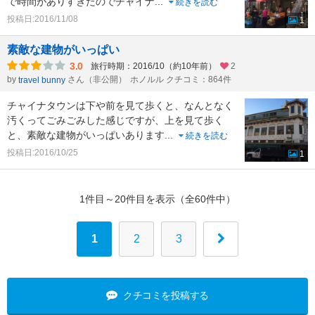
で時間がありすぎたのでチャイナ
...
続きを読む
投稿日:2016/11/08
1
素敵な建物がいっぱい
3.0
旅行時期：2016/10（約10年前）
2
by
さん（非公開）
ホノルル クチコミ：864件
travel bunny
チャイナタウンは下や前を見て歩くと、なんとなく
汚くってごみごみした感じですが、上を見て歩く
と、素敵な建物がいっぱいあります
...
続きを読む
投稿日:2016/10/25
1
1件目～20件目を表示（全60件中）
1
2
3
クチコミを投稿する