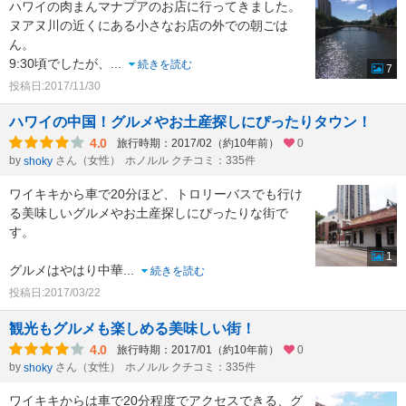
ハワイの肉まんマナプアのお店に行ってきました。
ヌアヌ川の近くにある小さなお店の外での朝ごは
ん。
9:30頃でしたが、
...
続きを読む
7
投稿日:2017/11/30
ハワイの中国！グルメやお土産探しにぴったりタウン！
4.0
旅行時期：2017/02（約10年前）
0
by
さん（女性）
ホノルル クチコミ：335件
shoky
ワイキキから車で20分ほど、トロリーバスでも行け
る美味しいグルメやお土産探しにぴったりな街で
す。
1
グルメはやはり中華
...
続きを読む
投稿日:2017/03/22
観光もグルメも楽しめる美味しい街！
4.0
旅行時期：2017/01（約10年前）
0
by
さん（女性）
ホノルル クチコミ：335件
shoky
ワイキキからは車で20分程度でアクセスできる、グ