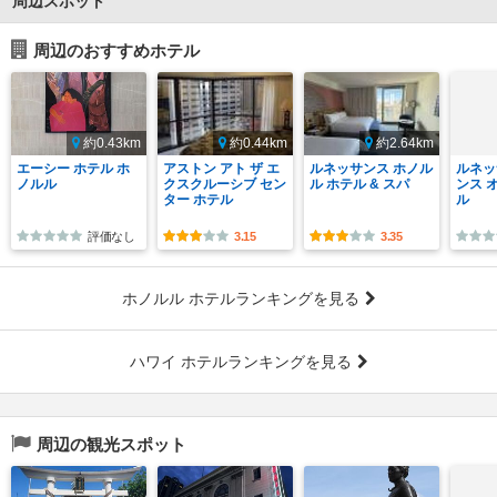
周辺スポット
周辺のおすすめホテル
約0.43km
約0.44km
約2.64km
エーシー ホテル ホ
アストン アト ザ エ
ルネッサンス ホノル
ルネッ
ノルル
クスクルーシブ セン
ル ホテル & スパ
ンス 
ター ホテル
ル
評価なし
3.15
3.35
ホノルル ホテルランキングを見る
ハワイ ホテルランキングを見る
周辺の観光スポット