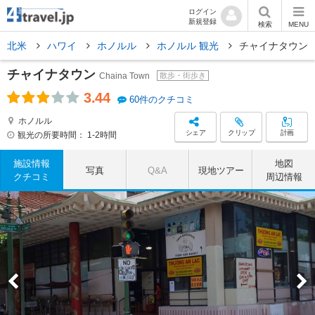
ログイン
新規登録
検索
MENU
北米
ハワイ
ホノルル
ホノルル 観光
チャイナタウン
チャイナタウン
Chaina Town
散歩・街歩き
3.44
60件のクチコミ
ホノルル
シェア
クリップ
計画
観光の所要時間：
1-2時間
施設情報
地図
写真
Q&A
現地ツアー
クチコミ
周辺情報