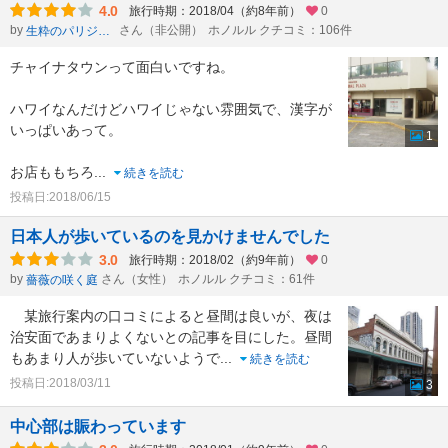
4.0
旅行時期：2018/04（約8年前）
0
by
さん（非公開）
ホノルル クチコミ：106件
生粋のパリジェンヌ
チャイナタウンって面白いですね。
ハワイなんだけどハワイじゃない雰囲気で、漢字が
いっぱいあって。
1
お店ももちろ
...
続きを読む
投稿日:2018/06/15
日本人が歩いているのを見かけませんでした
3.0
旅行時期：2018/02（約9年前）
0
by
さん（女性）
ホノルル クチコミ：61件
薔薇の咲く庭
某旅行案内の口コミによると昼間は良いが、夜は
治安面であまりよくないとの記事を目にした。昼間
もあまり人が歩いていないようで
...
続きを読む
投稿日:2018/03/11
3
中心部は賑わっています