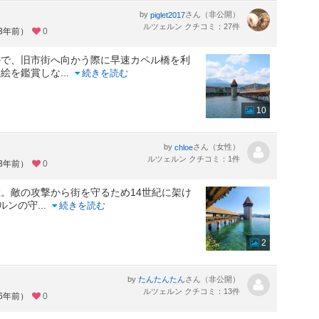
by
さん（非公開）
piglet2017
ルツェルン クチコミ：27件
約3年前）
0
で、旧市街へ向かう際に早速カペル橋を利
板絵を鑑賞しな
...
続きを読む
10
by
さん（女性）
chloe
ルツェルン クチコミ：1件
約3年前）
0
。敵の攻撃から街を守るため14世紀に架け
ェルンの守
...
続きを読む
2
by
さん（非公開）
たんたんたん
ルツェルン クチコミ：13件
約6年前）
0