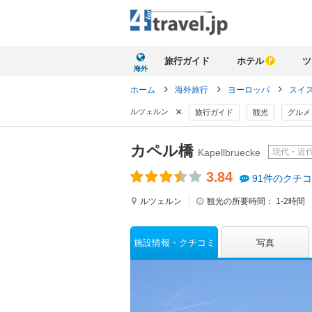
旅行ガイド
ホテル
ツ
海外
ホーム
海外旅行
ヨーロッパ
スイ
×
ルツェルン
旅行ガイド
観光
グルメ
カペル橋
現代・近
Kapellbruecke
3.84
91件のクチ
ルツェルン
観光の所要時間：
1-2時間
施設情報
クチコミ
写真