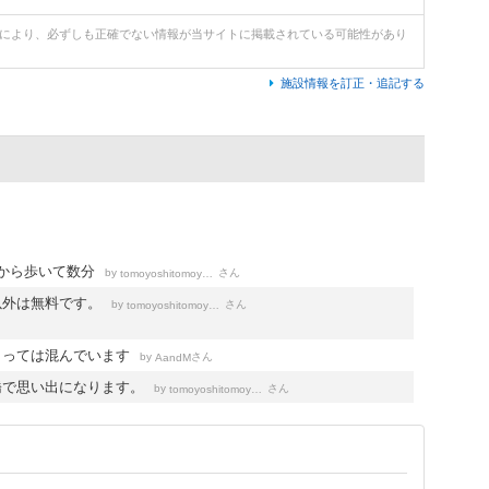
どにより、必ずしも正確でない情報が当サイトに掲載されている可能性があり
施設情報を訂正・追記する
e駅から歩いて数分
by
さん
tomoyoshitomoyoshi
以外は無料です。
by
さん
tomoyoshitomoyoshi
よっては混んでいます
by
さん
AandM
橋で思い出になります。
by
さん
tomoyoshitomoyoshi