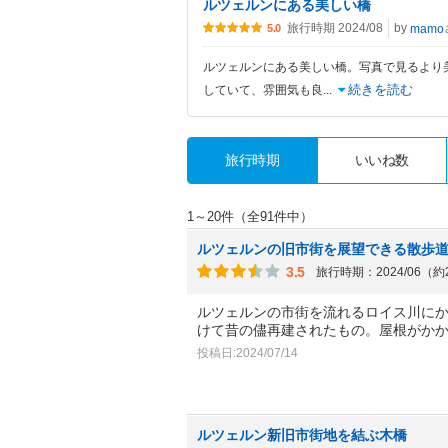
ルツェルンにある美しい橋
旅行時期 2024/08
by
mamo
5.0
ルツェルンにある美しい橋。写真で見るより
続きを読む
していて、雰囲気も良
...
旅行時期
いいね数
1～20件（全91件中）
ルツェルンの旧市街を展望できる散歩
3.5
旅行時期：2024/06（
ルツェルンの市街を流れるロイス川にか
けて昔の儘再建されたもの。屋根がか
投稿日:2024/07/14
ルツェルン新旧市街地を結ぶ木橋