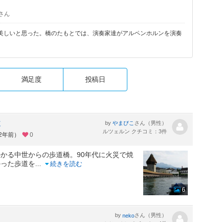
さん
美しいと思った。橋のたもとでは、演奏家達がアルペンホルンを演奏
満足度
投稿日
道
by
さん（男性）
やまびこ
ルツェルン クチコミ：3件
約2年前）
0
かる中世からの歩道橋。90年代に火災で焼
かった歩道を
...
続きを読む
6
by
さん（男性）
neko