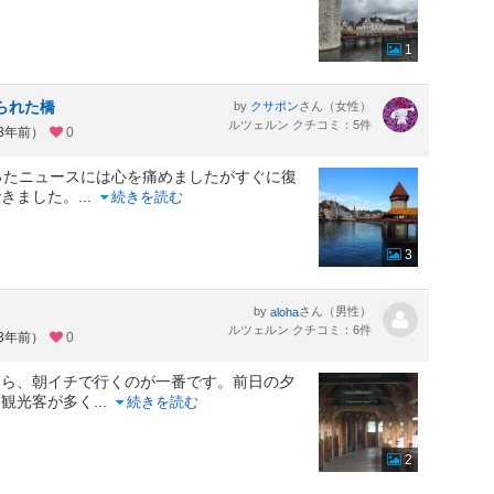
1
られた橋
by
さん（女性）
クサポン
ルツェルン クチコミ：5件
約3年前）
0
ったニュースには心を痛めましたがすぐに復
できました。
...
続きを読む
3
by
さん（男性）
aloha
ルツェルン クチコミ：6件
約3年前）
0
たら、朝イチで行くのが一番です。前日の夕
、観光客が多く
...
続きを読む
2