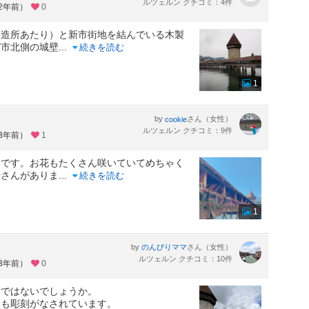
ルツェルン クチコミ：4件
約2年前）
0
醸造所あたり）と新市街地を結んでいる木製
び市北側の城壁
...
続きを読む
1
by
さん（女性）
cookie
ルツェルン クチコミ：9件
約3年前）
1
橋です。お花もたくさん咲いていてめちゃく
やさんがありま
...
続きを読む
1
る
by
さん（女性）
のんびりママ
ルツェルン クチコミ：10件
約3年前）
0
所ではないでしょうか。
にも彫刻がなされています。