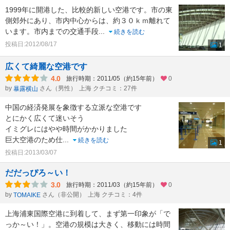
1999年に開港した、比較的新しい空港です。市の東
側郊外にあり、市内中心からは、約３０ｋｍ離れて
います。市内までの交通手段
...
続きを読む
投稿日:2012/08/17
1
広くて綺麗な空港です
4.0
旅行時期：2011/05（約15年前）
0
by
さん（男性）
上海 クチコミ：27件
暴露横山
中国の経済発展を象徴する立派な空港です
とにかく広くて迷いそう
イミグレにはやや時間がかかりました
巨大空港のため仕
...
続きを読む
1
投稿日:2013/03/07
だだっぴろ～い！
3.0
旅行時期：2011/03（約15年前）
0
by
さん（非公開）
上海 クチコミ：4件
TOMAIKE
上海浦東国際空港に到着して、まず第一印象が「で
っか～い！」。空港の規模は大きく、移動には時間