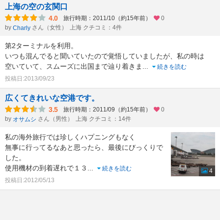
上海の空の玄関口
4.0
旅行時期：2011/10（約15年前）
0
by
さん（女性）
上海 クチコミ：4件
Charly
第2ターミナルを利用。
いつも混んでると聞いていたので覚悟していましたが、私の時は
空いていて、スムーズに出国まで辿り着きま
...
続きを読む
投稿日:2013/09/23
広くてきれいな空港です。
3.5
旅行時期：2011/09（約15年前）
0
by
さん（男性）
上海 クチコミ：14件
オサムシ
私の海外旅行では珍しくハプニングもなく
無事に行ってるなあと思ったら、最後にびっくりで
した。
使用機材の到着遅れで１３
...
続きを読む
4
投稿日:2012/05/13