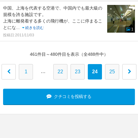
中国、上海を代表する空港で、中国内でも最大級の
規模を誇る施設です。
上海に離発着する多くの飛行機が、ここに停まるこ
とにな
...
続きを読む
1
投稿日:2011/11/03
461件目～480件目を表示（全488件中）
…
1
22
23
24
25
クチコミを投稿する