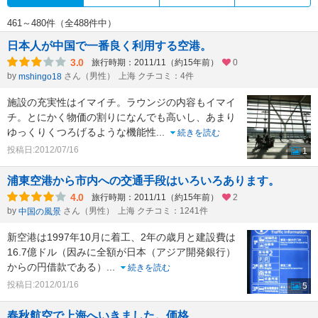
461～480件（全488件中）
日本人が中国で一番良く利用する空港。
3.0
旅行時期：2011/11（約15年前）
0
by
さん（男性）
上海 クチコミ：4件
mshingo18
施設の充実性はイマイチ。ラウンジの内容もイマイ
チ。とにかく物価の割りになんでも高いし、あまり
ゆっくりくつろげるような機能性
...
続きを読む
投稿日:2012/07/16
1
浦東空港から市内への交通手段はいろいろあります。
4.0
旅行時期：2011/11（約15年前）
2
by
さん（男性）
上海 クチコミ：1241件
中国の風景
新空港は1997年10月に着工、2年の歳月と建設費は
16.7億ドル（因みに全額が日本（アジア開発銀行）
からの円借款である）
...
続きを読む
投稿日:2012/01/16
5
春秋航空で上海へいきました。価格