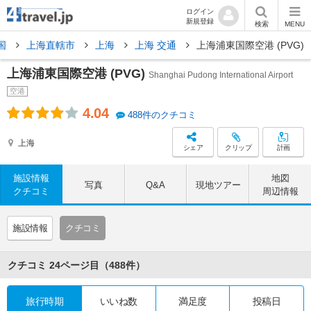
ログイン
新規登録
検索
MENU
国
上海直轄市
上海
上海 交通
上海浦東国際空港 (PVG)
上海浦東国際空港 (PVG)
Shanghai Pudong International Airport
空港
4.04
488件のクチコミ
上海
シェア
クリップ
計画
施設情報
地図
写真
Q&A
現地ツアー
クチコミ
周辺情報
施設情報
クチコミ
クチコミ
24ページ目
（488件）
旅行時期
いいね数
満足度
投稿日