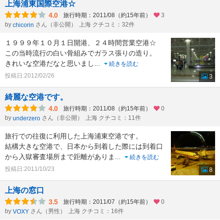
上海浦東国際空港☆
4.0
旅行時期：2011/08（約15年前）
3
by
さん（非公開）
上海 クチコミ：32件
chicorin
１９９９年１０月１日開港、２４時間営業空港☆
この当時流行の白い骨組みでガラス張りの造り。
きれいな空港だなと思いまし
...
続きを読む
投稿日:2012/02/26
3
綺麗な空港です。
4.0
旅行時期：2011/08（約15年前）
0
by
さん（非公開）
上海 クチコミ：11件
underzero
旅行での往復に利用した上海浦東空港です。
結構大きな空港で、日本から到着した際には到着口
から入獄審査場所まで距離がありま
...
続きを読む
投稿日:2011/10/23
8
上海の窓口
3.5
旅行時期：2011/07（約15年前）
0
by
さん（男性）
上海 クチコミ：16件
VOXY