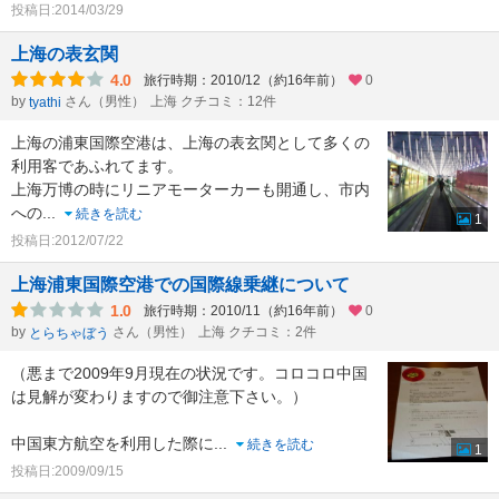
投稿日:2014/03/29
上海の表玄関
4.0
旅行時期：2010/12（約16年前）
0
by
さん（男性）
上海 クチコミ：12件
tyathi
上海の浦東国際空港は、上海の表玄関として多くの
利用客であふれてます。
上海万博の時にリニアモーターカーも開通し、市内
への
...
続きを読む
1
投稿日:2012/07/22
上海浦東国際空港での国際線乗継について
1.0
旅行時期：2010/11（約16年前）
0
by
さん（男性）
上海 クチコミ：2件
とらちゃぼう
（悪まで2009年9月現在の状況です。コロコロ中国
は見解が変わりますので御注意下さい。）
中国東方航空を利用した際に
...
続きを読む
1
投稿日:2009/09/15