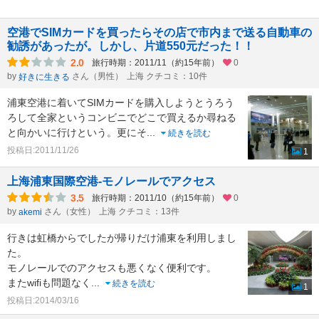
空港でSIMカードを買ったらその店で市内まで送る自動車の
勧誘があったが。しかし、片道550元だった！！
2.0
旅行時期：2011/11（約15年前）
0
by
さん（男性）
上海 クチコミ：10件
好きに生きる
浦東空港に着いてSIMカードを購入しようとうろう
ろして全家というコンビニでどこで買えるか尋ねる
と向かいに行けという。更にそ
...
続きを読む
投稿日:2011/11/26
1
上海浦東国際空港-モノレールでアクセス
3.5
旅行時期：2011/10（約15年前）
0
by
さん（女性）
上海 クチコミ：13件
akemi
行きは虹橋からでしたが帰りだけ浦東を利用しまし
た。
モノレールでのアクセスも悪くなく便利です。
またwifiも問題なく
...
続きを読む
1
投稿日:2014/03/16