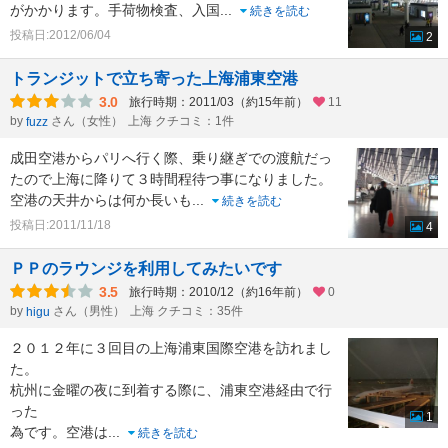
がかかります。手荷物検査、入国
...
続きを読む
投稿日:2012/06/04
2
トランジットで立ち寄った上海浦東空港
3.0
旅行時期：2011/03（約15年前）
11
by
さん（女性）
上海 クチコミ：1件
fuzz
成田空港からパリへ行く際、乗り継ぎでの渡航だっ
たので上海に降りて３時間程待つ事になりました。
空港の天井からは何か長いも
...
続きを読む
投稿日:2011/11/18
4
ＰＰのラウンジを利用してみたいです
3.5
旅行時期：2010/12（約16年前）
0
by
さん（男性）
上海 クチコミ：35件
higu
２０１２年に３回目の上海浦東国際空港を訪れまし
た。
杭州に金曜の夜に到着する際に、浦東空港経由で行
った
1
為です。空港は
...
続きを読む