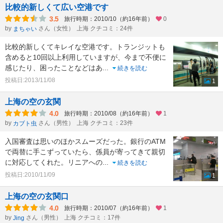
比較的新しくて広い空港です
3.5
旅行時期：2010/10（約16年前）
0
by
さん（女性）
上海 クチコミ：24件
まちゃい
比較的新しくてキレイな空港です。トランジットも
含めると10回以上利用していますが、今まで不便に
感じたり、困ったことなどはあ
...
続きを読む
投稿日:2013/11/08
1
上海の空の玄関
4.0
旅行時期：2010/08（約16年前）
1
by
さん（男性）
上海 クチコミ：23件
カブト虫
入国審査は思いのほかスムーズだった。銀行のATM
で両替に手こずっていたら、係員が寄ってきて親切
に対応してくれた。リニアへの
...
続きを読む
投稿日:2010/11/09
1
上海の空の玄関口
4.0
旅行時期：2010/07（約16年前）
1
by
さん（男性）
上海 クチコミ：17件
Jing