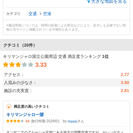
大きな地図を見る
交通
空港
カテゴリ
※施設情報については、時間の経過による変化などにより、必ずしも正確でない情
報が当サイトに掲載されている可能性があります。
クチコミ
（20件）
キリマンジャロ国立公園周辺 交通 満足度ランキング
1位
3.33
アクセス：
2.77
人混みの少なさ：
3.50
施設の充実度：
2.81
満足度の高いクチコミ
キリマンジャロ一望
旅行時期 2026/01
by
さん
massi
4.0
タンザニアのアルーシャ近郊にある地方の国際空港ですが、セレンゲティ