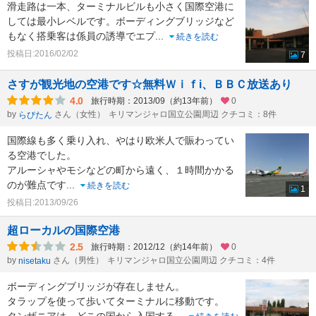
滑走路は一本、ターミナルビルも小さく国際空港に
しては最小レベルです。ボーディングブリッジなど
もなく搭乗客は係員の誘導でエプ
...
続きを読む
投稿日:2016/02/02
7
さすが観光地の空港です☆無料Ｗｉｆi、ＢＢＣ放送あり
4.0
旅行時期：2013/09（約13年前）
0
by
さん（女性）
キリマンジャロ国立公園周辺 クチコミ：8件
らびたん
国際線も多く乗り入れ、やはり欧米人で賑わってい
る空港でした。
アルーシャやモシなどの町から遠く、１時間かかる
のが難点です
...
続きを読む
1
投稿日:2013/09/26
超ローカルの国際空港
2.5
旅行時期：2012/12（約14年前）
0
by
さん（男性）
キリマンジャロ国立公園周辺 クチコミ：4件
nisetaku
ボーディングブリッジが存在しません。
タラップを使って歩いてターミナルに移動です。