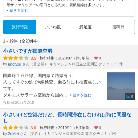
等サファリツアーの窓口となるため、就航路線は多いです。
...
続きを読む
旅行時期
いいね数
満足度
投稿日
1～19件（全20件中）
小さいですが国際空港
3.5
旅行時期：2023/07（約3年前）
0
by
さん（非公開）
キリマンジャロ国立公園周辺 クチコミ：1件
unotvxq
国際線１０路線、国内線７路線有り。
入ってすぐの処でX線検査、乗る前にも検査厳しい
です。
ダルエスサラーム空港から国内
...
続きを読む
9
投稿日:2023/12/18
小さいけど空港だけど、長時間滞在しなければ特に問題な
し
3.0
旅行時期：2019/11（約7年前）
0
by
さん（男性）
キリマンジャロ国立公園周辺 クチコミ：1件
ZuMiN