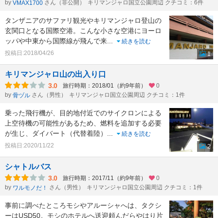
by
さん（非公開）
キリマンジャロ国立公園周辺 クチコミ：6件
VMAX1700
タンザニアのサファリ観光やキリマンジャロ登山の
玄関口となる国際空港。こんな小さな空港にヨーロ
ッパや中東から国際線が飛んで来
...
続きを読む
投稿日:2018/04/26
1
キリマンジャロ山の出入り口
3.0
旅行時期：2018/01（約9年前）
0
by
さん（男性）
キリマンジャロ国立公園周辺 クチコミ：1件
骨ヅル
乗った飛行機が、目的地付近でのサイクロンによる
上空待機の可能性があるため、燃料を追加する必要
が生じ、ダイバート（代替着陸）
...
続きを読む
投稿日:2020/11/22
2
シャトルバス
3.0
旅行時期：2017/11（約9年前）
0
by
さん（男性）
キリマンジャロ国立公園周辺 クチコミ：1件
ワルモノだ！
事前に調べたところモシやアルーシャへは、タクシ
ーはUSD50。モシのホテルへ送迎頼んだらやはり片