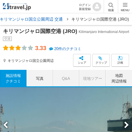
ログイン
新規登録
検索
MENU
キリマンジャロ国立公園周辺 交通
キリマンジャロ国際空港 (JRO)
キリマンジャロ国際空港 (JRO)
Kilimanjaro International Airport
空港
3.33
20件のクチコミ
キリマンジャロ国立公園周辺
シェア
クリップ
計画
施設情報
地図
写真
Q&A
現地ツアー
クチコミ
周辺情報