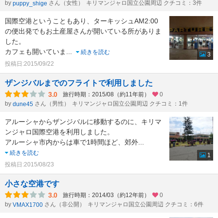
by
さん（女性）
キリマンジャロ国立公園周辺 クチコミ：3件
puppy_shige
国際空港ということもあり、ターキッシュAM2:00
の便出発でもお土産屋さんが開いている所がありま
した。
カフェも開いていま
...
続きを読む
3
投稿日:2015/09/22
ザンジバルまでのフライトで利用しました
3.0
旅行時期：2015/08（約11年前）
0
by
さん（男性）
キリマンジャロ国立公園周辺 クチコミ：1件
dune45
アルーシャからザンジバルに移動するのに、キリマ
ンジャロ国際空港を利用しました。
アルーシャ市内からは車で1時間ほど、郊外
...
続きを読む
1
投稿日:2015/08/23
小さな空港です
3.0
旅行時期：2014/03（約12年前）
0
by
さん（非公開）
キリマンジャロ国立公園周辺 クチコミ：6件
VMAX1700