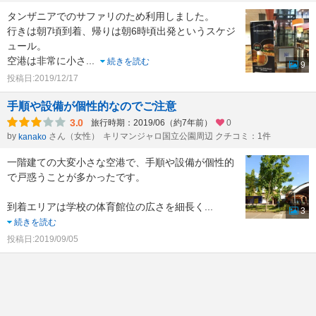
タンザニアでのサファリのため利用しました。
行きは朝7頃到着、帰りは朝6時頃出発というスケジ
ュール。
空港は非常に小さ
...
続きを読む
9
投稿日:2019/12/17
手順や設備が個性的なのでご注意
3.0
旅行時期：2019/06（約7年前）
0
by
さん（女性）
キリマンジャロ国立公園周辺 クチコミ：1件
kanako
一階建ての大変小さな空港で、手順や設備が個性的
で戸惑うことが多かったです。
到着エリアは学校の体育館位の広さを細長く
...
3
続きを読む
投稿日:2019/09/05