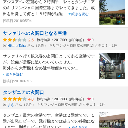
アジスアベバ空港から２時間半、やっとタンザニア
のキリマンジャロ国際空港までやってきました。成
田を出発して何と１８時間が経過
...
続きを読む
投稿日:2018/05/04
1
サファリへの玄関口となる空港
2.5
旅行時期：2017/09（約9年前）
0
by
さん（男性）
キリマンジャロ国立公園周辺 クチコミ：1件
Hikaru Taira
サファリへ行く観光客の玄関口としてある空港です
が、設備が需要に追いついていません。
海外から大型機も含め近年増便されてお
...
続きを読む
1
投稿日:2018/07/16
タンザニアの玄関口
4.0
旅行時期：2017/03（約9年前）
0
by
さん（男性）
キリマンジャロ国立公園周辺 クチコミ：1件
まさ
タンザニア最大の空港です。空港は２階建てで、１
階が出発ロビーで、飛行機までは徒歩での移動にな
ります。到着ロビーに流れていた
...
続きを読む