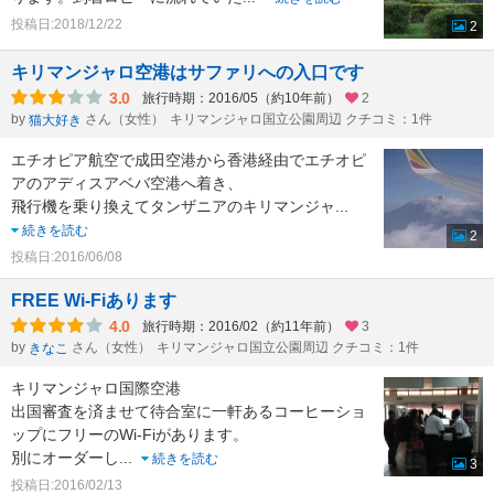
投稿日:2018/12/22
2
キリマンジャロ空港はサファリへの入口です
3.0
旅行時期：2016/05（約10年前）
2
by
さん（女性）
キリマンジャロ国立公園周辺 クチコミ：1件
猫大好き
エチオピア航空で成田空港から香港経由でエチオピ
アのアディスアベバ空港へ着き、
飛行機を乗り換えてタンザニアのキリマンジャ
...
続きを読む
2
投稿日:2016/06/08
FREE Wi-Fiあります
4.0
旅行時期：2016/02（約11年前）
3
by
さん（女性）
キリマンジャロ国立公園周辺 クチコミ：1件
きなこ
キリマンジャロ国際空港
出国審査を済ませて待合室に一軒あるコーヒーショ
ップにフリーのWi-Fiがあります。
別にオーダーし
...
続きを読む
3
投稿日:2016/02/13