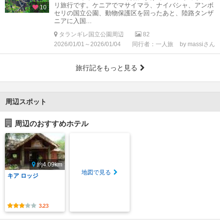
リ旅行です。ケニアでマサイマラ、ナイバシャ、アンボ
10
セリの国立公園、動物保護区を回ったあと、陸路タンザ
ニアに入国...
タランギレ国立公園周辺
82
2026/01/01～2026/01/04
同行者：一人旅
by massiさん
旅行記をもっと見る
周辺スポット
周辺のおすすめホテル
約4.09km
地図で見る
キア ロッジ
3.23