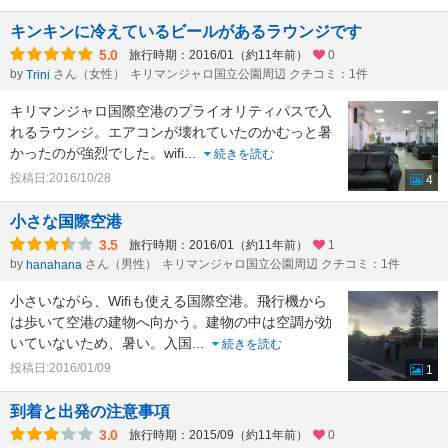
キンキンに冷えているビールがあるラウンジです
5.0
旅行時期：2016/01（約11年前）
0
by
さん（女性）
キリマンジャロ国立公園周辺 クチコミ：1件
Trini
キリマンジャロ国際空港のプライオリティパスで入
れるラウンジ。エアコンが壊れていたのかむっと暑
かったのが強烈でした。wifi
...
続きを読む
投稿日:2016/10/28
4
小さな国際空港
3.5
旅行時期：2016/01（約11年前）
1
by
さん（男性）
キリマンジャロ国立公園周辺 クチコミ：1件
hanahana
小さいながら、Wifiも使える国際空港。飛行機から
は歩いて空港の建物へ向かう。建物の中は空調が効
いていないため、暑い。入国
...
続きを読む
投稿日:2016/01/09
1
到着と出発の注意事項
3.0
旅行時期：2015/09（約11年前）
0