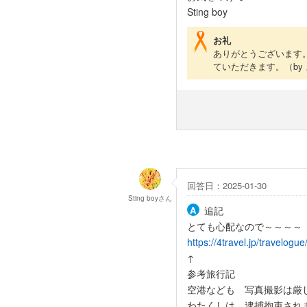
Sting boy
お礼
ありがとうございます
ていただきます。
（by
回答日：2025-01-30
Sting boy
さん
追記
とても心配なので～～～～
https://4travel.jp/travelog
↑
参考旅行記
空港なども 写真撮影は厳
わたくしは 逮捕拘束され