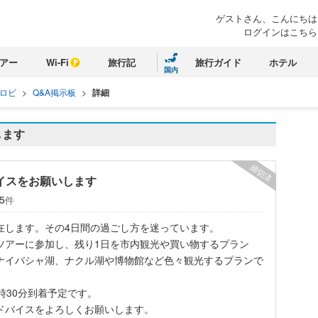
ゲストさん、こんにちは
ログインはこちら
アー
Wi-Fi
旅行記
旅行ガイド
ホテル
国内
ロビ
>
Q&A掲示板
>
詳細
します
締切済
イスをお願いします
件
5
在します。その4日間の過ごし方を迷っています。
ツアーに参加し、残り1日を市内観光や買い物するプラン
ナイバシャ湖、ナクル湖や博物館など色々観光するプランで
時30分到着予定です。
ドバイスをよろしくお願いします。