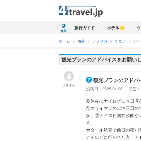
旅行ガイド
ホテル
ツ
海外
ホーム
>
海外
>
アフリカ
>
ケニア
>
ナイ
観光プランのアドバイスをお願い
観光プランのアドバ
よち
さん
投稿日：2025-01-28
回答：
夏休みにナイロビに４日滞
①マサイマラの二泊三日の
か、②ナイロビ国立公園や
す。
カタール航空で前日の夜11
ナイロビに行かれた方、ア