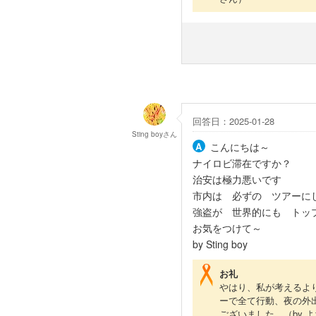
回答日：2025-01-28
Sting boy
さん
こんにちは～
ナイロビ滞在ですか？
治安は極力悪いです
市内は 必ずの ツアーに
強盗が 世界的にも トッ
お気をつけて～
by Sting boy
お礼
やはり、私が考えるよ
ーで全て行動、夜の外
ございました。
（by 