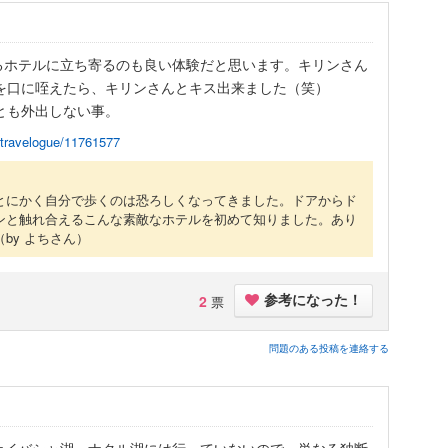
るホテルに立ち寄るのも良い体験だと思います。キリンさん
を口に咥えたら、キリンさんとキス出来ました（笑）
とも外出しない事。
p/travelogue/11761577
とにかく自分で歩くのは恐ろしくなってきました。ドアからド
ンと触れ合えるこんな素敵なホテルを初めて知りました。あり
（by よちさん）
2
票
参考になった！
問題のある投稿を連絡する