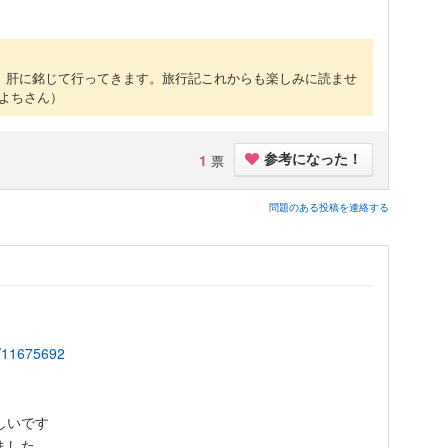
。肝に銘じて行ってきます。旅行記これからも楽しみに読ませ
 よちさん）
1
票
参考になった！
問題のある投稿を連絡する
ue/11675692
しいです
ました