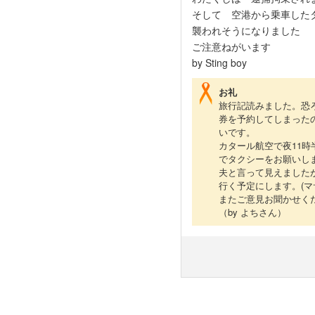
そして 空港から乗車した
襲われそうになりました
ご注意ねがいます
by Sting boy
お礼
旅行記読みました。恐
券を予約してしまった
いです。
カタール航空で夜11
でタクシーをお願いし
夫と言って見えました
行く予定にします。(マ
またご意見お聞かせく
（by よちさん）