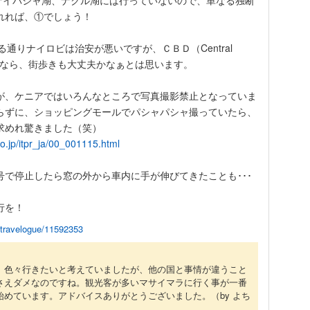
ナイバシャ湖、ナクル湖には行っていないので、単なる独断
れれば、①でしょう！
ている通りナイロビは治安が悪いですが、ＣＢＤ（Central
t）内の日中なら、街歩きも大丈夫かなぁとは思います。
が、ケニアではいろんなところで写真撮影禁止となっていま
らずに、ショッピングモールでパシャパシャ撮っていたら、
求めれ驚きました（笑）
o.jp/itpr_ja/00_001115.html
で停止したら窓の外から車内に手が伸びてきたことも･･･
行を！
p/travelogue/11592353
、色々行きたいと考えていましたが、他の国と事情が違うこと
さえダメなのですね。観光客が多いマサイマラに行く事が一番
始めています。アドバイスありがとうございました。
（by よち