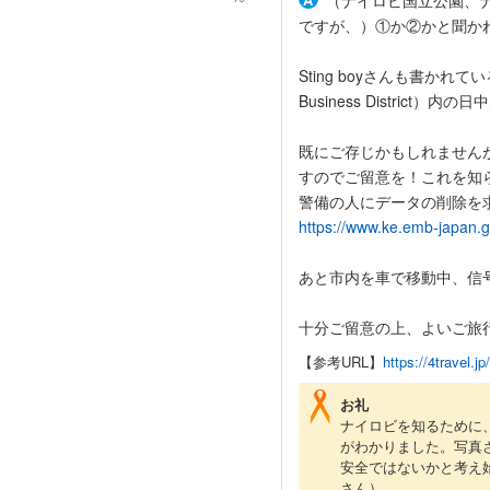
（ナイロビ国立公園、
ですが、）①か②かと聞か
Sting boyさんも書かれ
Business Distric
既にご存じかもしれません
すのでご留意を！これを知
警備の人にデータの削除を
https://www.ke.emb-japan.g
あと市内を車で移動中、信号
十分ご留意の上、よいご旅
【参考URL】
https://4travel.j
お礼
ナイロビを知るために
がわかりました。写真
安全ではないかと考え
さん）