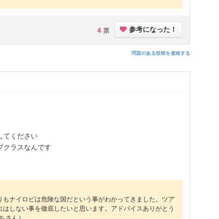
4
票
参考になった！
問題のある投稿を連絡する
してください
プクラスなんです
りもナイロビは危険な国だという事がわかってきました。ツア
出はしない事を徹底したいと思います。アドバイスありがとう
よちさん）