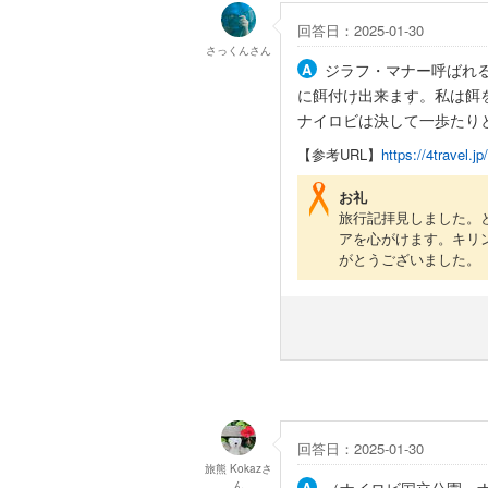
回答日：2025-01-30
さっくん
さん
ジラフ・マナー呼ばれ
に餌付け出来ます。私は餌
ナイロビは決して一歩たり
【参考URL】
https://4travel.j
お礼
旅行記拝見しました。
アを心がけます。キリ
がとうございました。
回答日：2025-01-30
旅熊 Kokaz
さ
ん