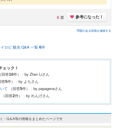
6
票
参考になった！
問題のある投稿を連絡する
イロビ 観光 Q&A 一覧
件
6
チェック！
（回答
件）
｜
by Zhen Liさん
10
回答
件）
｜
by よちさん
5
ついて
（回答
件）
｜
by papagenaさん
5
い
（回答
件）
｜
by れんげさん
2
コミ・Q＆A等の情報をまとめたページです