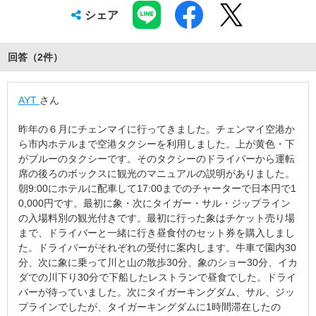
シェア
回答（
2
件
）
AYT
さん
昨年の６月にチェンマイに行ってきました。チェンマイ空港か
ら市内ホテルまで空港タクシーを利用しました。上が黄色・下
がブルーのタクシーです。そのタクシーのドライバーから運転
席の後ろのボックスに観光のマニュアルの説明がありました。
朝9:00にホテルに配車して17:00までのチャーターで日本円で1
0,000円です。最初に象・次にタイガー・サル・ジップライン
の入場料別の観光付きです。最初に行った象はチケット売り場
まで、ドライバーと一緒に行き昼食付のセット券を購入しまし
た。ドライバーがそれぞれの受付に案内します。牛車で園内30
分、次に象に乗って川と山の散歩30分、象のショー30分、イカ
ダでの川下り30分で下船したレストランで昼食でした。ドライ
バーが待っていました。次にタイガーキングダム、サル、ジッ
プラインでしたが、タイガーキングダムに1時間滞在したの