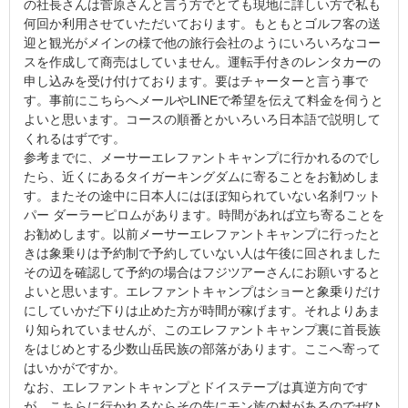
の社長さんは菅原さんと言う方でとても現地に詳しい方で私も
何回か利用させていただいております。もともとゴルフ客の送
迎と観光がメインの様で他の旅行会社のようにいろいろなコー
スを作成して商売はしていません。運転手付きのレンタカーの
申し込みを受け付けております。要はチャーターと言う事で
す。事前にこちらへメールやLINEで希望を伝えて料金を伺うと
よいと思います。コースの順番とかいろいろ日本語で説明して
くれるはずです。
参考までに、メーサーエレファントキャンプに行かれるのでし
たら、近くにあるタイガーキングダムに寄ることをお勧めしま
す。またその途中に日本人にはほぼ知られていない名刹ワット
パー ダーラーピロムがあります。時間があれば立ち寄ることを
お勧めします。以前メーサーエレファントキャンプに行ったと
きは象乗りは予約制で予約していない人は午後に回されました
その辺を確認して予約の場合はフジツアーさんにお願いすると
よいと思います。エレファントキャンプはショーと象乗りだけ
にしていかだ下りは止めた方が時間が稼げます。それよりあま
り知られていませんが、このエレファントキャンプ裏に首長族
をはじめとする少数山岳民族の部落があります。ここへ寄って
はいかがですか。
なお、エレファントキャンプとドイステーブは真逆方向です
が、こちらに行かれるならその先にモン族の村があるのでぜひ