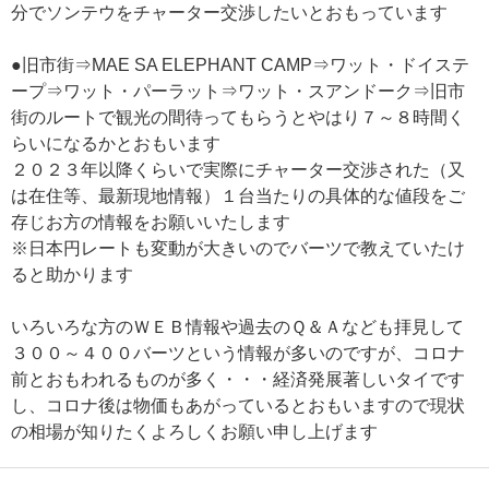
分でソンテウをチャーター交渉したいとおもっています
●旧市街⇒MAE SA ELEPHANT CAMP⇒ワット・ドイステ
ープ⇒ワット・パーラット⇒ワット・スアンドーク⇒旧市
街のルートで観光の間待ってもらうとやはり７～８時間く
らいになるかとおもいます
２０２３年以降くらいで実際にチャーター交渉された（又
は在住等、最新現地情報）１台当たりの具体的な値段をご
存じお方の情報をお願いいたします
※日本円レートも変動が大きいのでバーツで教えていたけ
ると助かります
いろいろな方のＷＥＢ情報や過去のＱ＆Ａなども拝見して
３００～４００バーツという情報が多いのですが、コロナ
前とおもわれるものが多く・・・経済発展著しいタイです
し、コロナ後は物価もあがっているとおもいますので現状
の相場が知りたくよろしくお願い申し上げます