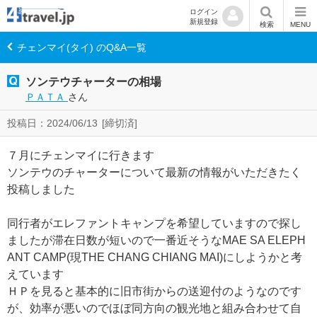
ログイン
新規登録
検索
MENU
チェンマイ(タイ) のQ&A一覧
ソンテウチャーターの相場
ＰＡＴＡ
さん
投稿日：2024/06/13
[締切済]
７月にチェンマイに行きます
ソンテウのチャーターについて最新の情報がいただきたく
投稿しました
同行者がエレファントキャンプを希望していますので探し
ましたが滞在日数が短いので一番近そうなMAE SA ELEPH
ANT CAMP(現THE CHANG CHIANG MAI)にしようかと考
えています
ＨＰを見ると基本的に旧市街からの送迎付のようなのです
が、効率が悪いのでほぼ同方向の観光地と組み合わせて自