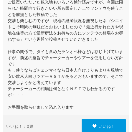
ご提案いただいた観光地もいろいろ検討済みですが、今回は限
られた時間内で行きたいい所も限定した上でソンテウを使うこ
とを前提とした投稿でした
交渉も楽しむのですが、現地の経済状況を無視したネゴシエイ
トこそ時間の無駄だとおもいましたので「最近行かれた方や現
地在住等の方で最新所法をお持ちの方にソンテウの相場をお尋
ねする」という趣旨で投稿させていただきました
仕事の関係で、タイも含めたランオペ様などは存じ上げていま
すが、前述の趣旨でチャーターカーやツアーを使用しない方針
です
もし使うならばチェンマイなら日本人向けよりもよりも現地で
安い欧米人向けツアーＡＧＴがあるとおもいますので、そこで
交渉しようかと考えています
チャーターカーの相場は何となくＮＥＴでもわかるのです
が・・・
お手間を取らせまして恐れ入ります
いいね！：
0
票
いいね！