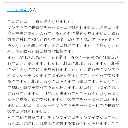
こばちゃん
さん
こんにちは、回答が遅くなりました。
ソンテウでの長時間チャーターはお勧めしません。理由は、座
席が中央に向かい合っているため外の景色が見えません。進行
方向に対して90度に向いて座るためとても揺れてつかまるとこ
ろがないため酔いやすい人には無理です。また、冷房がないた
め。雨が降った時は無風呂状態です。
また、AYTさんのおっしゃる通り、タクシー何その点は改善さ
れてよいと思います。しかし、料金の相場と言いますが、相手
の商売人なので足元を見られます。だいたい走行中のソンテウ
やタクシーをつかまえてタイ語が使えなくてどうやって交渉す
るのですか。相場と言うのはあくまでも賭けです。そんなこと
で無駄な時間を使って予定が狂います。私は何回もタイの各地
に行っていますが、目的地が決まってそこへ行くだけならタク
シーに乗るときに交渉しますが、観光でチャーターには利用し
ません。私は、タクシーやソウテウをチャーターしての長時間
観光はお勧めしません。
そこで私の提案です。チェンマイにはチェンマイフジツアーと
言う現地に詳しい日本人の経営する旅行会社があります。ここ