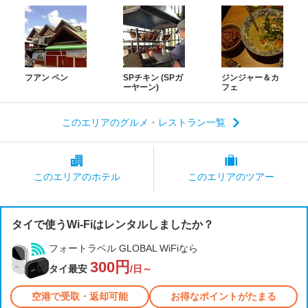
フアン ペン
SPチキン (SPガ
ジンジャー＆カ
ーヤーン)
フェ
このエリアのグルメ・レストラン一覧
このエリアの
ホテル
このエリアの
ツアー
タイで使うWi-Fiはレンタルしましたか？
フォートラベル GLOBAL WiFiなら
300円
タイ最安
/日～
空港で受取・返却可能
お得なポイントがたまる