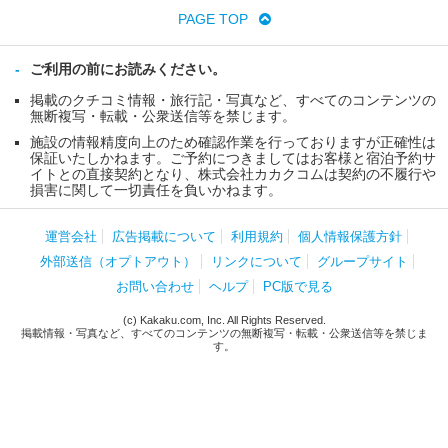
PAGE TOP
ご利用の前にお読みください。
掲載のクチコミ情報・旅行記・写真など、すべてのコンテンツの
無断複写・転載・公衆送信等を禁じます。
施設の情報精度向上のため確認作業を行っておりますが正確性は
保証いたしかねます。ご予約につきましてはお客様と宿泊予約サ
イトとの直接契約となり、株式会社カカクコムは契約の不履行や
損害に関して一切責任を負いかねます。
運営会社
広告掲載について
利用規約
個人情報保護方針
外部送信（オプトアウト）
リンクについて
グループサイト
お問い合わせ
ヘルプ
PC版で見る
(c) Kakaku.com, Inc. All Rights Reserved.
掲載情報・写真など、すべてのコンテンツの無断複写・転載・公衆送信等を禁じま
す。