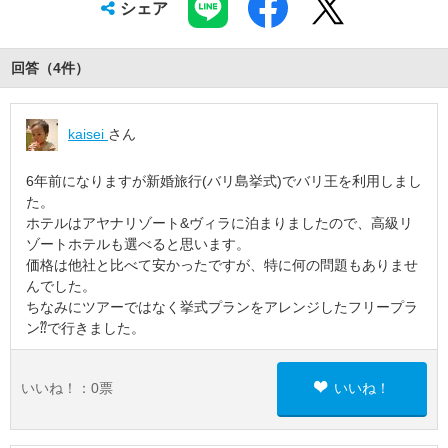
シェア
回答（
4
件
）
kaisei
さん
6年前になりますが新婚旅行(バリ島挙式)でバリ王を利用しまし
た。
ホテルはアヤナリゾート&ヴィラに泊まりましたので、高級リ
ゾートホテルも選べると思います。
価格は他社と比べて安かったですが、特に何の問題もありませ
んでした。
ちなみにツアーではなく挙式プランをアレンジしたフリープラ
ン⁇で行きました。
いいね！：
0
票
いいね！