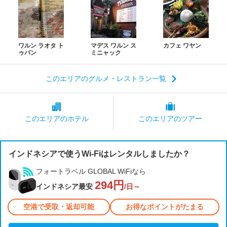
ワルン ラオタ ト
マデス ワルン ス
カフェ ワヤン
ゥバン
ミニャック
このエリアのグルメ・レストラン一覧
このエリアの
ホテル
このエリアの
ツアー
インドネシアで使うWi-Fiはレンタルしましたか？
フォートラベル GLOBAL WiFiなら
294円
インドネシア最安
/日～
空港で受取・返却可能
お得なポイントがたまる