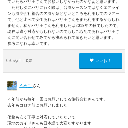
ていたらバリ王さんでお願いしなかったのかなぁと思います。
ただし次にバリに行く際は、台風シーズンではなくエアライ
ンも航空会社都合の欠航が殆どないところを利用してのツアー
で、他と比べて安価あればバリ王さんをまた利用するかもしれ
ません。私がバリ王さんを利用したは2019年の秋でしたので、
現在は違う対応かもしれないのでもしご心配であればバリ王さ
んに問い合わせてみてから決められて頂きたいと思います。
参考になれば幸いです。
いいね！：
0
票
いいね！
うめこ
さん
４年前から毎年一回はお願いしてる旅行会社さんです。
去年もコロナ前にお願いしました
価格も安く丁寧に対応していただいて
現地のガイドさんも日本語で大変たすかります