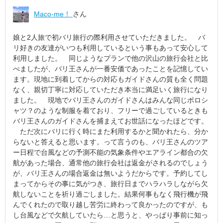
Maco-me！
さん
娘と2人旅で初バリ旅行の際利用させていただきました。 バ
リ好きの友達がいつも利用しているという事もあって安心して
利用しました。 同じようなプランで他の沢山の旅行会社と比
べましたが、バリ王さんが一番安価であったことを記憶してい
ます。現地に到着してからの対応もガイドさんの質も全く問題
なく、親切丁寧に対応していただき本当に満足いく旅行になり
ました。 現地でバリ王さんのガイドさんはみんな同じポロシ
ャツ？のような制服を着ており、フリーで過ごしているときも
バリ王さんのガイドさんを捕まえてお世話になったほどです。
ただ次にバリに行く時にまた利用するかと聞かれたら、分か
らないと答えると思います。って言うのも、バリ王さんのツア
ー日程で台風などの予測不能の気象条件やエアライン都合の欠
航があった場合、通常他の旅行会社は返金がされるのでしょう
が、バリ王さんの場合返金は無いようだからです。予約してし
まってからその事に気がつき、旅行日までハラハラしながら欠
航しないことを祈り過ごしました。結果何事もなく飛行機が飛
んでくれたので取り越し苦労に終わって良かったのですが、も
し台風などで欠航していたら…と思うと、やっぱり事前に知っ