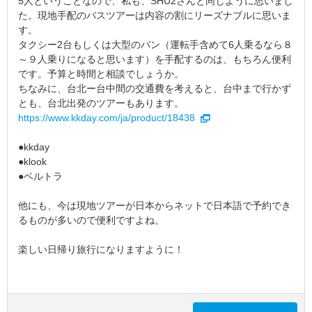
5人ということなので、私も、SHU2さんと同じように思いまし
た。現地手配のバスツアーは内容の割にリーズナブルに思いま
す。
タクシー2台もしくは大型のバン（運転手含めて6人乗るなら８
～９人乗りになると思います）を手配するのは、もちろん便利
です。予算と時間と相談でしょうか。
ちなみに、台北ー台中間の交通費を考えると、台中まで行かず
とも、台北出発のツアーもあります。
https://www.kkday.com/ja/product/18438
●kkday
●klook
●ベルトラ
他にも、今は現地ツアーが日本からネットで日本語で予約でき
るものが多いので便利ですよね。
楽しい日帰り旅行になりますように！