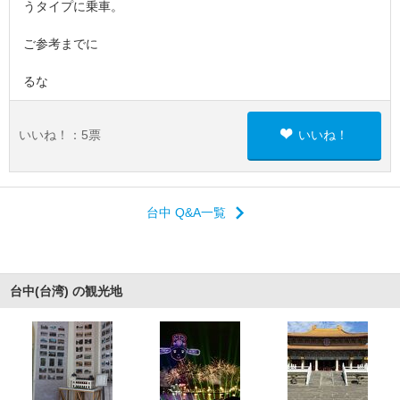
うタイプに乗車。
ご参考までに
るな
いいね！：
5
票
いいね！
台中 Q&A一覧
台中(台湾) の観光地