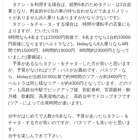
タクシ－を利用する場合は、総勢5名のためタクシ－は2台必
要となり、料金的や2台の車の待ち合わせなどであまりメリッ
トがありません(6人乗りもありますがかなり少ないです)。
タクシ－をチャ－タ－する場合は、時間や運転手の言葉にも
よりますが、だいたい1台
8時間なら4名までは22000円前後で、6名までなら1台約33000
円前後になります(ベルトラなど)。kkdayなら8人乗りなら4時
間で約15000円、6時間約19000円、8時間約23000円となって
いました(要確認）。
予算があるならタクシ－をチャタ－した方が良いと思います
が、予算がなければツア－バスがお薦めです。バスツア－な
ら、kkdayが台鉄10:00出発で約9時間のツア－が約3400円で、
ベルトラは同じ様なツア－が約4300円となっています。どのツ
ア－も高鉄台中駅でピックアップ後、彩虹眷村、宮原眼科・酔
月楼、歌劇院、高美湿地のあと、高鉄台中でドロップオフです
(ツア－によって出発時間が違います)。
台中がはじめてで人数が5名なら、予算があったらタクシ－を
チャタ－する方が良いのですが、バスツア－も良いかと思いま
す。
台中を楽しんできて下さい。