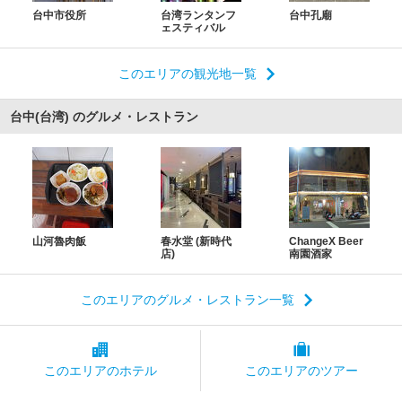
台中市役所
台湾ランタンフ
台中孔廟
ェスティバル
このエリアの観光地一覧
台中(台湾) のグルメ・レストラン
山河魯肉飯
春水堂 (新時代
ChangeX Beer
店)
南園酒家
このエリアのグルメ・レストラン一覧
このエリアの
ホテル
このエリアの
ツアー