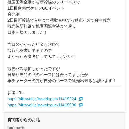
桃園国際空港から新幹線のフリーパスで
1日目台南ポケモンGOイベント
台北泊
2日目新幹線で台中まで移動台中から観光バスで台中観光
観光後新幹線で桃園国際空港まで戻り
日本へ帰国しました！
当日のかかった料金も含めて
旅行記を書いてますので
よかったら参考にしてみてください！
観光バスは忙しかったですが
日帰り専門の私のペースには合ってましたが
車チャーターの方が自分のペースで観光出来ると思います！
参考URL:
https://4travel.jp/travelogue/11419924
https://4travel.jp/travelogue/11419996
質問者からのお礼
tooboo様