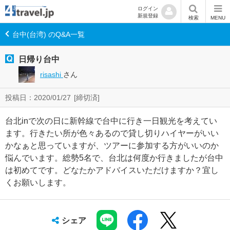
ログイン
新規登録
検索
MENU
台中(台湾) のQ&A一覧
日帰り台中
risashi
さん
投稿日：2020/01/27
[締切済]
台北inで次の日に新幹線で台中に行き一日観光を考えてい
ます。行きたい所が色々あるので貸し切りハイヤーがいい
かなぁと思っていますが、ツアーに参加する方がいいのか
悩んでいます。総勢5名で、台北は何度か行きましたが台中
は初めてです。どなたかアドバイスいただけますか？宜し
くお願いします。
シェア