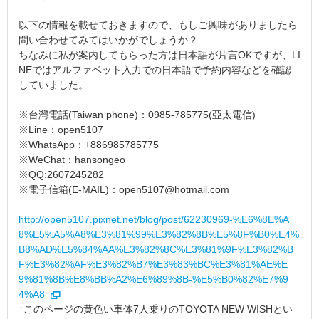
以下の情報を載せておきますので、もしご興味がありましたら
問い合わせてみてはいかがでしょうか？
ちなみに私が案内してもらった方は日本語が片言OKですが、LI
NEではアルファベット入力での日本語で予約内容などを確認
していました。
※台灣電話(Taiwan phone)：0985-785775(亞太電信)
※Line：open5107
※WhatsApp：+886985785775
※WeChat：hansongeo
※QQ:2607245282
※電子信箱(E-MAIL)：open5107@hotmail.com
http://open5107.pixnet.net/blog/post/62230969-%E6%8E%A
8%E5%A5%A8%E3%81%99%E3%82%8B%E5%8F%B0%E4%
B8%AD%E5%84%AA%E3%82%8C%E3%81%9F%E3%82%B
F%E3%82%AF%E3%82%B7%E3%83%BC%E3%81%AE%E
9%81%8B%E8%BB%A2%E6%89%8B-%E5%B0%82%E7%9
4%A8
↑このページの黄色い車体7人乗りのTOYOTA NEW WISHとい