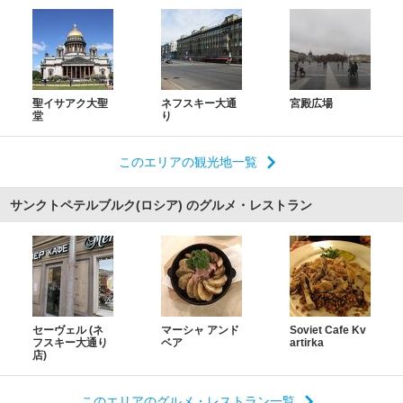
聖イサアク大聖
ネフスキー大通
宮殿広場
堂
り
このエリアの観光地一覧
サンクトペテルブルク(ロシア) のグルメ・レストラン
セーヴェル (ネ
マーシャ アンド
Soviet Cafe Kv
フスキー大通り
ベア
artirka
店)
このエリアのグルメ・レストラン一覧