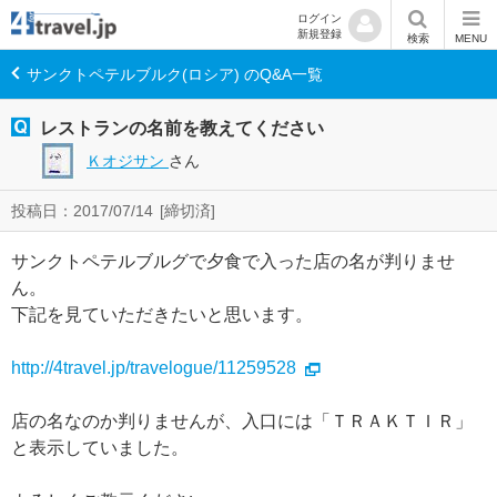
ログイン
新規登録
検索
MENU
サンクトペテルブルク(ロシア) のQ&A一覧
レストランの名前を教えてください
Ｋオジサン
さん
投稿日：2017/07/14
[締切済]
サンクトペテルブルグで夕食で入った店の名が判りませ
ん。
下記を見ていただきたいと思います。
http://4travel.jp/travelogue/11259528
店の名なのか判りませんが、入口には「ＴＲＡＫＴＩＲ」
と表示していました。