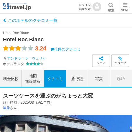
ログイン
新規登録
検索
MENU
このホテルのクチコミ一覧
Hotel Roc Blanc
Hotel Roc Blanc
3.24
1件のクチコミ
アンドラ・ラ・ヴェリャ
シェア
クリップ
ホテルランク
地図
料金比較
クチコミ
旅行記
写真
Q&A
施設情報
スーツケースを運ぶのがちょっと大変
旅行時期：2025/03（約1年前）
星旅
さん