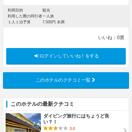
利用目的
観光
利用した際の同行者
一人旅
１人１泊予算
7,500円 未満
いいね：
0
票
ログインしていいね！をする
このホテルのクチコミ一覧
このホテルの最新クチコミ
ダイビング旅行にはちょうど良
い？！
3.0