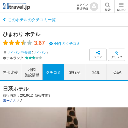
ログイン
新規登録
検索
MENU
このホテルのクチコミ一覧
ひまわり ホテル
3.67
44件のクチコミ
サイパン中央部
(
サイパン
)
シェア
クリップ
ホテルランク
地図
料金比較
クチコミ
旅行記
写真
Q&A
施設情報
日系ホテル
旅行時期：2018/12（約8年前）
ほーさん
さん