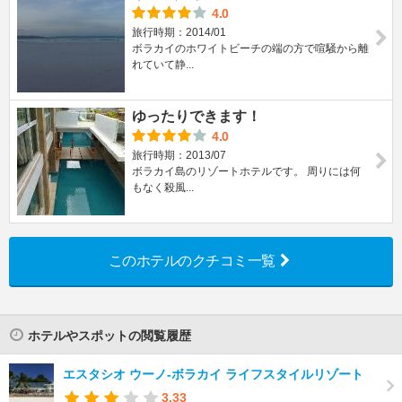
4.0
旅行時期：2014/01
ボラカイのホワイトビーチの端の方で喧騒から離
れていて静...
ゆったりできます！
4.0
旅行時期：2013/07
ボラカイ島のリゾートホテルです。 周りには何
もなく殺風...
このホテルのクチコミ一覧
ホテルやスポットの閲覧履歴
エスタシオ ウーノ-ボラカイ ライフスタイルリゾート
3.33