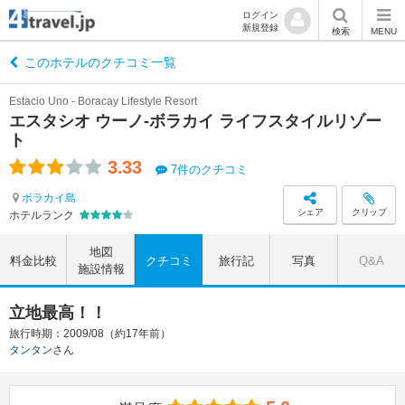
ログイン
新規登録
検索
MENU
このホテルのクチコミ一覧
Estacio Uno - Boracay Lifestyle Resort
エスタシオ ウーノ-ボラカイ ライフスタイルリゾー
ト
3.33
7件のクチコミ
ボラカイ島
シェア
クリップ
ホテルランク
地図
料金比較
クチコミ
旅行記
写真
Q&A
施設情報
立地最高！！
旅行時期：2009/08（約17年前）
タンタン
さん