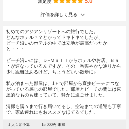
5.0
満足度
評価を詳しく見る
初めてのアジアンリゾートへの旅行でした。
どんなホテル？？とかってドキドキでしたが、
ビーチ沿いのホテルの中では立地が最高だったか
と・・・
ビーチ沿いには、Ｄ−Ｍａｌｌからホテルやお店、Ｂａ
ｒが連なっているんですが、その一番賑やかな通りから
少し距離はあるけど、ちょうどいい散歩に♪
私が泊まった部屋は、1Ｆで部屋から直接ビーチにつな
がっている感じの部屋でした。部屋とビーチの間には東
屋的なものも建っていて、静かに過ごせました。
清掃も隅々まで行き届いてるし、空港までの送迎も丁寧
で、家族連れにもおススメなほてるでした。
１人１泊予算
15,000円 未満