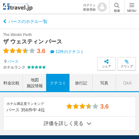
ログイン
新規登録
検索
MENU
パースのホテル一覧
The Westin Perth
ザ ウェスティン パース
3.6
12件のクチコミ
パース
シェア
クリップ
ホテルランク
地図
料金比較
クチコミ
旅行記
写真
Q&A
施設情報
ホテル満足度ランキング
3.6
パース
356件中
4位
評価を詳しく見る