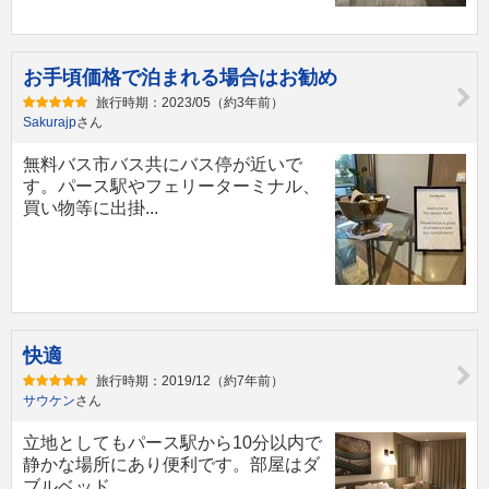
お手頃価格で泊まれる場合はお勧め
旅行時期：2023/05（約3年前）
Sakurajp
さん
無料バス市バス共にバス停が近いで
す。パース駅やフェリーターミナル、
買い物等に出掛...
快適
旅行時期：2019/12（約7年前）
サウケン
さん
立地としてもパース駅から10分以内で
静かな場所にあり便利です。部屋はダ
ブルベッド...