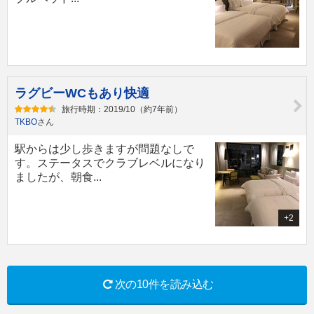
ラグビーWCもあり快適
旅行時期：2019/10（約7年前）
TKBO
さん
駅からは少し歩きますが問題なしで
す。ステータスでクラブレベルになり
ましたが、朝食...
+2
次の10件を読み込む