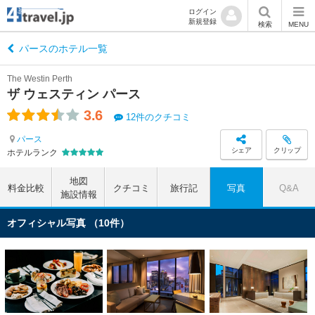
ログイン
新規登録
検索
MENU
パースのホテル一覧
The Westin Perth
ザ ウェスティン パース
3.6
12件のクチコミ
パース
シェア
クリップ
ホテルランク
地図
料金比較
クチコミ
旅行記
写真
Q&A
施設情報
オフィシャル写真 （10件）