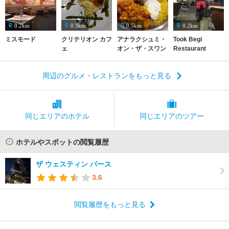
0.2km
0.3km
0.5km
0.2km
ミスモード
クリテリオン カフ
アナラクシュミ・
Took Begi
ェ
オン・ザ・スワン
Restaurant
周辺のグルメ・レストランをもっと見る
同じエリアの
ホテル
同じエリアの
ツアー
ホテルやスポットの閲覧履歴
ザ ウェスティン パース
3.6
閲覧履歴をもっと見る