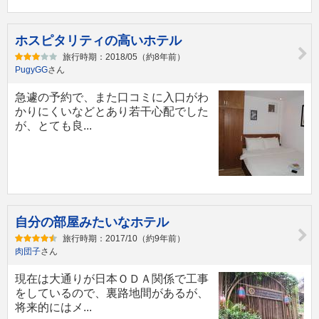
ホスピタリティの高いホテル
旅行時期：2018/05（約8年前）
PugyGG
さん
急遽の予約で、また口コミに入口がわ
かりにくいなどとあり若干心配でした
が、とても良...
自分の部屋みたいなホテル
旅行時期：2017/10（約9年前）
肉団子
さん
現在は大通りが日本ＯＤＡ関係で工事
をしているので、裏路地間があるが、
将来的にはメ...