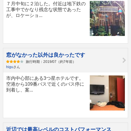
７月中旬に２泊した。付近は地下鉄の
工事中でかなり残念な状態であった
が、ロケーショ...
窓がなかった以外は良かったです
旅行時期：2019/07（約7年前）
higu
さん
市内中心部にある3つ星ホテルです。
空港から109番バスで近くのバス停に
到着し、案...
近辺では最高レベルのコストパフォーマンス