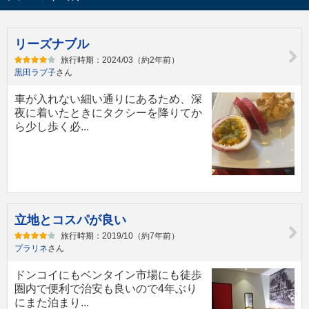
リーズナブル
旅行時期：2024/03（約2年前）
黒田ラブ子
さん
車が入れない細い通りにあるため、深
夜に着いたときにタクシーを降りてか
ら少し歩く必...
立地とコスパが良い
旅行時期：2019/10（約7年前）
プラリネ
さん
ドンコイにもベンタイン市場にも徒歩
圏内で便利で治安も良いので4年ぶり
にまた泊まり...