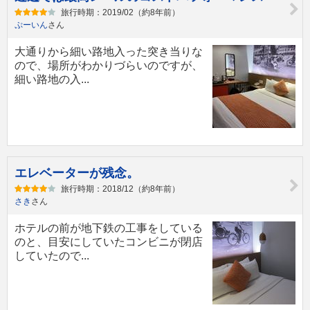
旅行時期：2019/02（約8年前）
ぷーいん
さん
大通りから細い路地入った突き当りな
ので、場所がわかりづらいのですが、
細い路地の入...
エレベーターが残念。
旅行時期：2018/12（約8年前）
さき
さん
ホテルの前が地下鉄の工事をしている
のと、目安にしていたコンビニが閉店
していたので...