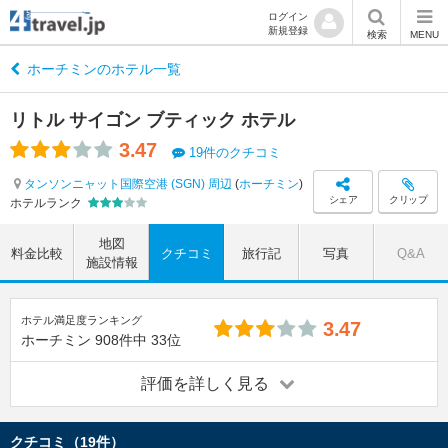
ログイン
新規登録
検索
MENU
ホーチミンのホテル一覧
リトル サイゴン ブティック ホテル
3.47
19件のクチコミ
タンソンニャット国際空港 (SGN) 周辺
(
ホーチミン
)
シェア
クリップ
ホテルランク
地図
料金比較
クチコミ
旅行記
写真
Q&A
施設情報
ホテル満足度ランキング
3.47
ホーチミン
908件中
33位
評価を詳しく見る
クチコミ（19件）