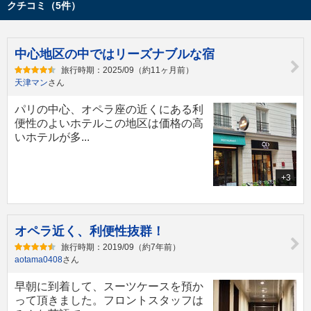
クチコミ（5件）
中心地区の中ではリーズナブルな宿
旅行時期：2025/09（約11ヶ月前）
天津マン
さん
パリの中心、オペラ座の近くにある利
便性のよいホテルこの地区は価格の高
いホテルが多...
+3
オペラ近く、利便性抜群！
旅行時期：2019/09（約7年前）
aotama0408
さん
早朝に到着して、スーツケースを預か
って頂きました。フロントスタッフは