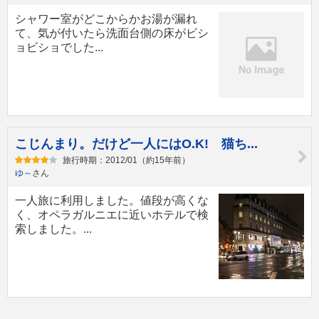
シャワー室がどこからかお湯が漏れ
て、気が付いたら洗面台側の床がビシ
ョビショでした...
こじんまり。だけど一人にはO.K! 猫ち...
旅行時期：2012/01（約15年前）
ゆ～
さん
一人旅に利用しました。値段が高くな
く、オペラガルニエに近いホテルで検
索しました。...