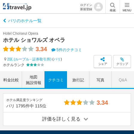
ログイン
新規登録
検索
MENU
パリのホテル一覧
Hotel Choiseul Opera
ホテル ショワルズ オペラ
3.34
5件のクチコミ
2区 (ルーブル - 証券取引所)
(
パリ
)
シェア
クリップ
ホテルランク
地図
料金比較
クチコミ
旅行記
写真
Q&A
施設情報
ホテル満足度ランキング
3.34
パリ
1795件中
115位
評価を詳しく見る