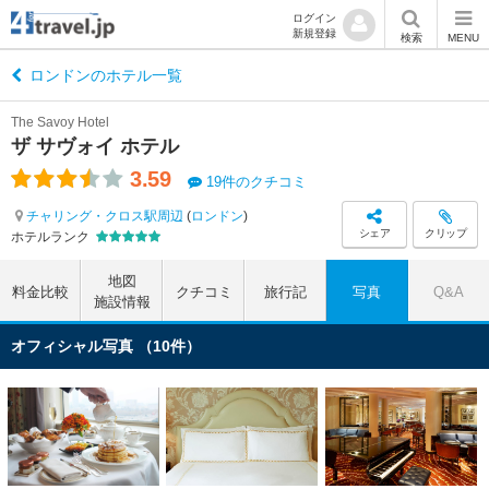
ログイン
新規登録
検索
MENU
ロンドンのホテル一覧
The Savoy Hotel
ザ サヴォイ ホテル
3.59
19件のクチコミ
チャリング・クロス駅周辺
(
ロンドン
)
シェア
クリップ
ホテルランク
地図
料金比較
クチコミ
旅行記
写真
Q&A
施設情報
オフィシャル写真 （10件）