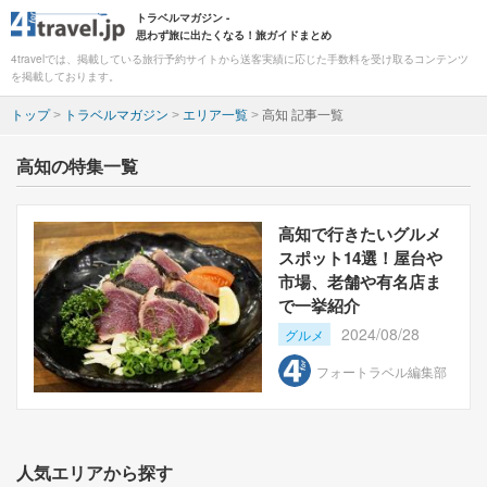
トラベルマガジン -
思わず旅に出たくなる！旅ガイドまとめ
4travelでは、掲載している旅行予約サイトから送客実績に応じた手数料を受け取るコンテンツ
を掲載しております。
トップ
>
トラベルマガジン
>
エリア一覧
>
高知 記事一覧
高知の特集一覧
高知で行きたいグルメ
スポット14選！屋台や
市場、老舗や有名店ま
で一挙紹介
2024/08/28
グルメ
フォートラベル編集部
人気エリアから探す