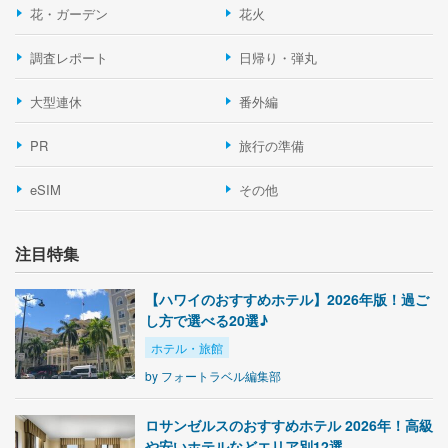
花・ガーデン
花火
調査レポート
日帰り・弾丸
大型連休
番外編
PR
旅行の準備
eSIM
その他
注目特集
【ハワイのおすすめホテル】2026年版！過ご
し方で選べる20選♪
ホテル・旅館
by
フォートラベル編集部
ロサンゼルスのおすすめホテル 2026年！高級
や安いホテルなどエリア別12選