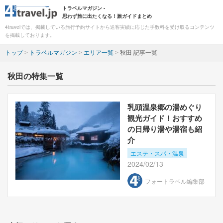
トラベルマガジン -
思わず旅に出たくなる！旅ガイドまとめ
4travelでは、掲載している旅行予約サイトから送客実績に応じた手数料を受け取るコンテンツ
を掲載しております。
トップ
>
トラベルマガジン
>
エリア一覧
>
秋田 記事一覧
秋田の特集一覧
乳頭温泉郷の湯めぐり
観光ガイド！おすすめ
の日帰り湯や湯宿も紹
介
エステ・スパ・温泉
2024/02/13
フォートラベル編集部