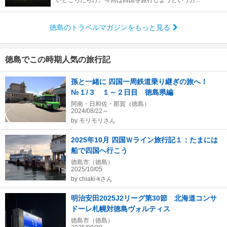
いところだらけ。今回は四国を旅行しようという方...
徳島のトラベルマガジンをもっと見る
徳島でこの時期人気の旅行記
孫と一緒に 四国一周鉄道乗り継ぎの旅へ！
№１/３ １～２日目 徳島県編
阿南・日和佐・那賀（徳島）
2024/08/22～
by
モリモリさん
2025年10月 四国Ｗライン旅行記１：たまには
船で四国へ行こう
徳島市（徳島）
2025/10/05
by
chiaki-kさん
明治安田2025J2リーグ第30節 北海道コンサ
ドーレ札幌対徳島ヴォルティス
徳島市（徳島）