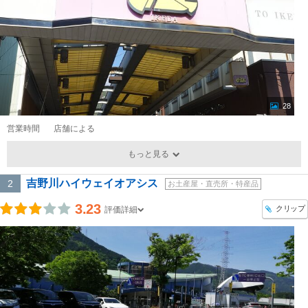
28
営業時間
店舗による
もっと見る
吉野川ハイウェイオアシス
2
お土産屋・直売所・特産品
3.23
クリップ
評価詳細