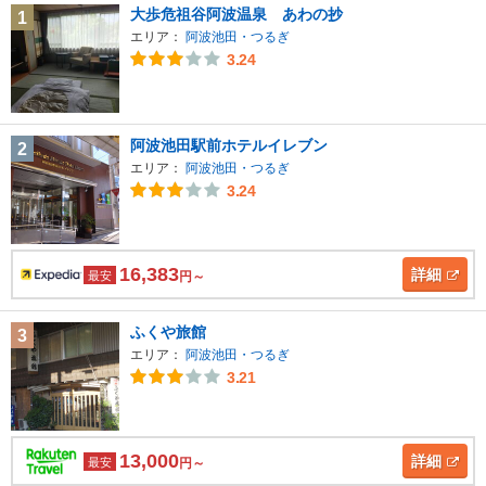
大歩危祖谷阿波温泉 あわの抄
1
エリア：
阿波池田・つるぎ
3.24
阿波池田駅前ホテルイレブン
2
エリア：
阿波池田・つるぎ
3.24
16,383
詳細
最安
円～
ふくや旅館
3
エリア：
阿波池田・つるぎ
3.21
13,000
詳細
最安
円～