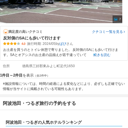
7
満足度の高いクチコミ
クチコミ一覧
を見る
反対側のSAにも歩いて行けます
旅行時期: 2024/05
by
ぱぴ
4.0
お土産を買うのとトイレ休憩で寄りました。 反対側のSAにも歩いて行けま
す。SAとオアシスのお土産の品揃えが若干違っていて
続きを読む
住所
徳島県三好郡東みよし町足代1650
1件目～2件目
を表示
（全2件中）
※施設情報については、時間の経過による変化などにより、必ずしも正確でない
情報が当サイトに掲載されている可能性もあります。
阿波池田・つるぎ旅行の予約をする
阿波池田・つるぎの人気ホテルランキング