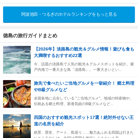
阿波池田・つるぎのホテルランキングをもっと見る
徳島の旅行ガイドまとめ
【2026年】淡路島の観光＆グルメ情報！遊びも食も
大満喫するおすすめ22選
今、話題の淡路島で人気の観光＆グルメスポットを紹介。瀬
戸内海で一番大きな島「淡路島」。一番大きいとい...
旅先で食べたいご当地グルメを一挙紹介！ 郷土料理
やB級グルメなど
全国各地に点在している "ご当地グルメ"。地域の特産物や、
伝統ある郷土料理、新進気鋭のB級グルメなど...
四国のおすすめ観光スポット17選！絶対外せない王
道の名所を紹介
絶景、歴史、アート、島巡り……魅力あふれる四国は行きた