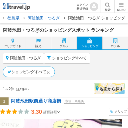
ログイン
新規登録
検索
MENU
方
徳島県
阿波池田・つるぎ
阿波池田・つるぎ ショッピング
阿波池田・つるぎのショッピングスポット ランキング
エリア
ガイド
観光
グルメ
ショッピング
ホテル
阿波池田・つるぎ
ショッピングすべて
ショッピングすべて
(2)
地図
から探す
1～2
件
（全2件中）
阿波池田駅前通り商店街
1
市場・商店街
3.30
クリップ
評価詳細