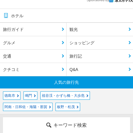
Sponsored by
ホテル
旅行ガイド
観光
グルメ
ショッピング
交通
旅行記
クチコミ
Q&A
人気の旅行先
徳島市
鳴門
祖谷渓・かずら橋・大歩危
阿南・日和佐・海陽・那賀
板野・松茂
キーワード検索