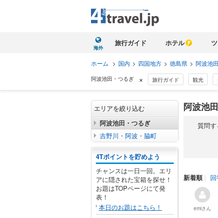
旅行ガイド
ホテル
ツ
海外
ホーム
>
国内
>
四国地方
>
徳島県
>
阿波池
×
阿波池田・つるぎ
旅行ガイド
観光
阿波池田
エリアを絞り込む
阿波池田・つるぎ
質問す
吉野川・阿波・脇町
4Tポイントを貯めよう
チャンスは一日一回。エリ
新着順
｜
回
アに隠された宝箱を探せ！
お題はTOPページにて発
表！
本日のお題はこちら！
emi
さん