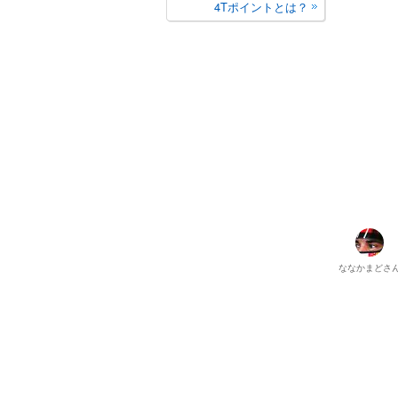
4Tポイントとは？
ななかまど
さ