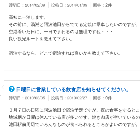
締切日：2014/02/09
投稿日：2014/01/09
回答：
件
2
高知に一泊します。
その前に、渦潮と阿波池田からでてる定観に乗車したいのですが、
空港着いた日に、一日でまわるのは無理ですね・・・
良い観光ルートを教えて下さい。
宿泊するなら、どこで宿泊すれば良いかも教えて下さい。
日曜日に営業している飲食店を知らせてください。
ん
締切日：2010/03/05
投稿日：2010/02/27
回答：
件
0
３月７日の日曜に阿波池田で宿泊予定ですが、夜の食事をするとこ
地域柄か日曜は休んでいる店が多いです。焼き肉店が空いているの
池田駅前周辺でいろんなものが食べられるところがよいのですが。