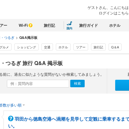
ゲストさん、こんにちは
ログインはこちら
アー
Wi-Fi
旅行記
旅行ガイド
ホテル
国内
田・つるぎ
>
Q&A掲示板
グルメ
ショッピング
交通
ホテル
ツアー
旅行記
Q＆A
・つるぎ 旅行 Q&A 掲示板
る前に、過去に似たような質問がないか検索してみましょう。
答数が多い順
羽田から徳島空港へ渦潮を見学して定観に乗車するま
い。