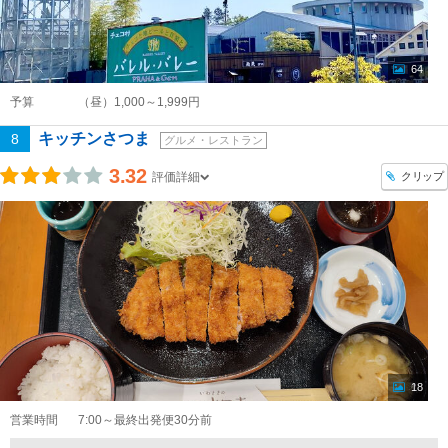
64
予算
（昼）1,000～1,999円
キッチンさつま
8
グルメ・レストラン
3.32
クリップ
評価詳細
18
営業時間
7:00～最終出発便30分前