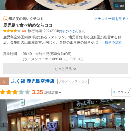
80
満足度の高いクチコミ
クチコミ一覧
を見る
鹿児島で食べ納めならココ
旅行時期: 2024/03
by
おけいはん
4.0
鹿児島空港国内線2階にあるレストラン。地元百貨店の山形屋が経営するお
店。金生町の山形屋食堂と同じく、名物の山形屋の焼きそば
続きを読む
営業時間
06:40～最終出発便30分前(OS)
(ラーメンコーナー/09:30～(L.O20:10))
もっと見る
ふく福 鹿児島空港店
3
グルメ・レストラン
3.35
クリップ
評価詳細