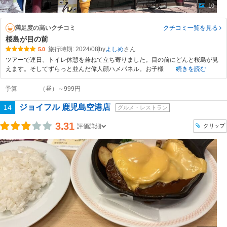
10
満足度の高いクチコミ
クチコミ一覧
を見る
桜島が目の前
旅行時期: 2024/08
by
よしめ
5.0
ツアーで連日、トイレ休憩を兼ねて立ち寄りました。目の前にどんと桜島が見
えます。そしてずらっと並んだ偉人顔ハメパネル。お子様
続きを読む
予算
（昼）～999円
ジョイフル 鹿児島空港店
14
グルメ・レストラン
3.31
クリップ
評価詳細