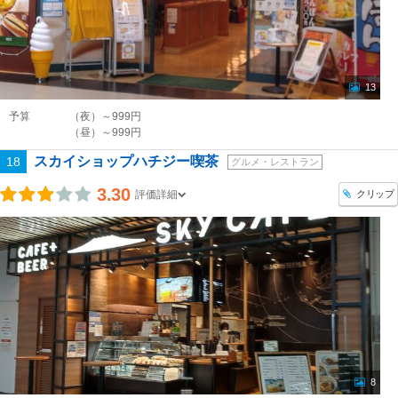
13
予算
（夜）～999円
（昼）～999円
スカイショップハチジー喫茶
18
グルメ・レストラン
3.30
クリップ
評価詳細
8