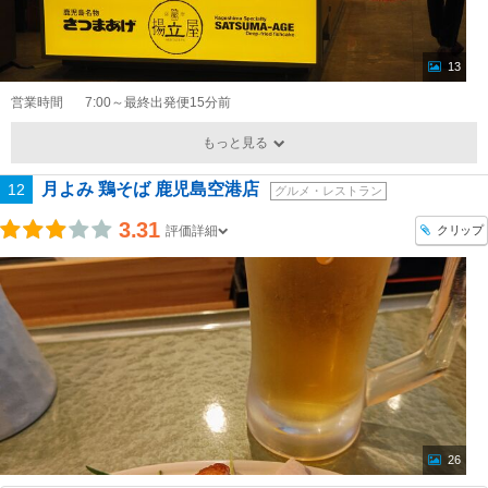
13
営業時間
7:00～最終出発便15分前
もっと見る
月よみ 鶏そば 鹿児島空港店
12
グルメ・レストラン
3.31
クリップ
評価詳細
26