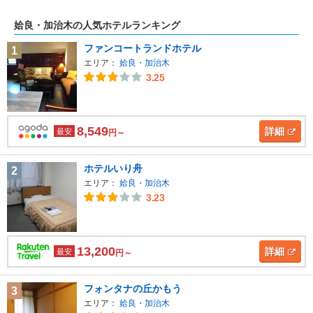
姶良・加治木の人気ホテルランキング
ファンコートランドホテル
1
エリア：
姶良・加治木
3.25
8,549
詳細
最安
円～
ホテルいり舟
2
エリア：
姶良・加治木
3.23
13,200
詳細
最安
円～
フォンタナの丘かもう
3
エリア：
姶良・加治木