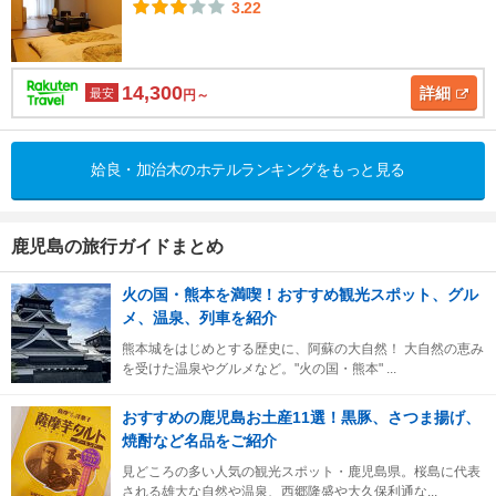
3.22
14,300
詳細
最安
円～
姶良・加治木のホテルランキングをもっと見る
鹿児島の旅行ガイドまとめ
火の国・熊本を満喫！おすすめ観光スポット、グル
メ、温泉、列車を紹介
熊本城をはじめとする歴史に、阿蘇の大自然！ 大自然の恵み
を受けた温泉やグルメなど。"火の国・熊本" ...
おすすめの鹿児島お土産11選！黒豚、さつま揚げ、
焼酎など名品をご紹介
見どころの多い人気の観光スポット・鹿児島県。桜島に代表
される雄大な自然や温泉、西郷隆盛や大久保利通な...