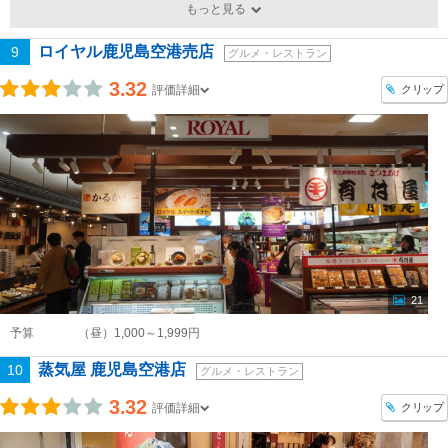
もっと見る
ロイヤル鹿児島空港売店
9
グルメ・レストラン
3.32
クリップ
評価詳細
21
予算
（昼）1,000～1,999円
蒸気屋 鹿児島空港店
10
グルメ・レストラン
3.32
クリップ
評価詳細