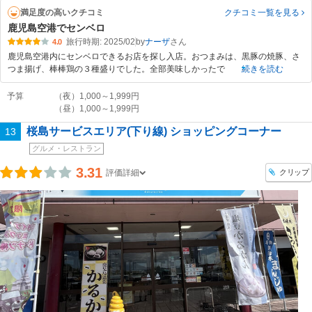
満足度の高いクチコミ
クチコミ一覧
を見る
鹿児島空港でセンベロ
旅行時期: 2025/02
by
ナーザ
4.0
鹿児島空港内にセンベロできるお店を探し入店。おつまみは、黒豚の焼豚、さ
つま揚げ、棒棒鶏の３種盛りでした。全部美味しかったで
続きを読む
予算
（夜）1,000～1,999円
（昼）1,000～1,999円
桜島サービスエリア(下り線) ショッピングコーナー
13
グルメ・レストラン
3.31
クリップ
評価詳細