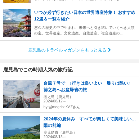
いつか必ず行きたい日本の世界遺産特集！ おすすめ
12選＆一覧を紹介
悠久の歴史の中で生まれ、未来へと引き継いでいくべき人類
の宝、世界遺産。文化遺産、自然遺産、複合遺産の...
鹿児島のトラベルマガジンをもっと見る
鹿児島でこの時期人気の旅行記
台風７号で ♪行きは良いよい 帰りは酷い♪
徳之島へお盆帰省の旅
徳之島（鹿児島）
2024/08/12～
by
城megrist KAZさん
2024年の夏休み すべてが楽しくて美味しい…
陽の前編
鹿児島市（鹿児島）
2024/08/13～