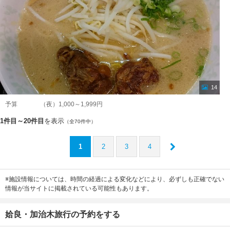
14
予算
（夜）1,000～1,999円
1件目～20件目
を表示
（全70件中）
1
2
3
4
※施設情報については、時間の経過による変化などにより、必ずしも正確でない
情報が当サイトに掲載されている可能性もあります。
姶良・加治木旅行の予約をする