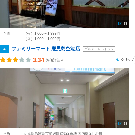
58
予算
（夜）1,000～1,999円
（昼）1,000～1,999円
ファミリーマート 鹿児島空港店
4
グルメ・レストラン
3.34
クリップ
評価詳細
38
住所
鹿児島県霧島市溝辺町麓822番地 国内線 2F 北側