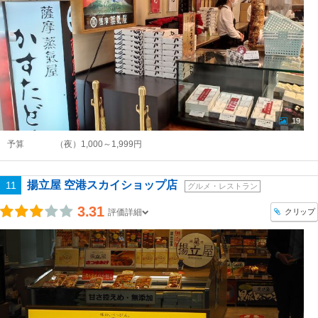
19
予算
（夜）1,000～1,999円
揚立屋 空港スカイショップ店
11
グルメ・レストラン
3.31
クリップ
評価詳細