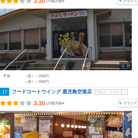
3.30
クリップ
評価詳細
23
予算
（夜）～999円
（昼）～999円
フードコートウイング 鹿児島空港店
17
グルメ・レストラン
3.30
クリップ
評価詳細