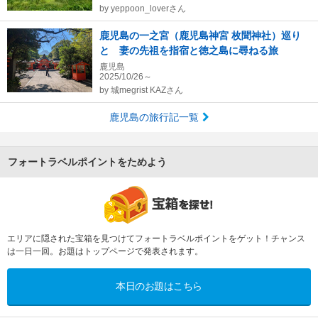
by
yeppoon_loverさん
鹿児島の一之宮（鹿児島神宮 枚聞神社）巡り
と 妻の先祖を指宿と徳之島に尋ねる旅
鹿児島
2025/10/26～
by
城megrist KAZさん
鹿児島の旅行記一覧
フォートラベルポイントをためよう
エリアに隠された宝箱を見つけてフォートラベルポイントをゲット！チャンス
は一日一回。お題はトップページで発表されます。
本日のお題はこちら