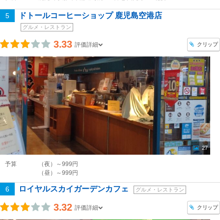
ドトールコーヒーショップ 鹿児島空港店
5
グルメ・レストラン
3.33
クリップ
評価詳細
27
予算
（夜）～999円
（昼）～999円
ロイヤルスカイガーデンカフェ
6
グルメ・レストラン
3.32
クリップ
評価詳細