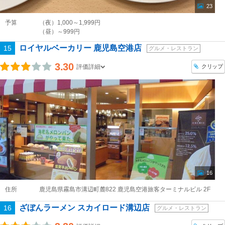
23
予算
（夜）1,000～1,999円
（昼）～999円
ロイヤルベーカリー 鹿児島空港店
15
グルメ・レストラン
3.30
クリップ
評価詳細
16
住所
鹿児島県霧島市溝辺町麓822 鹿児島空港旅客ターミナルビル 2F
ざぼんラーメン スカイロード溝辺店
16
グルメ・レストラン