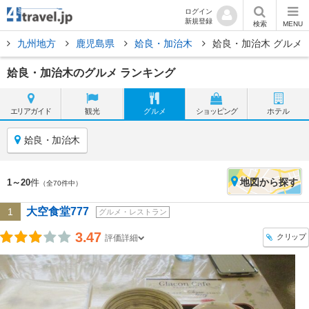
ログイン
新規登録
検索
MENU
九州地方
鹿児島県
姶良・加治木
姶良・加治木 グルメ
姶良・加治木のグルメ ランキング
エリア
ガイド
観光
グルメ
ショッピング
ホテル
姶良・加治木
地図
から探す
1～20
件
（全70件中）
大空食堂777
1
グルメ・レストラン
3.47
クリップ
評価詳細