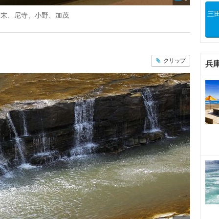
三
、末、尼寺、小野、加茂
クリップ
兵