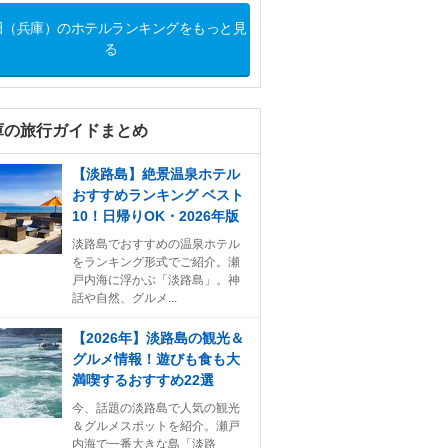
田（兵庫）のホテルランキングをもっと見
る
庫の旅行ガイドまとめ
【淡路島】絶景温泉ホテル
おすすめランキング ベスト
10！日帰りOK・2026年版
淡路島でおすすめの温泉ホテル
をランキング形式でご紹介。瀬
戸内海に浮かぶ「淡路島」。神
話や自然、グルメ...
【2026年】淡路島の観光＆
グルメ情報！遊びも食も大
満喫するおすすめ22選
今、話題の淡路島で人気の観光
＆グルメスポットを紹介。瀬戸
内海で一番大きな島「淡路