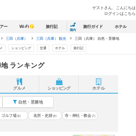
ゲストさん、
こんにちは
ログインはこちら
アー
Wi-Fi
旅行記
旅行ガイド
ホテル
国内
三田（兵庫）
三田（兵庫） 観光
三田（兵庫） 自然・景勝地
メ
ショッピング
交通
ホテル
旅行記
地 ランキング
グルメ
ショッピング
ホテル
自然・景勝地
ゴルフ場
名所・史跡
寺・神社・教会
(8)
(8)
(7)