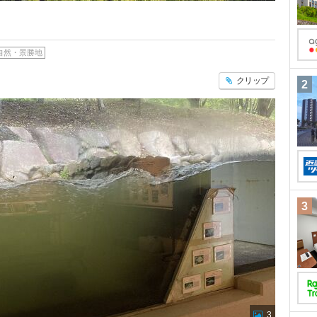
自然・景勝地
クリップ
2
3
3