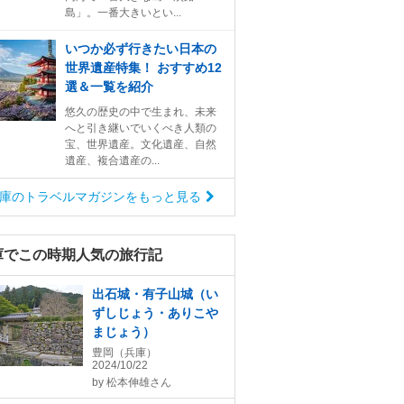
島」。一番大きいとい...
いつか必ず行きたい日本の
世界遺産特集！ おすすめ12
選＆一覧を紹介
悠久の歴史の中で生まれ、未来
へと引き継いでいくべき人類の
宝、世界遺産。文化遺産、自然
遺産、複合遺産の...
庫のトラベルマガジンをもっと見る
庫でこの時期人気の旅行記
出石城・有子山城（い
ずしじょう・ありこや
まじょう）
豊岡（兵庫）
2024/10/22
by
松本伸雄さん