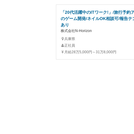
「20代活躍中のITワーク!」/旅行予約
のゲーム開発/ネイルOK相談可/報告テ
あり
株式会社N-Horizon
兵庫県
正社員
月給28万5,000円～31万8,000円