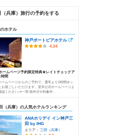
田（兵庫）旅行の予約をする
のホテル
神戸ポートピアホテル
4.34
PR
ホームページ予約限定特典★レイトチェックア
1時間
ホームページからのご予約で、通常より1時間ゆっ
とお過ごしいただけます。是非公式ホームページよ
認ください♪※一部 除外日や対象外...
田（兵庫）の人気ホテルランキング
ANAホリデイ イン神戸三
田 by IHG
エリア：
三田（兵庫）