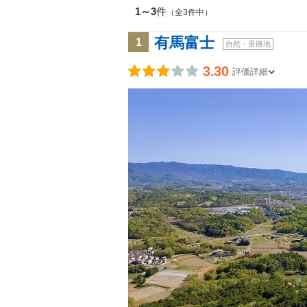
1～3
件
（全3件中）
有馬富士
1
自然・景勝地
3.30
評価詳細