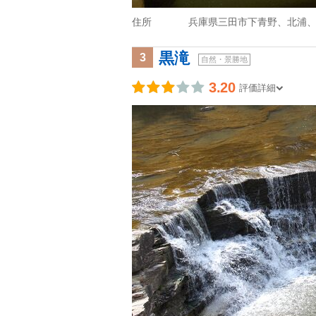
住所
兵庫県三田市下青野、北浦
黒滝
3
自然・景勝地
3.20
評価詳細