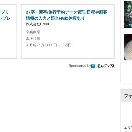
アプリ
27卒・新卒/旅行予約データ管理/日程や顧客
ンプレ
情報の入力と照合/有給休暇あり
株式会社Creer
兵庫県
正社員
月給25万2,000円～32万円
Sponsored by
フ
エリ