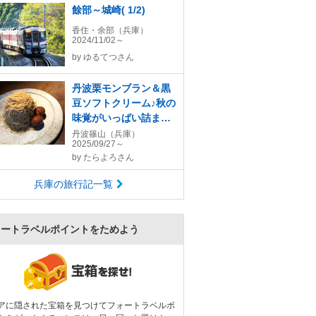
餘部～城崎( 1/2)
香住・余部（兵庫）
2024/11/02～
by
ゆるてつさん
丹波栗モンブラン＆黒
豆ソフトクリーム♪秋の
味覚がいっぱい詰まっ
た丹波グルメin中島大
丹波篠山（兵庫）
2025/09/27～
祥堂と小田垣商店そし
by
たらよろさん
てこの日から陶器にハ
マった♪
兵庫の旅行記一覧
ォートラベルポイントをためよう
アに隠された宝箱を見つけてフォートラベルポ