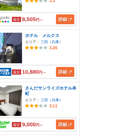
3.3
8,505
詳細
最安
円～
ホテル メルクス
エリア：
三田（兵庫）
3.26
10,880
詳細
最安
円～
さんだサンライズホテル本
町
エリア：
三田（兵庫）
3.11
9,000
詳細
最安
円～