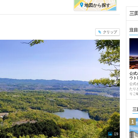
地図
から探す
三
注目
クリップ
公式
ウト
公式
たり
りご確
三
1
19