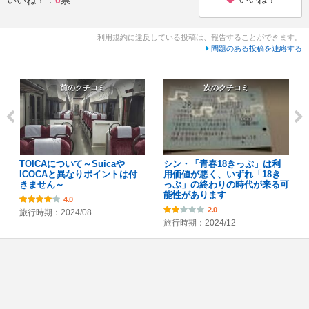
利用規約に違反している投稿は、報告することができます。
問題のある投稿を連絡する
前のクチコミ
次のクチコミ
TOICAについて～Suicaや
シン・「青春18きっぷ」は利
ICOCAと異なりポイントは付
用価値が悪く、いずれ「18き
きません～
っぷ」の終わりの時代が来る可
能性があります
4.0
2.0
旅行時期：2024/08
旅行時期：2024/12