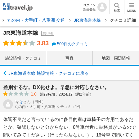
ログイン
新規登録
検索
MENU
丸の内・大手町・八重洲 交通
JR東海道本線
クチコミ詳細
JR東海道本線
乗り物
3.83
509件のクチコミ
施設情報・クチコミ
写真
地図・周辺情報
JR東海道本線 施設情報・クチコミに戻る
差別するな。DX化せよ。早急に対応しなさい。
1.0
旅行時期：2024/12（約2年前）
by
は
さん
（男性）
丸の内・大手町・八重洲 クチコミ：1件
体調不良だと言っているのに多目的室は車椅子の方用であるだ
とか、確認しないと分からない、8号車付近に乗務員がいるので
聞いてみてください（行ったら居ない。）、16号車で聞いてく