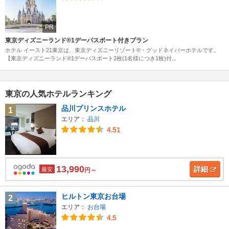
PR
東京ディズニーランド®1デーパスポート付きプラン
ホテル イースト21東京は、東京ディズニーリゾート®・グッドネイバーホテルです。
【東京ディズニーランド®1デーパスポート2枚(1名様につき1枚)付...
東京の人気ホテルランキング
品川プリンスホテル
1
エリア：
品川
4.51
13,990
詳細
最安
円～
ヒルトン東京お台場
2
エリア：
お台場
4.5