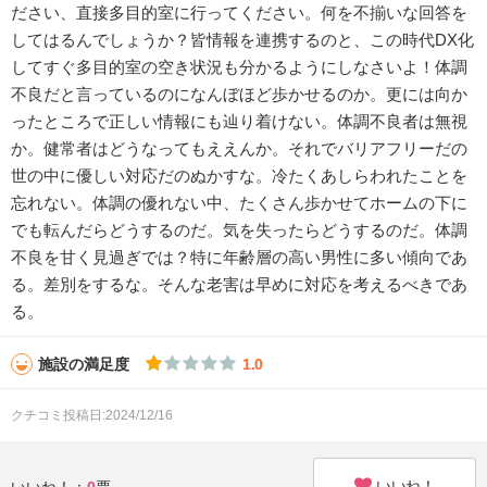
ださい、直接多目的室に行ってください。何を不揃いな回答を
してはるんでしょうか？皆情報を連携するのと、この時代DX化
してすぐ多目的室の空き状況も分かるようにしなさいよ！体調
不良だと言っているのになんぼほど歩かせるのか。更には向か
ったところで正しい情報にも辿り着けない。体調不良者は無視
か。健常者はどうなってもええんか。それでバリアフリーだの
世の中に優しい対応だのぬかすな。冷たくあしらわれたことを
忘れない。体調の優れない中、たくさん歩かせてホームの下に
でも転んだらどうするのだ。気を失ったらどうするのだ。体調
不良を甘く見過ぎでは？特に年齢層の高い男性に多い傾向であ
る。差別をするな。そんな老害は早めに対応を考えるべきであ
る。
施設の満足度
1.0
クチコミ投稿日:2024/12/16
いいね！
いいね！：
0
票