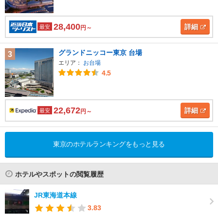
28,400
詳細
最安
円～
グランドニッコー東京 台場
3
エリア：
お台場
4.5
22,672
詳細
最安
円～
東京のホテルランキングをもっと見る
ホテルやスポットの閲覧履歴
JR東海道本線
3.83