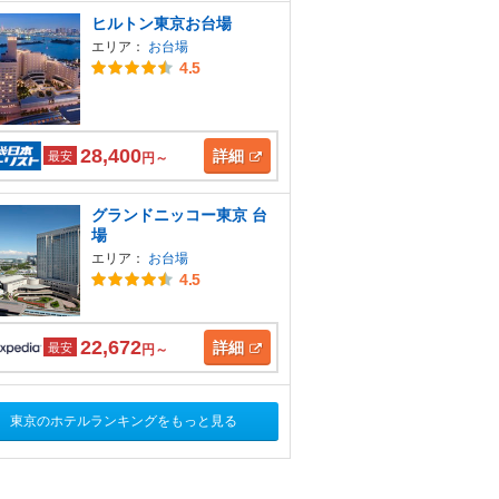
ヒルトン東京お台場
エリア：
お台場
4.5
28,400
詳細
最安
円～
グランドニッコー東京 台
場
エリア：
お台場
4.5
22,672
詳細
最安
円～
東京のホテルランキングをもっと見る