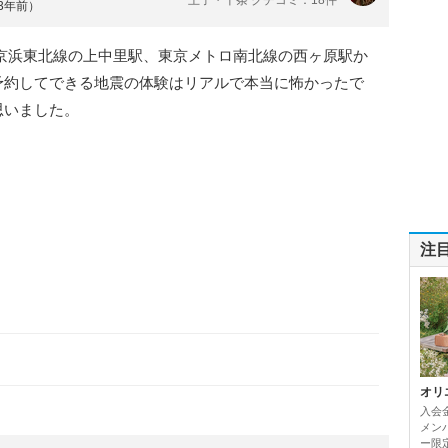
約3年前）
京浜東北線の上中里駅、東京メトロ南北線の西ヶ原駅か
予約してできる地震の体験はリアルで本当に怖かったで
思いました。
注
オリ
入会
メンバ
ー限定