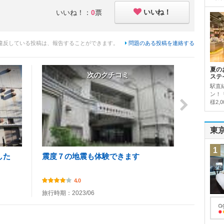
いいね！
いいね！：
0
票
違反している投稿は、報告することができます。
問題のある投稿を連絡する
夏の
次のクチコミ
ステ
駅直
ン！
様2,
東
1
した
震度７の地震も体験できます
4.0
旅行時期：2023/06