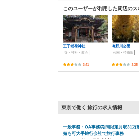
このユーザーが利用した周辺のス
王子稲荷神社
滝野川公園
寺・神社・教会
公園・植物園
3.41
3.35
東京で働く 旅行の求人情報
一般事務・OA事務/期間限定月収31万
短も可大手旅行会社で旅行事務