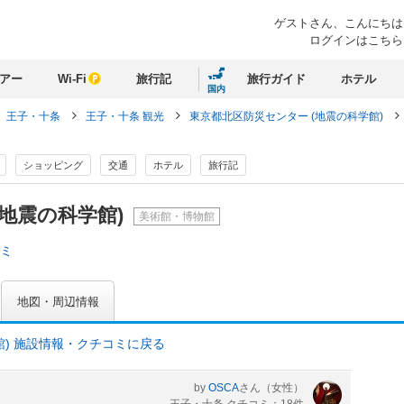
ゲストさん、
こんにちは
ログインはこちら
アー
Wi-Fi
旅行記
旅行ガイド
ホテル
国内
王子・十条
王子・十条 観光
東京都北区防災センター (地震の科学館)
ショッピング
交通
ホテル
旅行記
(地震の科学館)
美術館・博物館
コミ
地図・周辺情報
館) 施設情報・クチコミに戻る
by
OSCA
さん
（女性）
王子・十条 クチコミ：18件