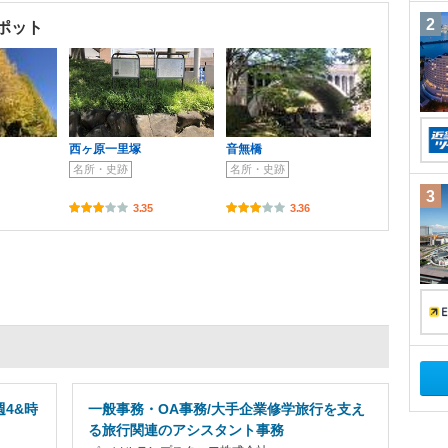
2
ポット
西ヶ原一里塚
音無橋
名所・史跡
名所・史跡
3
3.35
3.36
週4&時
一般事務・OA事務/大手企業修学旅行を支え
る旅行関連のアシスタント事務