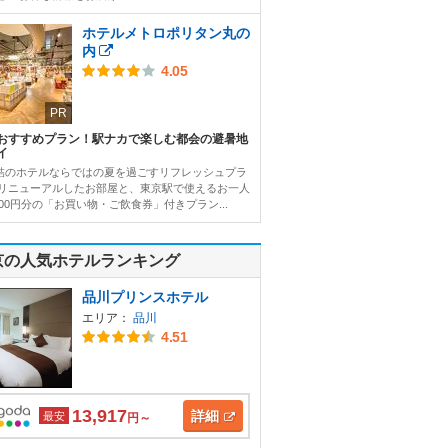
ホテルメトロポリタン丸の
内
4.05
PR
おすすめプラン！駅ナカで楽しむ都会の避暑地
イ
結のホテルならではの夏を過ごすリフレッシュプラ
 リニューアルしたお部屋と、東京駅で使えるお一人
000円分の「お買い物・ご飲食券」付きプラン...
京の人気ホテルランキング
品川プリンスホテル
エリア：
品川
4.51
13,917
詳細
最安
円～