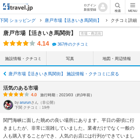
ログイン
新規登録
検索
MENU
下関 ショッピング
唐戸市場【活きいき馬関街】
クチコミ詳細
唐戸市場【活きいき馬関街】
市場・商店街
4.14
367件のクチコミ
施設情報・クチコミ
写真
地図・周辺情報
唐戸市場【活きいき馬関街】 施設情報・クチコミに戻る
活気のある市場
4.0
旅行時期：2023/03（約3年前）
by
arurun
さん
（非公開）
下関 クチコミ：19件
関門海峡に面した眺めの良い場所にあります。平日の昼頃に行
きましたが、非常に混雑していました。業者だけでなく一般の
人も購入することができ、人気のお店には行列ができていまし