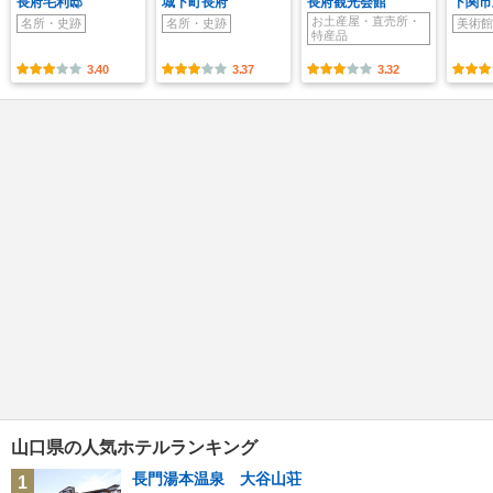
長府毛利邸
城下町長府
長府観光会館
下関市
お土産屋・直売所・
名所・史跡
名所・史跡
美術館
特産品
3.40
3.37
3.32
山口県の人気ホテルランキング
長門湯本温泉 大谷山荘
1