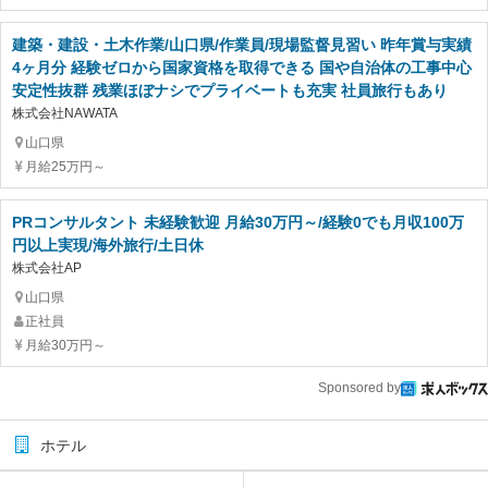
建築・建設・土木作業/山口県/作業員/現場監督見習い 昨年賞与実績
4ヶ月分 経験ゼロから国家資格を取得できる 国や自治体の工事中心
安定性抜群 残業ほぼナシでプライベートも充実 社員旅行もあり
株式会社NAWATA
山口県
月給25万円～
PRコンサルタント 未経験歓迎 月給30万円～/経験0でも月収100万
円以上実現/海外旅行/土日休
株式会社AP
山口県
正社員
月給30万円～
Sponsored by
ホテル