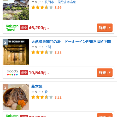
エリア：
長門市・長門湯本温泉
3.95
46,200
詳細
最安
円～
天然温泉関門の湯 ドーミーインPREMIUM下関
2
エリア：
下関
3.88
10,549
詳細
最安
円～
萩本陣
3
エリア：
萩
3.82