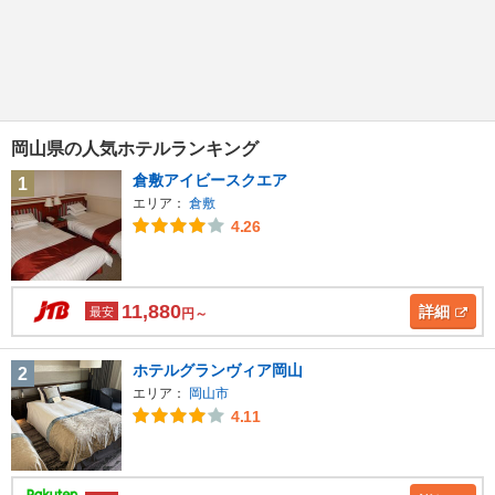
岡山県の人気ホテルランキング
倉敷アイビースクエア
1
エリア：
倉敷
4.26
11,880
詳細
最安
円～
ホテルグランヴィア岡山
2
エリア：
岡山市
4.11