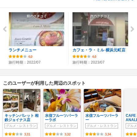
前のクチコミ
次のクチコミ
ランチメニュー
カフェ・ラ・ミル 横浜元町店
4.0
4.0
旅行時期：2022/07
旅行時期：2023/07
このユーザーが利用した周辺のスポット
キッチンパレット 相
水信フルーツパーラ
水信フルーツパーラ
CAFE
鉄ジョイナス店
ーラボ
ー
ANAL
グルメ・レストラン
グルメ・レストラン
グルメ・レストラン
グルメ
3.31
3.32
3.34