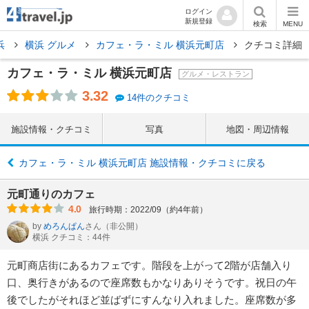
ログイン
新規登録
検索
MENU
浜
横浜 グルメ
カフェ・ラ・ミル 横浜元町店
クチコミ詳細
カフェ・ラ・ミル 横浜元町店
グルメ・レストラン
3.32
14件のクチコミ
施設情報・クチコミ
写真
地図・周辺情報
カフェ・ラ・ミル 横浜元町店 施設情報・クチコミに戻る
元町通りのカフェ
4.0
旅行時期：2022/09（約4年前）
by
めろんぱん
さん
（非公開）
横浜 クチコミ：44件
元町商店街にあるカフェです。階段を上がって2階が店舗入り
口、奥行きがあるので座席数もかなりありそうです。祝日の午
後でしたがそれほど並ばずにすんなり入れました。座席数が多