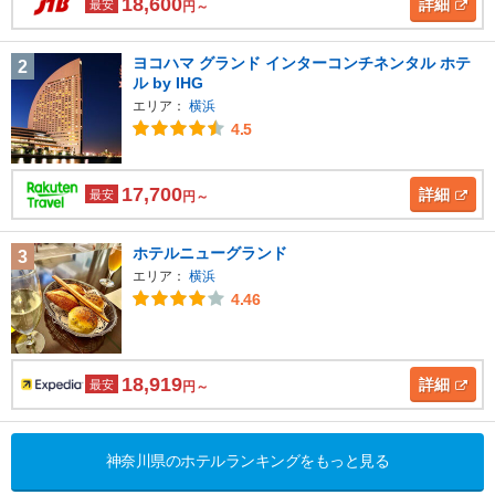
18,600
詳細
最安
円～
ヨコハマ グランド インターコンチネンタル ホテ
2
ル by IHG
エリア：
横浜
4.5
17,700
詳細
最安
円～
ホテルニューグランド
3
エリア：
横浜
4.46
18,919
詳細
最安
円～
神奈川県のホテルランキングをもっと見る