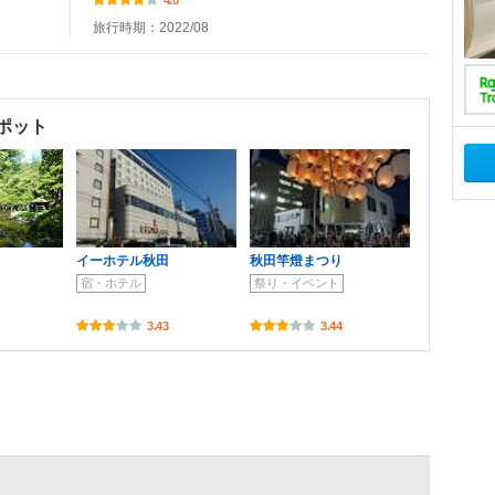
旅行時期：2022/08
ポット
イーホテル秋田
秋田竿燈まつり
宿・ホテル
祭り・イベント
3.43
3.44