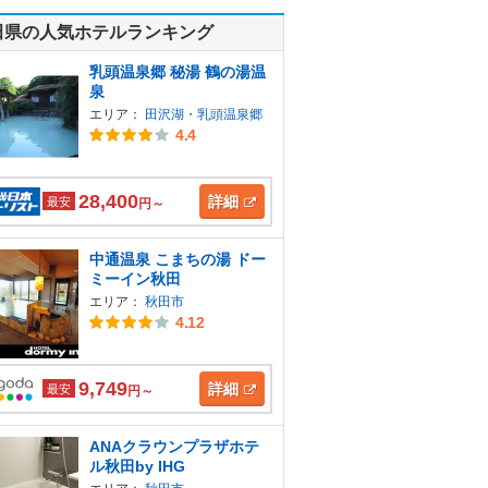
田県の人気ホテルランキング
乳頭温泉郷 秘湯 鶴の湯温
泉
エリア：
田沢湖・乳頭温泉郷
4.4
28,400
詳細
最安
円～
中通温泉 こまちの湯 ドー
ミーイン秋田
エリア：
秋田市
4.12
9,749
詳細
最安
円～
ANAクラウンプラザホテ
ル秋田by IHG