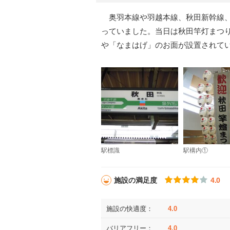
奥羽本線や羽越本線、秋田新幹線、
っていました。当日は秋田竿灯まつ
や「なまはげ」のお面が設置されて
駅標識
駅構内①
施設の満足度
4.0
施設の快適度：
4.0
バリアフリー：
4.0