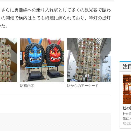
さらに男鹿線への乗り入れ駅として多くの観光客で賑わ
りの開催で構内はとても綺麗に飾られており、竿灯の提灯
いた。
注
駅構内②
駅からのアーケード
杜の
杜の
気に
など