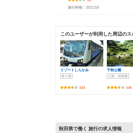
旅行時期：2021/10
このユーザーが利用した周辺のス
リゾートしらかみ
千秋公園
乗り物
公園・植物園
3.83
3.95
秋田県で働く 旅行の求人情報