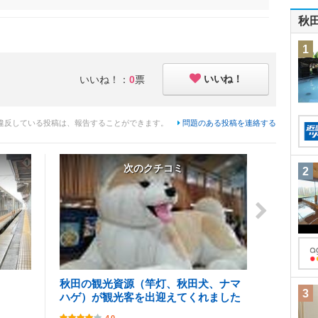
秋
1
いいね！
いいね！：
0
票
違反している投稿は、報告することができます。
問題のある投稿を連絡する
次のクチコミ
2
秋田の観光資源（竿灯、秋田犬、ナマ
3
ハゲ）が観光客を出迎えてくれました
4.0