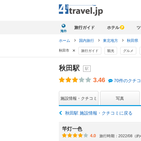
旅行ガイド
ホテル
ツ
海外
ホーム
国内旅行
東北地方
秋田県
×
秋田市
旅行ガイド
観光
グルメ
秋田駅
駅
3.46
70件のクチ
施設情報・クチコミ
写真
秋田駅 施設情報・クチコミに戻る
竿灯一色
4.0
旅行時期：2022/08（