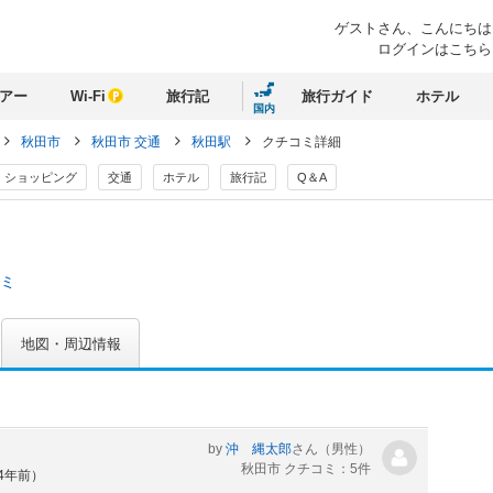
ゲストさん、
こんにちは
ログインはこちら
アー
Wi-Fi
旅行記
旅行ガイド
ホテル
国内
秋田市
秋田市 交通
秋田駅
クチコミ詳細
ショッピング
交通
ホテル
旅行記
Q＆A
コミ
地図・周辺情報
by
沖 縄太郎
さん
（男性）
秋田市 クチコミ：5件
約4年前）