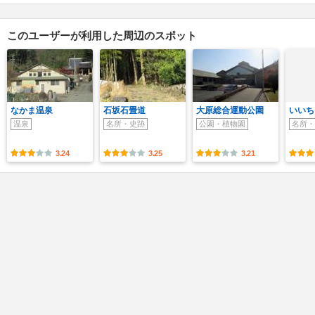
このユーザーが利用した周辺のスポット
なかま温泉
石坂石畳道
大原総合運動公園
いいち
温泉
名所・史跡
公園・植物園
名所・
3.24
3.25
3.21