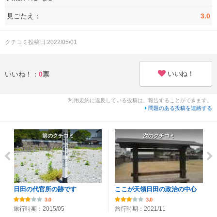
見ごたえ：
3.0
クチコミ投稿日:2022/05/01
いいね！
いいね！：
0
票
利用規約に違反している投稿は、報告することができます。
問題のある投稿を連絡する
前のクチコミ
次のクチコミ
日田の代官所の跡です
ここが天領日田の政治の中心
3.0
3.0
旅行時期：2015/05
旅行時期：2021/11