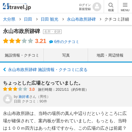
ログイン
新規登録
検索
MENU
大分県
日田
日田 観光
永山布政所跡碑
クチコミ詳細
永山布政所跡碑
名所・史跡
3.21
6件のクチコミ
施設情報・クチコミ
写真
地図・周辺情報
永山布政所跡碑 施設情報・クチコミに戻る
ちょっとした広場となっていました。
3.0
旅行時期：2021/11（約5年前）
by
旅好者
さん
（男性）
日田 クチコミ：90件
永山布政所跡は、当時の場所の真ん中辺りだというところに広
場が確保されて、案内板が置かれていました。もっとも、当時
は１００ｍ四方はあった様ですから、この広場の広さは前庭？