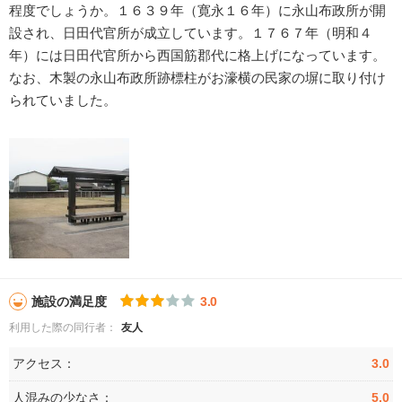
程度でしょうか。１６３９年（寛永１６年）に永山布政所が開
設され、日田代官所が成立しています。１７６７年（明和４
年）には日田代官所から西国筋郡代に格上げになっています。
なお、木製の永山布政所跡標柱がお濠横の民家の塀に取り付け
られていました。
施設の満足度
3.0
利用した際の同行者：
友人
アクセス：
3.0
人混みの少なさ：
5.0