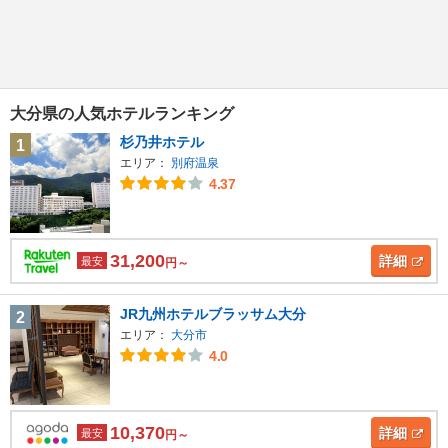
大分県の人気ホテルランキング
杉乃井ホテル
1
エリア：
別府温泉
4.37
31,200
詳細
最安
円～
JR九州ホテルブラッサム大分
2
エリア：
大分市
4.0
10,370
詳細
最安
円～