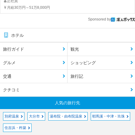
正社員
月給30万円～51万8,000円
Sponsored by
ホテル
旅行ガイド
観光
グルメ
ショッピング
交通
旅行記
クチコミ
人気の旅行先
別府温泉
大分市
湯布院・由布院温泉
耶馬溪・中津・玖珠
住吉浜・杵築