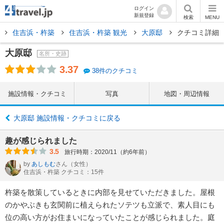
ログイン
新規登録
検索
MENU
住吉浜・杵築
住吉浜・杵築 観光
大原邸
クチコミ詳細
大原邸
名所・史跡
3.37
38件のクチコミ
施設情報・クチコミ
写真
地図・周辺情報
大原邸 施設情報・クチコミに戻る
趣が感じられました
3.5
旅行時期：2020/11（約6年前）
by
あしもむ
さん
（女性）
住吉浜・杵築 クチコミ：15件
杵築を散策しているときに内部を見せていただきました。屋根
のかやぶきも玄関前に植えられたソテツも立派で、素人目にも
位の高い方がお住まいになっていたことが感じられました。庭