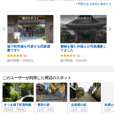
問題のある投稿を連絡する
前のクチコミ
次のクチコミ
城下町杵築を代表する武家屋
着物を着た外国人が写真撮影し
敷です!!
てました
5.0
4.0
旅行時期：2020/11
旅行時期：2021/03
このユーザーが利用した周辺のスポット
きつき城下町資料館
番所の坂
志保屋の坂
飴屋の
美術館・博物館
名所・史跡
名所・史跡
名所・