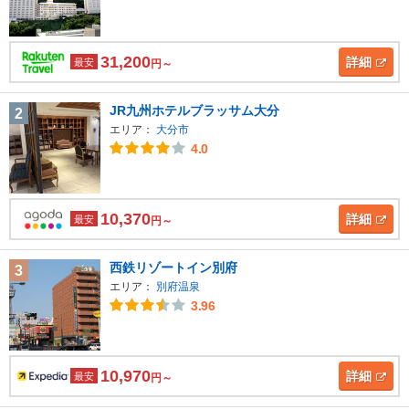
31,200
詳細
最安
円～
JR九州ホテルブラッサム大分
2
エリア：
大分市
4.0
10,370
詳細
最安
円～
西鉄リゾートイン別府
3
エリア：
別府温泉
3.96
10,970
詳細
最安
円～