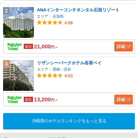
ANAインターコンチネンタル石垣リゾート
2
エリア：
石垣島
4.58
21,000
詳細
最安
円～
リザンシーパークホテル谷茶ベイ
3
エリア：
恩納・読谷
4.53
13,200
詳細
最安
円～
沖縄県のホテルランキングをもっと見る