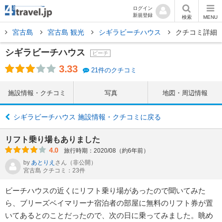
ログイン
新規登録
検索
MENU
宮古島
宮古島 観光
シギラビーチハウス
クチコミ詳細
シギラビーチハウス
ビーチ
3.33
21件のクチコミ
施設情報・クチコミ
写真
地図・周辺情報
シギラビーチハウス 施設情報・クチコミに戻る
リフト乗り場もありました
4.0
旅行時期：2020/08（約6年前）
by
あとりえ
さん
（非公開）
宮古島 クチコミ：23件
ビーチハウスの近くにリフト乗り場があったので聞いてみた
ら、ブリーズベイマリーナ宿泊者の部屋に無料のリフト券が置
いてあるとのことだったので、次の日に乗ってみました。眺め