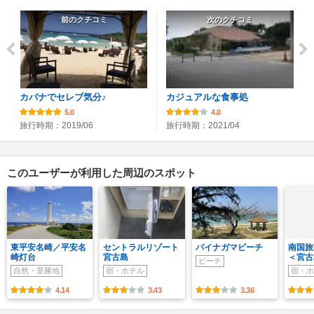
前のクチコミ
次のクチコミ
カバナでセレブ気分♪
カジュアルな食事処
5.0
4.0
旅行時期：2019/06
旅行時期：2021/04
このユーザーが利用した周辺のスポット
東平安名崎／平安名
セントラルリゾート
パイナガマビーチ
南国旅
崎灯台
宮古島
＜宮古
ビーチ
自然・景勝地
宿・ホテル
宿・ホ
4.14
3.43
3.36