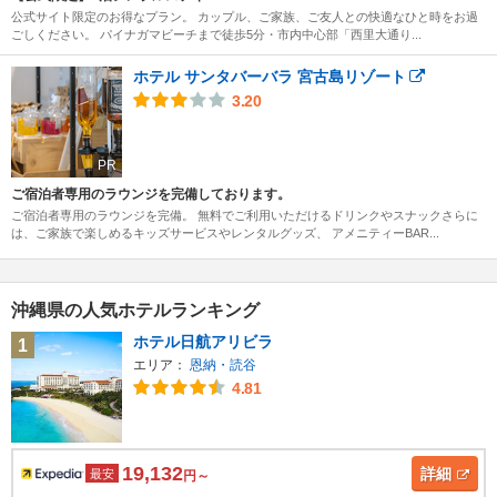
公式サイト限定のお得なプラン。 カップル、ご家族、ご友人との快適なひと時をお過
ごしください。 パイナガマビーチまで徒歩5分・市内中心部「西里大通り...
ホテル サンタバーバラ 宮古島リゾート
3.20
PR
ご宿泊者専用のラウンジを完備しております。
ご宿泊者専用のラウンジを完備。 無料でご利用いただけるドリンクやスナックさらに
は、ご家族で楽しめるキッズサービスやレンタルグッズ、 アメニティーBAR...
沖縄県の人気ホテルランキング
ホテル日航アリビラ
1
エリア：
恩納・読谷
4.81
19,132
詳細
最安
円～