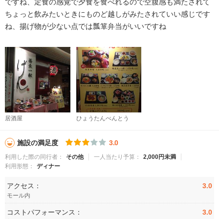
ですね、定食の感覚で夕食を食べれるので空腹感も満たされて
ちょっと飲みたいときにものど越しがみたされていい感じです
ね、揚げ物が少ない点では瓢箪弁当がいいですね
居酒屋
ひょうたんべんとう
施設の満足度
3.0
利用した際の同行者：
その他
一人当たり予算：
2,000円未満
利用形態：
ディナー
アクセス：
3.0
モール内
コストパフォーマンス：
3.0