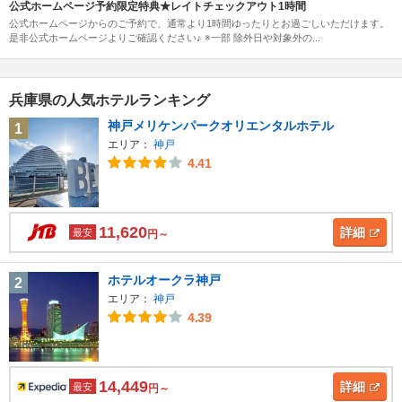
公式ホームページ予約限定特典★レイトチェックアウト1時間
公式ホームページからのご予約で、通常より1時間ゆったりとお過ごしいただけます。
是非公式ホームページよりご確認ください♪ ※一部 除外日や対象外の...
兵庫県の人気ホテルランキング
神戸メリケンパークオリエンタルホテル
1
エリア：
神戸
4.41
11,620
詳細
最安
円～
ホテルオークラ神戸
2
エリア：
神戸
4.39
14,449
詳細
最安
円～