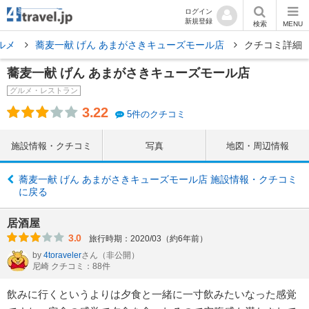
ログイン
新規登録
検索
MENU
ルメ
蕎麦一献 げん あまがさきキューズモール店
クチコミ詳細
蕎麦一献 げん あまがさきキューズモール店
グルメ・レストラン
3.22
5件のクチコミ
施設情報・クチコミ
写真
地図・周辺情報
蕎麦一献 げん あまがさきキューズモール店 施設情報・クチコミ
に戻る
居酒屋
3.0
旅行時期：2020/03（約6年前）
by
4toraveler
さん
（非公開）
尼崎 クチコミ：88件
飲みに行くというよりは夕食と一緒に一寸飲みたいなった感覚