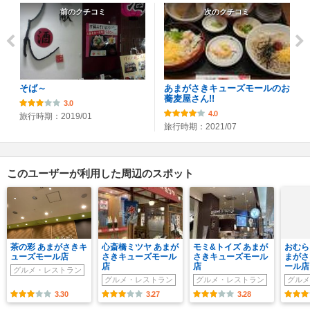
前のクチコミ
次のクチコミ
そば～
あまがさきキューズモールのお
蕎麦屋さん!!
3.0
4.0
旅行時期：2019/01
旅行時期：2021/07
このユーザーが利用した周辺のスポット
茶の彩 あまがさきキ
心斎橋ミツヤ あまが
モミ&トイズ あまが
おむら
ューズモール店
さきキューズモール
さきキューズモール
まがさ
店
店
ール店
グルメ・レストラン
グルメ・レストラン
グルメ・レストラン
グルメ
3.30
3.27
3.28