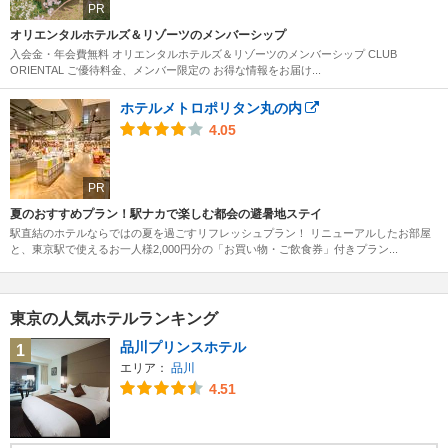
PR
オリエンタルホテルズ＆リゾーツのメンバーシップ
入会金・年会費無料 オリエンタルホテルズ＆リゾーツのメンバーシップ CLUB
ORIENTAL ご優待料金、メンバー限定の お得な情報をお届け...
ホテルメトロポリタン丸の内
4.05
PR
夏のおすすめプラン！駅ナカで楽しむ都会の避暑地ステイ
駅直結のホテルならではの夏を過ごすリフレッシュプラン！ リニューアルしたお部屋
と、東京駅で使えるお一人様2,000円分の「お買い物・ご飲食券」付きプラン...
東京の人気ホテルランキング
品川プリンスホテル
1
エリア：
品川
4.51