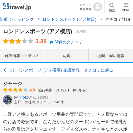
ログイン
新規登録
検索
MENU
徒町 ショッピング
ロンドンスポーツ (アメ横店)
クチコミ詳細
ロンドンスポーツ (アメ横店)
専門店
3.38
62件のクチコミ
施設情報・クチコミ
写真
地図・周辺情報
ロンドンスポーツ (アメ横店) 施設情報・クチコミに戻る
ジャージ
4.0
旅行時期：2019/01（約8年前）
by
hiroko
さん
（男性）
上野・御徒町 クチコミ：246件
上野アメ横にあるスポーツ用品の専門店です。アメ横ならでは
のお店で激安です。なんだかんだのクーポンやセールで値札か
らの割引はアタリマエです。アディダスや、ナイキなどのスポ