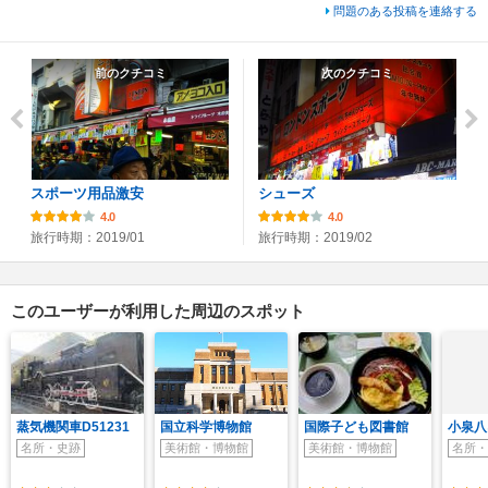
問題のある投稿を連絡する
前のクチコミ
次のクチコミ
スポーツ用品激安
シューズ
4.0
4.0
旅行時期：2019/01
旅行時期：2019/02
このユーザーが利用した周辺のスポット
蒸気機関車D51231
国立科学博物館
国際子ども図書館
小泉八
名所・史跡
美術館・博物館
美術館・博物館
名所・