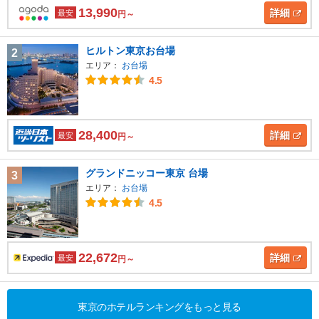
13,990
詳細
最安
円～
ヒルトン東京お台場
2
エリア：
お台場
4.5
28,400
詳細
最安
円～
グランドニッコー東京 台場
3
エリア：
お台場
4.5
22,672
詳細
最安
円～
東京のホテルランキングをもっと見る