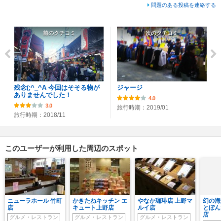
問題のある投稿を連絡する
前のクチコミ
次のクチコミ
残念(;^_^A 今回はそそる物が
ジャージ
ありませんでした！
4.0
3.0
旅行時期：2019/01
旅行時期：2018/11
このユーザーが利用した周辺のスポット
ニューラホール 竹町
かきたねキッチン エ
やなか珈琲店 上野マ
幻の海
店
キュート上野店
ルイ店
とぼん
店
グルメ・レストラン
グルメ・レストラン
グルメ・レストラン