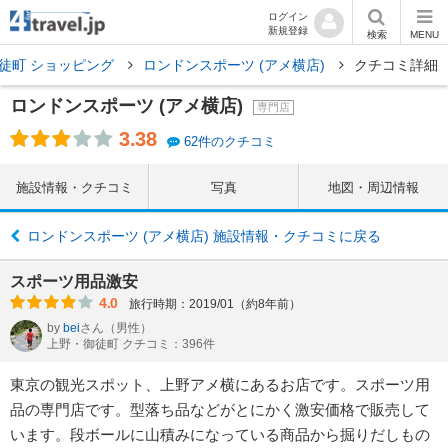
ログイン
新規登録
検索
MENU
徒町 ショッピング
ロンドンスポーツ (アメ横店)
クチコミ詳細
ロンドンスポーツ (アメ横店)
専門店
3.38
62件のクチコミ
施設情報・クチコミ
写真
地図・周辺情報
ロンドンスポーツ (アメ横店) 施設情報・クチコミに戻る
スポーツ用品激安
4.0
旅行時期：2019/01（約8年前）
by
bei
さん
（男性）
上野・御徒町 クチコミ：396件
東京の観光スポット、上野アメ横にあるお店です。スポーツ用
品の専門店です。型落ち品などがとにかく激安価格で販売して
います。段ボールに山積みになっている商品から掘りだしもの