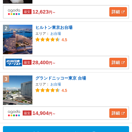
12,623
詳細
最安
円～
ヒルトン東京お台場
2
エリア：
お台場
4.5
28,400
詳細
最安
円～
グランドニッコー東京 台場
3
エリア：
お台場
4.5
14,904
詳細
最安
円～