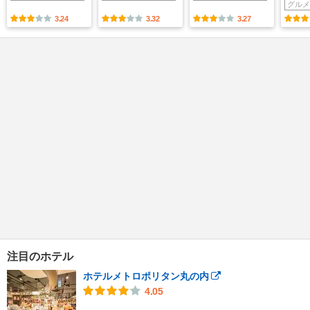
グルメ
3.24
3.32
3.27
注目のホテル
ホテルメトロポリタン丸の内
4.05