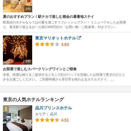
PR
夏のおすすめプラン！駅ナカで楽しむ都会の避暑地ステイ
駅直結のホテルならではの夏を過ごすリフレッシュプラン！ リニューアルしたお部屋
と、東京駅で使えるお一人様2,000円分の「お買い物・ご飲食券」付きプラン...
東京マリオットホテル
3.93
PR
お部屋で楽しむスパークリングワインとご朝食
全室、快適な眠りをご提供するシモンズ社のベッドを完備したお部屋で寛ぎのひとと
きをお過ごしください。 ご到着時後から非日常を味わえるホテルステイ。 ...
東京の人気ホテルランキング
品川プリンスホテル
1
エリア：
品川
4.51