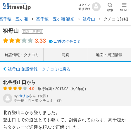
ログイン
新規登録
検索
MENU
高千穂・五ヶ瀬
高千穂・五ヶ瀬 観光
祖母山
クチコミ詳細
祖母山
自然・景勝地
3.33
17件のクチコミ
施設情報・クチコミ
写真
地図・周辺情報
祖母山 施設情報・クチコミに戻る
北谷登山口から
4.0
旅行時期：2017/08（約9年前）
by
ゆりあ
さん
（女性）
高千穂・五ヶ瀬 クチコミ：8件
北谷登山口から登りました。
登山口までの道はとても狭くて、舗装されておらず、高千穂か
らタクシーで送迎を頼んで正解でした。