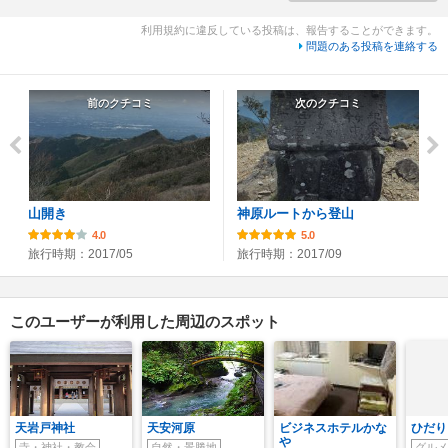
利用規約に違反している投稿は、報告することができます。
問題のある投稿を連絡する
前のクチコミ
次のクチコミ
山開き
神原ルートから登山
4.0
5.0
旅行時期：2017/05
旅行時期：2017/09
このユーザーが利用した周辺のスポット
天岩戸神社
天安河原
ビジネスホテルかな
ひだり
や
寺・神社・教会
自然・景勝地
グルメ