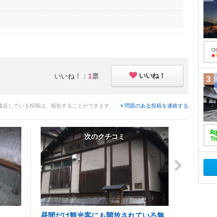
いいね！
いいね！：
1
票
3
違反している投稿は、報告することができます。
問題のある投稿を連絡する
次のクチコミ
昼間だけ観光客にも開放されている無