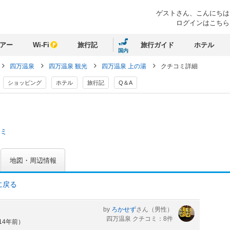
ゲストさん、
こんにちは
ログインはこちら
アー
Wi-Fi
旅行記
旅行ガイド
ホテル
国内
四万温泉
四万温泉 観光
四万温泉 上の湯
クチコミ詳細
ショッピング
ホテル
旅行記
Q＆A
コミ
地図・周辺情報
に戻る
by
ろかせず
さん
（男性）
四万温泉 クチコミ：8件
14年前）