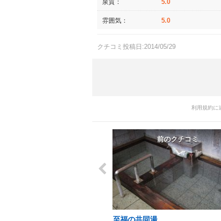
泉質：
5.0
雰囲気：
5.0
クチコミ投稿日:2014/05/29
利用規約に
前のクチコミ
至福の共同湯