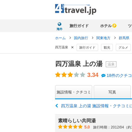
旅行ガイド
ホテル
ツ
海外
ホーム
国内旅行
関東地方
群馬県
×
四万温泉
旅行ガイド
観光
グルメ
四万温泉 上の湯
温泉
3.34
18件のクチ
施設情報・クチコミ
写真
四万温泉 上の湯 施設情報・クチコミ
素晴らしい共同湯
5.0
旅行時期：2012/04（約