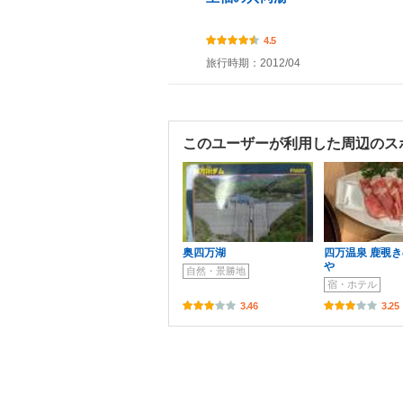
4.5
旅行時期：2012/04
このユーザーが利用した周辺のス
奥四万湖
四万温泉 鹿覗
や
自然・景勝地
宿・ホテル
3.46
3.25