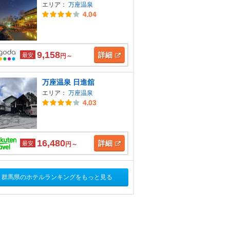
エリア：
万座温泉
4.04
9,158
詳細
最安
円～
万座温泉 日進舘
エリア：
万座温泉
4.03
16,480
詳細
最安
円～
群馬県のホテルランキングをもっと見る