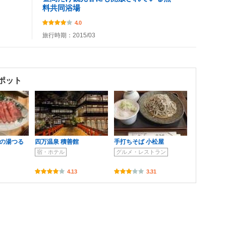
料共同浴場
4.0
旅行時期：2015/03
ポット
きの湯つる
四万温泉 積善館
手打ちそば 小松屋
宿・ホテル
グルメ・レストラン
4.13
3.31