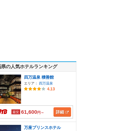
馬県の人気ホテルランキング
四万温泉 積善館
エリア：
四万温泉
4.13
61,600
詳細
最安
円～
万座プリンスホテル