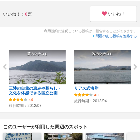
いいね！
いいね！：
0
票
利用規約に違反している投稿は、報告することができます。
問題のある投稿を連絡する
前のクチコミ
次のクチコミ
三陸の自然の恵みや暮らし・
リアス式海岸
文化を体感できる国立公園
4.0
4.0
旅行時期：2013/04
旅行時期：2012/07
このユーザーが利用した周辺のスポット