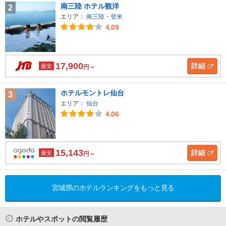
南三陸 ホテル観洋
2
エリア：
南三陸・登米
4.09
17,900
詳細
最安
円～
ホテルモントレ仙台
3
エリア：
仙台
4.06
15,143
詳細
最安
円～
宮城県のホテルランキングをもっと見る
ホテルやスポットの閲覧履歴