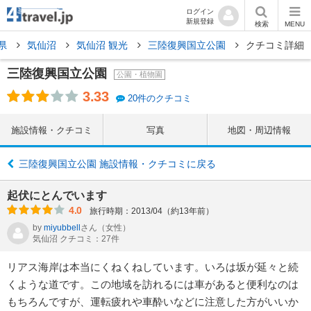
ログイン
新規登録
検索
MENU
県
気仙沼
気仙沼 観光
三陸復興国立公園
クチコミ詳細
三陸復興国立公園
公園・植物園
3.33
20件のクチコミ
施設情報・クチコミ
写真
地図・周辺情報
三陸復興国立公園 施設情報・クチコミに戻る
起伏にとんでいます
4.0
旅行時期：2013/04（約13年前）
by
miyubbell
さん
（女性）
気仙沼 クチコミ：27件
リアス海岸は本当にくねくねしています。いろは坂が延々と続
くような道です。この地域を訪れるには車があると便利なのは
もちろんですが、運転疲れや車酔いなどに注意した方がいいか