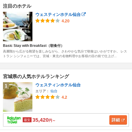
注目のホテル
ウェスティンホテル仙台
4.20
PR
Basic Stay with Breakfast（朝食付）
高層階から広がる眺望を楽しみながら、さわやかな気分で朝食はいかがですか。 レス
トラン シンフォニーでは、宮城・東北の名物料理やお客様の目の前で仕上げ...
宮城県の人気ホテルランキング
ウェスティンホテル仙台
1
エリア：
仙台
4.2
35,420
詳細
最安
円～