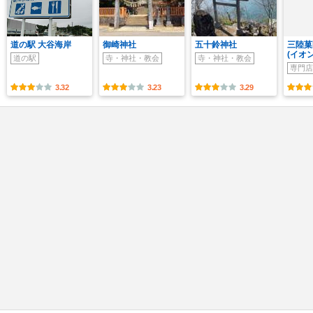
道の駅 大谷海岸
御崎神社
五十鈴神社
三陸菓
(イオ
道の駅
寺・神社・教会
寺・神社・教会
専門店
3.32
3.23
3.29