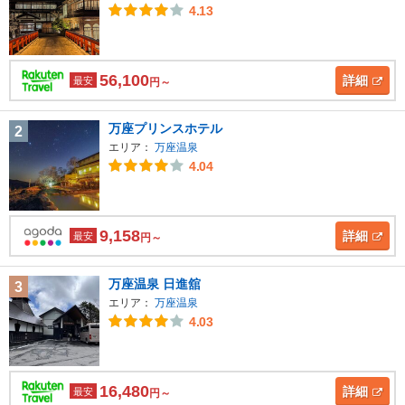
4.13
56,100
詳細
最安
円～
万座プリンスホテル
2
エリア：
万座温泉
4.04
9,158
詳細
最安
円～
万座温泉 日進舘
3
エリア：
万座温泉
4.03
16,480
詳細
最安
円～