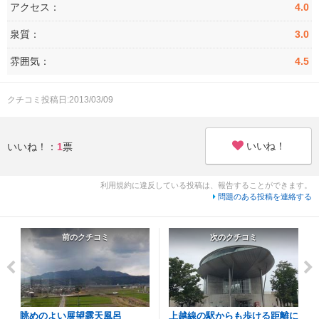
アクセス：
4.0
泉質：
3.0
雰囲気：
4.5
クチコミ投稿日:2013/03/09
いいね！
いいね！：
1
票
利用規約に違反している投稿は、報告することができます。
問題のある投稿を連絡する
前のクチコミ
次のクチコミ
眺めのよい展望露天風呂
上越線の駅からも歩ける距離に