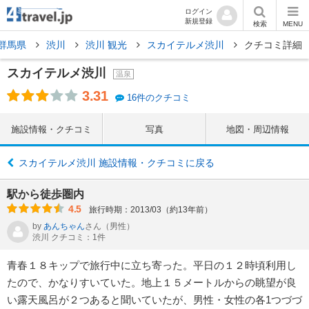
ログイン
新規登録
検索
MENU
群馬県
渋川
渋川 観光
スカイテルメ渋川
クチコミ詳細
スカイテルメ渋川
温泉
3.31
16件のクチコミ
施設情報・クチコミ
写真
地図・周辺情報
スカイテルメ渋川 施設情報・クチコミに戻る
駅から徒歩圏内
4.5
旅行時期：2013/03（約13年前）
by
あんちゃん
さん
（男性）
渋川 クチコミ：1件
青春１８キップで旅行中に立ち寄った。平日の１２時頃利用し
たので、かなりすいていた。地上１５メートルからの眺望が良
い露天風呂が２つあると聞いていたが、男性・女性の各1つづづ