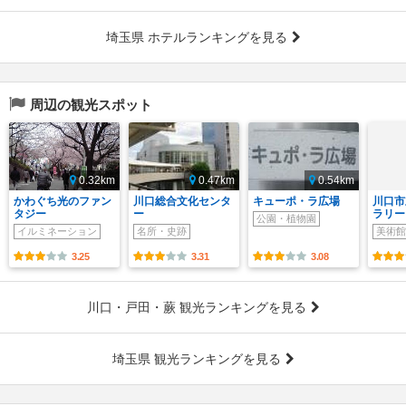
埼玉県 ホテルランキングを見る
周辺の観光スポット
0.32km
0.47km
0.54km
かわぐち光のファン
川口総合文化センタ
キューポ・ラ広場
川口市
タジー
ー
ラリー
公園・植物園
イルミネーション
名所・史跡
美術館
3.25
3.31
3.08
川口・戸田・蕨 観光ランキングを見る
埼玉県 観光ランキングを見る