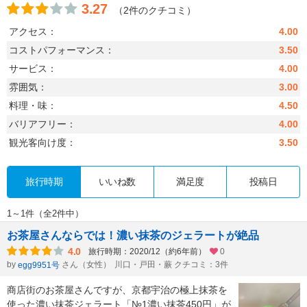
3.27
（2件のクチコミ）
アクセス：
4.00
コストパフォーマンス：
3.50
サービス：
4.00
雰囲気：
3.00
料理・味：
4.50
バリアフリー：
4.00
観光客向け度：
3.50
旅行時期
いいね数
満足度
投稿日
1～1件（全2件中）
お茶屋さんならでは！濃い抹茶のジェラートが絶品
4.0
旅行時期：2020/12（約6年前）
0
by
さん（女性）
川口・戸田・蕨 クチコミ：3件
egg9951号
商店街のお茶屋さんですが、京都宇治の極上抹茶を
使った濃い抹茶ジェラート「№1濃い抹茶450円」が