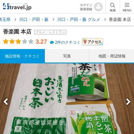
ログイン
新規登録
検索
MENU
埼玉県
川口・戸田・蕨
川口・戸田・蕨 グルメ
香楽園 本店
香楽園 本店
グルメ・レストラン
3.27
アクセス
2件のクチコミ
施設情報・クチコミ
写真
地図・周辺情報