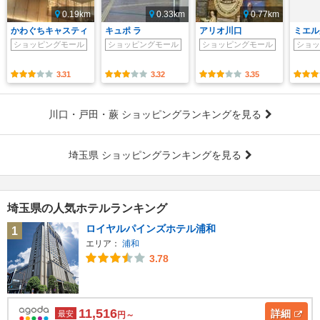
0.19km
0.33km
0.77km
かわぐちキャスティ
キュポ ラ
アリオ川口
ミエル
ショッピングモール
ショッピングモール
ショッピングモール
ショッ
3.31
3.32
3.35
川口・戸田・蕨 ショッピングランキングを見る
埼玉県 ショッピングランキングを見る
埼玉県の人気ホテルランキング
ロイヤルパインズホテル浦和
1
エリア：
浦和
3.78
11,516
詳細
最安
円～