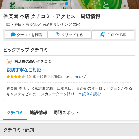
香楽園 本店 クチコミ・アクセス・周辺情報
川口・戸田・蕨 グルメ 満足度ランキング 33位
計画
を作成
クチコミ
を投稿
クリップ
する
ピックアップ クチコミ
満足度の高いクチコミ
親切丁寧なご対応
旅行時期 2026/05
by
さん
kama
4.0
香楽園 本店 ＪＲ京浜東北線川口駅東口。 目の前のオーロラビジョンがある
キャスティビルの エスカレーターを降り
...
続きを読む
クチコミ
施設情報
周辺スポット
クチコミ・評判