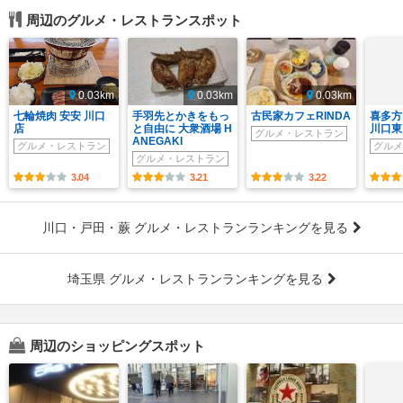
周辺のグルメ・レストランスポット
0.03km
0.03km
0.03km
七輪焼肉 安安 川口
手羽先とかきをもっ
古民家カフェRINDA
喜多方
店
と自由に 大衆酒場 H
川口東
グルメ・レストラン
ANEGAKI
グルメ・レストラン
グルメ
グルメ・レストラン
3.04
3.21
3.22
川口・戸田・蕨 グルメ・レストランランキングを見る
埼玉県 グルメ・レストランランキングを見る
周辺のショッピングスポット