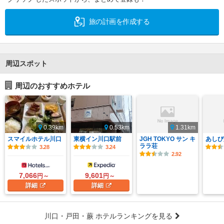
旅の計画を作成する
周辺スポット
周辺のおすすめホテル
0.39km
0.53km
1.31km
スマイルホテル川口
東横イン川口駅前
JGH TOKYO サン キ
あしび
ララ荘
3.28
3.24
2.92
7,066
9,601
円～
円～
詳細
詳細
川口・戸田・蕨 ホテルランキングを見る