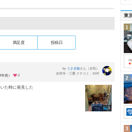
東
1
満足度
投稿日
by
さん（女性）
うさぎ姫
吉祥寺・三鷹 クチコミ：42件
約4年前）
0
2
ていた時に発見した
3
3