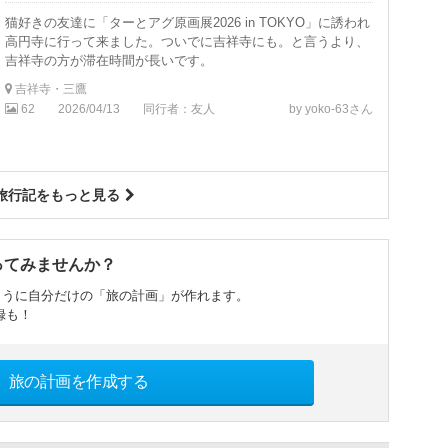
猫好きの友達に「ターとアグ原画展2026 in TOKYO」に誘われ
高円寺に行って来ました。ついでに吉祥寺にも。と言うより、
吉祥寺の方が滞在時間が長いです。
吉祥寺・三鷹
62
2026/04/13
同行者：友人
by yoko-63さん
旅行記をもっと見る
ってみませんか？
ように自分だけの「旅の計画」が作れます。
録も！
旅の計画を作成する