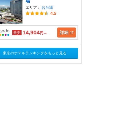
場
エリア：
お台場
4.5
14,904
詳細
最安
円～
東京のホテルランキングをもっと見る