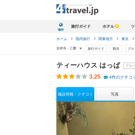
旅行ガイド
ホテル
ツ
海外
ホーム
国内旅行
関東地方
東京
×
吉祥寺・三鷹
旅行ガイド
観光
グル
ティーハウス はっぱ
グル
3.25
4件のクチコ
施設情報・クチコミ
写真