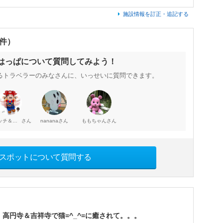
施設情報を訂正・追記する
0件）
 はっぱについて質問してみよう！
るトラベラーのみなさんに、いっせいに質問できます。
さん
さん
さん
ヒサッチ＆クニ
nanana
ももちゃん
スポットについて質問する
高円寺＆吉祥寺で猫=^_^=に癒されて。。。