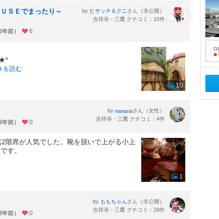
ＯＵＳＥでまったり～
by
さん（非公開）
ヒサッチ＆クニ
吉祥寺・三鷹 クチコミ：10件
約6年前）
6
★*
きを読む
10
by
さん（女性）
nanana
吉祥寺・三鷹 クチコミ：4件
約8年前）
0
然2階席が人気でした。靴を脱いで上がる小上
めです。
1
by
さん（非公開）
ももちゃん
吉祥寺・三鷹 クチコミ：29件
約8年前）
0