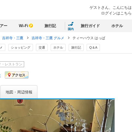
ゲストさん、
こんにちは
ログインはこちら
アー
Wi-Fi
旅行記
旅行ガイド
ホテル
国内
吉祥寺・三鷹
吉祥寺・三鷹 グルメ
ティーハウス はっぱ
メ
ショッピング
交通
ホテル
旅行記
Q＆A
メ・レストラン
ミ
アクセス
地図・周辺情報