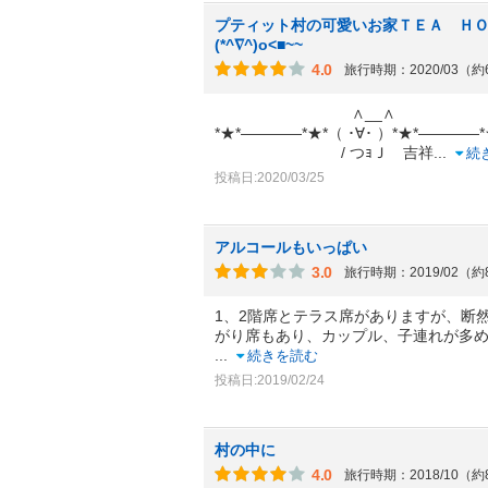
プティット村の可愛いお家ＴＥＡ Ｈ
(*^∇^)o<■~~
4.0
旅行時期：2020/03（
∧__∧
*★*――――*★*（ ･∀･ ）*★*――――*
/ つｮＪ 吉祥
...
続
投稿日:2020/03/25
アルコールもいっぱい
3.0
旅行時期：2019/02（
1、2階席とテラス席がありますが、断
がり席もあり、カップル、子連れが多
...
続きを読む
投稿日:2019/02/24
村の中に
4.0
旅行時期：2018/10（