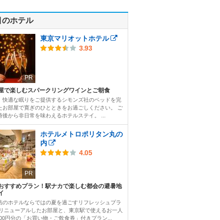
目のホテル
東京マリオットホテル
3.93
PR
屋で楽しむスパークリングワインとご朝食
、快適な眠りをご提供するシモンズ社のベッドを完
たお部屋で寛ぎのひとときをお過ごしください。 ご
時後から非日常を味わえるホテルステイ。 ...
ホテルメトロポリタン丸の
内
4.05
PR
おすすめプラン！駅ナカで楽しむ都会の避暑地
イ
結のホテルならではの夏を過ごすリフレッシュプラ
 リニューアルしたお部屋と、東京駅で使えるお一人
000円分の「お買い物・ご飲食券」付きプラン...