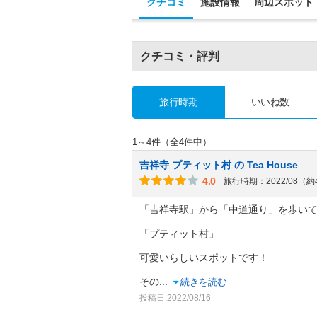
クチコミ
施設情報
周辺スポット
クチコミ・評判
旅行時期
いいね数
1～4件（全4件中）
吉祥寺 プティット村 の Tea House
4.0
旅行時期：2022/08（
「吉祥寺駅」から「中道通り」を歩い
「プティット村」
可愛いらしいスポットです！
その
...
続きを読む
投稿日:2022/08/16