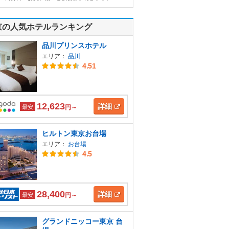
京の人気ホテルランキング
品川プリンスホテル
エリア：
品川
4.51
12,623
詳細
最安
円～
ヒルトン東京お台場
エリア：
お台場
4.5
28,400
詳細
最安
円～
グランドニッコー東京 台