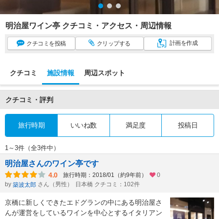
明治屋ワイン亭 クチコミ・アクセス・周辺情報
計画
を作成
クチコミ
を投稿
クリップ
する
クチコミ
施設情報
周辺スポット
クチコミ・評判
旅行時期
いいね数
満足度
投稿日
1～3件（全3件中）
明治屋さんのワイン亭です
4.0
旅行時期：2018/01（約9年前）
0
by
さん（男性）
日本橋 クチコミ：102件
築波太郎
京橋に新しくできたエドグランの中にある明治屋さ
んが運営をしているワインを中心とするイタリアン