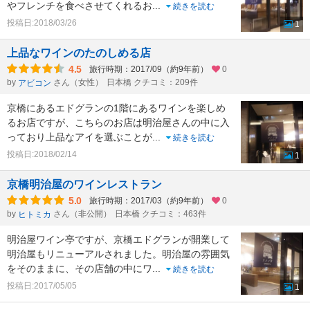
やフレンチを食べさせてくれるお
...
続きを読む
投稿日:2018/03/26
1
上品なワインのたのしめる店
4.5
旅行時期：2017/09（約9年前）
0
by
さん（女性）
日本橋 クチコミ：209件
アビコン
京橋にあるエドグランの1階にあるワインを楽しめ
るお店ですが、こちらのお店は明治屋さんの中に入
っており上品なアイを選ぶことが
...
続きを読む
投稿日:2018/02/14
1
京橋明治屋のワインレストラン
5.0
旅行時期：2017/03（約9年前）
0
by
さん（非公開）
日本橋 クチコミ：463件
ヒトミカ
明治屋ワイン亭ですが、京橋エドグランが開業して
明治屋もリニューアルされました。明治屋の雰囲気
をそのままに、その店舗の中にワ
...
続きを読む
投稿日:2017/05/05
1