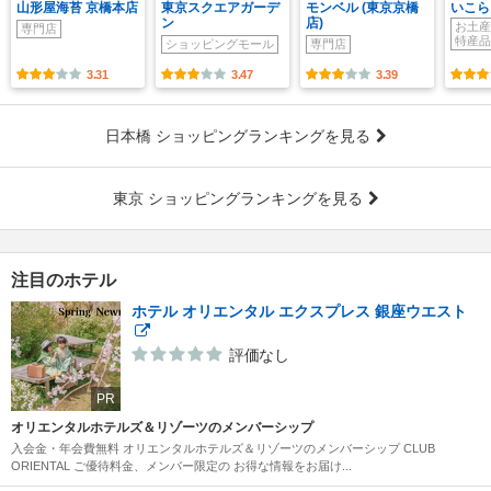
山形屋海苔 京橋本店
東京スクエアガーデ
モンベル (東京京橋
いこら
ン
店)
お土産
専門店
特産品
ショッピングモール
専門店
3.31
3.47
3.39
日本橋 ショッピングランキングを見る
東京 ショッピングランキングを見る
注目のホテル
ホテル オリエンタル エクスプレス 銀座ウエスト
評価なし
PR
オリエンタルホテルズ＆リゾーツのメンバーシップ
入会金・年会費無料 オリエンタルホテルズ＆リゾーツのメンバーシップ CLUB
ORIENTAL ご優待料金、メンバー限定の お得な情報をお届け...