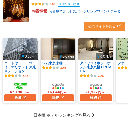
スポンサー提供
3.93
お得情報
お部屋で楽しむスパークリングワインとご朝食
公式サイトを見る
0.05km
0.07km
0.07km
コートヤード・バ
レム東京京橋
ダイワロイネットホ
ファー
イ・マリオット 東京
テル東京京橋 PREM
3.30
ステーション
IER
3.43
3.28
47,190
16,644
21,522
円～
円～
円～
詳細
詳細
詳細
日本橋 ホテルランキングを見る