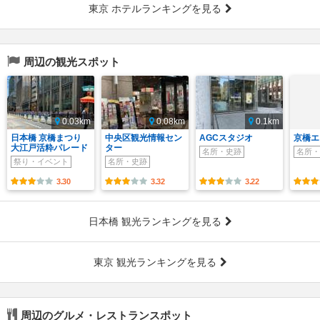
東京 ホテルランキングを見る
周辺の観光スポット
0.03km
0.08km
0.1km
日本橋 京橋まつり
中央区観光情報セン
AGCスタジオ
京橋エ
大江戸活粋パレード
ター
名所・史跡
名所・
祭り・イベント
名所・史跡
3.30
3.32
3.22
日本橋 観光ランキングを見る
東京 観光ランキングを見る
周辺のグルメ・レストランスポット