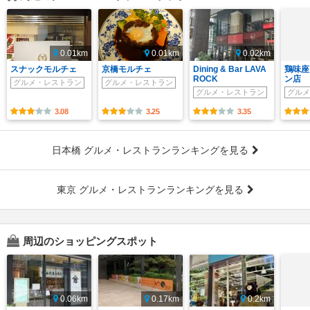
0.01km
0.01km
0.02km
スナックモルチェ
京橋モルチェ
Dining & Bar LAVA
鶏味座
ROCK
ン店
グルメ・レストラン
グルメ・レストラン
グルメ・レストラン
グルメ
3.08
3.25
3.35
日本橋 グルメ・レストランランキングを見る
東京 グルメ・レストランランキングを見る
周辺のショッピングスポット
0.06km
0.17km
0.2km