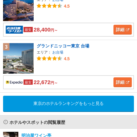
4.5
28,400
詳細
最安
円～
グランドニッコー東京 台場
3
エリア：
お台場
4.5
22,672
詳細
最安
円～
東京のホテルランキングをもっと見る
ホテルやスポットの閲覧履歴
明治屋ワイン亭