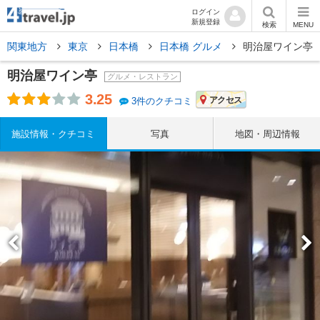
ログイン
新規登録
検索
MENU
関東地方
東京
日本橋
日本橋 グルメ
明治屋ワイン亭
明治屋ワイン亭
グルメ・レストラン
3.25
アクセス
3件のクチコミ
施設情報・クチコミ
写真
地図・周辺情報