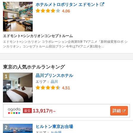
ホテルメトロポリタン エドモント
4.06
PR
エドモント×シンカリオンコンセプトルーム
エドモント×シンカリオン コラボレーション企画第5弾 TVアニメ『新幹線変形ロボ シ
ンカリオン』コンセプトルーム宿泊プラン 今年はTVアニメ第1期を...
東京の人気ホテルランキング
品川プリンスホテル
1
エリア：
品川
4.51
13,917
詳細
最安
円～
ヒルトン東京お台場
2
エリア：
お台場