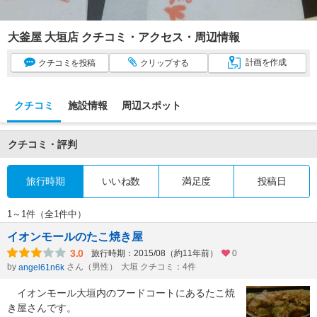
大釜屋 大垣店 クチコミ・アクセス・周辺情報
計画
を作成
クチコミ
を投稿
クリップ
する
クチコミ
施設情報
周辺スポット
クチコミ・評判
旅行時期
いいね数
満足度
投稿日
1～1件（全1件中）
イオンモールのたこ焼き屋
3.0
旅行時期：2015/08（約11年前）
0
by
さん（男性）
大垣 クチコミ：4件
angel61n6k
イオンモール大垣内のフードコートにあるたこ焼
き屋さんです。