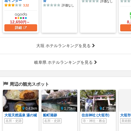
垣インター
音
評価なし
3.32
評価なし
12,650
8
円～
詳細
大垣 ホテルランキングを見る
岐阜県 ホテルランキングを見る
周辺の観光スポット
0.43km
1.75km
1.75km
大垣天然温泉 湯の城
船町港跡
住吉神社 (大垣市)
大垣市
名所・史跡
名所・史跡
寺・神社・教会
美術館