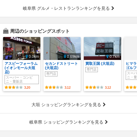
岐阜県 グルメ・レストランランキングを見る
周辺のショッピングスポット
0.0km
0.69km
0.7km
アスビーフォーラム
セカンドストリート
買取王国 (大垣店)
ヒマラ
(イオンモール大垣
(大垣店)
ゴルフ 
専門店
店)
スーパ
専門店
ニ・量
スーパー・コンビ
ニ・量販店
3.20
3.12
3.12
大垣 ショッピングランキングを見る
岐阜県 ショッピングランキングを見る