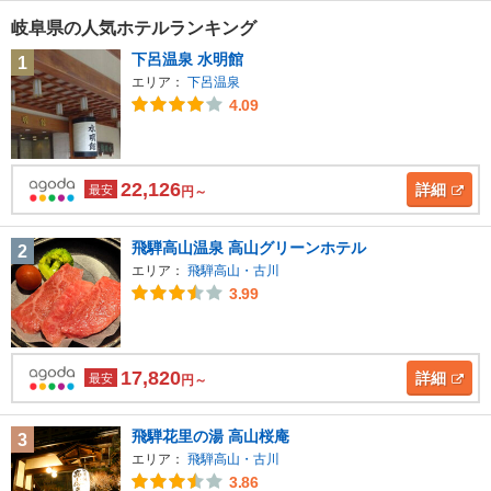
岐阜県の人気ホテルランキング
下呂温泉 水明館
1
エリア：
下呂温泉
4.09
22,126
詳細
最安
円～
飛騨高山温泉 高山グリーンホテル
2
エリア：
飛騨高山・古川
3.99
17,820
詳細
最安
円～
飛騨花里の湯 高山桜庵
3
エリア：
飛騨高山・古川
3.86