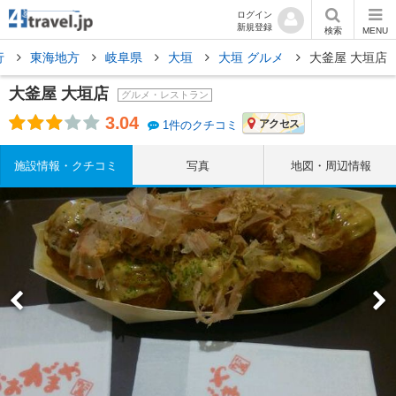
ログイン
新規登録
検索
MENU
行
東海地方
岐阜県
大垣
大垣 グルメ
大釜屋 大垣店
大釜屋 大垣店
グルメ・レストラン
3.04
アクセス
1件のクチコミ
施設情報・クチコミ
写真
地図・周辺情報