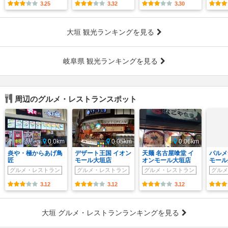
3.25
3.32
3.30
大垣 観光ランキングを見る
岐阜県 観光ランキングを見る
周辺のグルメ・レストランスポット
0.0km
0.05km
0.06km
炎や・極からあげ鳥
デザート王国 イオン
天麺 名古屋喰堂 イ
パルメ
匠
モール大垣店
オンモール大垣店
モール
グルメ・レストラン
グルメ・レストラン
グルメ・レストラン
グルメ
3.12
3.12
3.12
大垣 グルメ・レストランランキングを見る