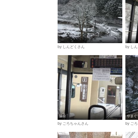
by しんどくさん
by し
協会
やまぐ
by ごろちゃんさん
by ご