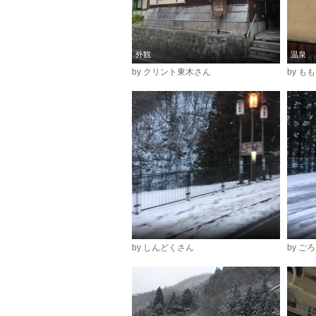
外観
温泉
by クリント東木さん
by も
by しんどくさん
by ご