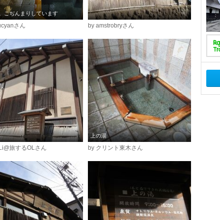
。こぢんまりしています
gucyanさん
by amstrobryさん
上の湯
i☆Li@旅するOLさん
by クリント東木さん