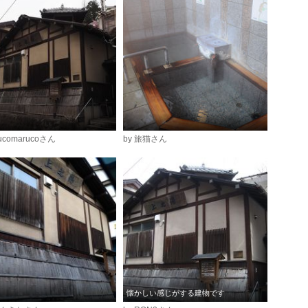
rucomarucoさん
by 旅猫さん
懐かしい感じがする建物です