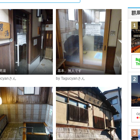
群
1
男湯
基本、無人です
gucyanさん
by Tagucyanさん
2
3