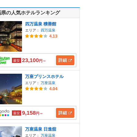
馬県の人気ホテルランキング
四万温泉 積善館
エリア：
四万温泉
4.13
23,100
詳細
最安
円～
万座プリンスホテル
エリア：
万座温泉
4.04
9,158
詳細
最安
円～
万座温泉 日進舘
エリア：
万座温泉