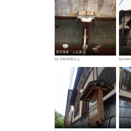
四万温泉「上之湯」
by 1MickOKさん
by ma