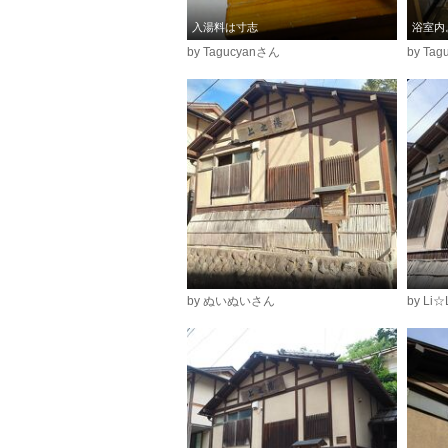
入湯料は寸志
浴室内
by Tagucyanさん
by Ta
by ぬいぬいさん
by L