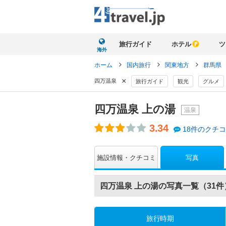
旅行ガイド
ホテル
ツ
海外
ホーム
国内旅行
関東地方
群馬県
×
四万温泉
旅行ガイド
観光
グルメ
四万温泉 上の湯
温泉
3.34
18件のクチ
写真
施設情報・クチコミ
四万温泉 上の湯の写真一覧（31件
旅行時期