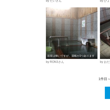
by たいさん
by ぴ
浴室は狭いですが、湯船が2つあります
by RON3さん
by お
1件目