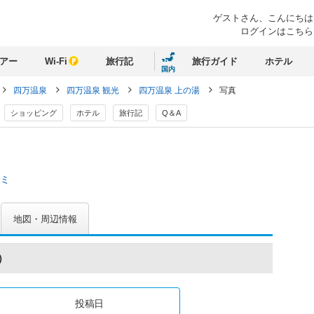
ゲストさん、
こんにちは
ログインはこちら
アー
Wi-Fi
旅行記
旅行ガイド
ホテル
国内
四万温泉
四万温泉 観光
四万温泉 上の湯
写真
ショッピング
ホテル
旅行記
Q＆A
コミ
地図・周辺情報
）
投稿日