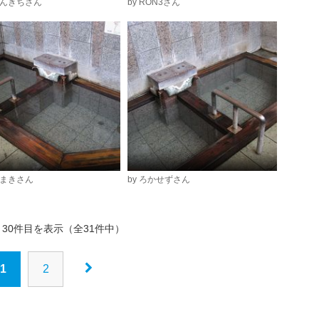
ょんきちさん
by RON3さん
だまきさん
by ろかせずさん
～30件目を表示（全31件中）
1
2