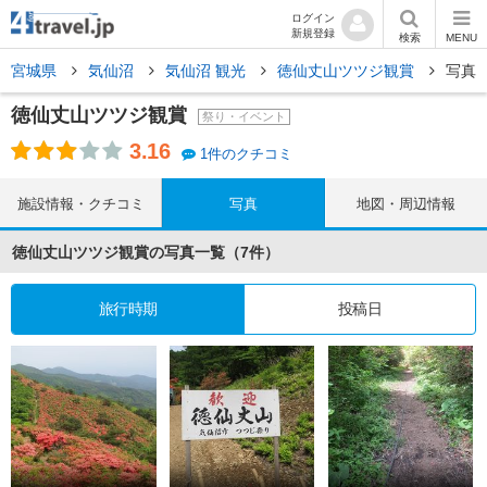
ログイン
新規登録
検索
MENU
宮城県
気仙沼
気仙沼 観光
徳仙丈山ツツジ観賞
写真
徳仙丈山ツツジ観賞
祭り・イベント
3.16
1件のクチコミ
施設情報・クチコミ
写真
地図・周辺情報
徳仙丈山ツツジ観賞の写真一覧（7件）
旅行時期
投稿日