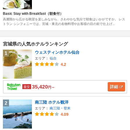
PR
Basic Stay with Breakfast（朝食付）
高層階から広がる眺望を楽しみながら、さわやかな気分で朝食はいかがですか。 レス
トラン シンフォニーでは、宮城・東北の名物料理やお客様の目の前で仕上げ...
宮城県の人気ホテルランキング
ウェスティンホテル仙台
1
エリア：
仙台
4.2
35,420
詳細
最安
円～
南三陸 ホテル観洋
2
エリア：
南三陸・登米
4.09