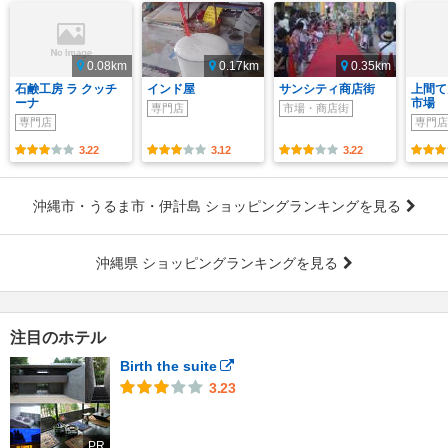
0.08km
0.17km
0.35km
石鹸工房 ラ クッチ
インド屋
サンシティ商店街
上間て
ーナ
市場
専門店
市場・商店街
専門店
専門店
3.22
3.12
3.22
沖縄市・うるま市・伊計島 ショッピングランキングを見る
沖縄県 ショッピングランキングを見る
注目のホテル
Birth the suite
3.23
PR