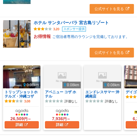
公式サイトを見る
ホテル サンタバーバラ 宮古島リゾート
スポンサー提供
3.20
お得情報
ご宿泊者専用のラウンジを完備しております。
公式サイトを見る
0.08km
0.08km
0.08km
トリップショットホ
アベニュー コザ ホ
エンドレスサマー 沖
デイゴ
テルズ・沖縄コザ
テル
縄南店
3.08
評価なし
評価なし
26,509
7,936
6
円～
円～
詳細
詳細