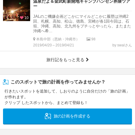
温泉だよ＆金武町新開地キャンプハンセン界隈ツア
ー
JALのご機嫌企画どこかにマイルどこかに履歴は沖縄2
10
回、札幌、高知、松山、徳島、宮崎が各1回今回は、石
垣、沖縄、高知、北九州をプチっとやったら、またまた
沖縄へ希...
本島中部（恩納・沖縄市）
98
2019/04/20～2019/04/21
by swalさん
旅行記をもっと見る
このスポットで旅の計画を作ってみませんか？
行きたいスポットを追加して、しおりのように自分だけの「旅の計画」
が作れます。
クリップ したスポットから、まとめて登録も！
旅の計画を作成する