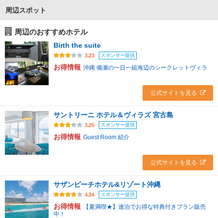
周辺スポット
周辺のおすすめホテル
Birth the suite
スポンサー提供
3.23
お得情報
沖縄 備瀬の一日一組海辺のシークレットヴィラ
公式サイトを見る
サントリーニ ホテル＆ヴィラズ 宮古島
スポンサー提供
3.25
お得情報
Guest Room 紹介
公式サイトを見る
サザンビーチホテル&リゾート沖縄
スポンサー提供
4.34
お得情報
【夏満喫★】連泊でお得な特典付きプラン販売
中！