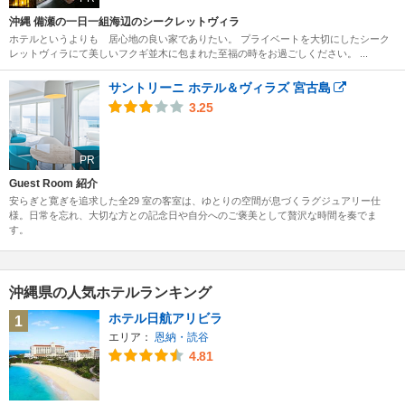
沖縄 備瀬の一日一組海辺のシークレットヴィラ
ホテルというよりも 居心地の良い家でありたい。 プライベートを大切にしたシーク
レットヴィラにて美しいフクギ並木に包まれた至福の時をお過ごしください。 ...
サントリーニ ホテル＆ヴィラズ 宮古島
3.25
PR
Guest Room 紹介
安らぎと寛ぎを追求した全29 室の客室は、ゆとりの空間が息づくラグジュアリー仕
様。日常を忘れ、大切な方との記念日や自分へのご褒美として贅沢な時間を奏でま
す。
沖縄県の人気ホテルランキング
ホテル日航アリビラ
1
エリア：
恩納・読谷
4.81