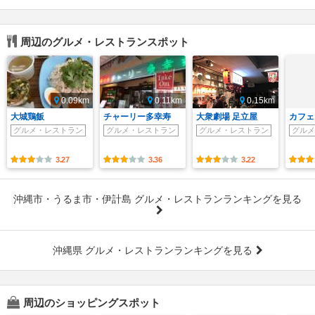
周辺のグルメ・レストランスポット
0.09km
0.11km
0.15km
大城鶏飯
チャーリー多幸寿
大衆劇場 足立屋
カフェ
グルメ・レストラン
グルメ・レストラン
グルメ・レストラン
グルメ
3.27
3.36
3.22
沖縄市・うるま市・伊計島 グルメ・レストランランキングを見る
沖縄県 グルメ・レストランランキングを見る
周辺のショッピングスポット