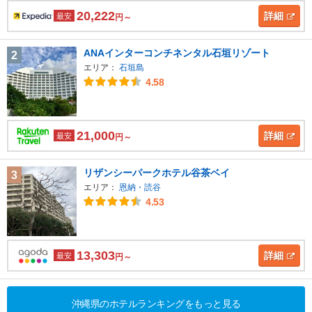
20,222
詳細
最安
円～
ANAインターコンチネンタル石垣リゾート
2
エリア：
石垣島
4.58
21,000
詳細
最安
円～
リザンシーパークホテル谷茶ベイ
3
エリア：
恩納・読谷
4.53
13,303
詳細
最安
円～
沖縄県のホテルランキングをもっと見る