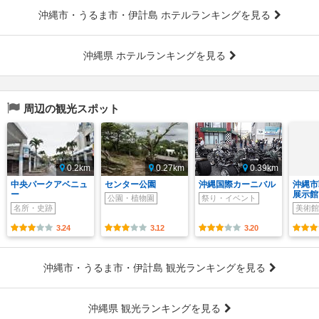
沖縄市・うるま市・伊計島 ホテルランキングを見る
沖縄県 ホテルランキングを見る
周辺の観光スポット
0.2km
0.27km
0.39km
中央パークアベニュ
センター公園
沖縄国際カーニバル
沖縄市
ー
展示館
公園・植物園
祭り・イベント
名所・史跡
美術館
3.24
3.12
3.20
沖縄市・うるま市・伊計島 観光ランキングを見る
沖縄県 観光ランキングを見る