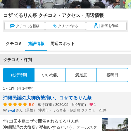
コザ てるりん祭 クチコミ・アクセス・周辺情報
計画
を作成
クチコミ
を投稿
クリップ
する
クチコミ
施設情報
周辺スポット
クチコミ・評判
旅行時期
いいね数
満足度
投稿日
1～1件（全1件中）
沖縄民謡の大御所勢揃い、コザてるりん祭
5.0
旅行時期：2020/05（約6年前）
1
by
さん（男性）
沖縄市・うるま市・伊計島 クチコミ：21件
swal
年に1回本島コザで開催されるてるりん祭
沖縄民謡の大御所が勢揃いするという、オールスタ