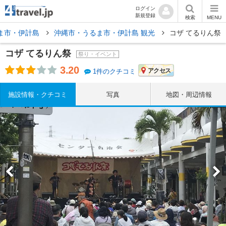
ログイン
新規登録
検索
MENU
ま市・伊計島
沖縄市・うるま市・伊計島 観光
コザ てるりん祭
コザ てるりん祭
祭り・イベント
3.20
アクセス
1件のクチコミ
施設情報・クチコミ
写真
地図・周辺情報