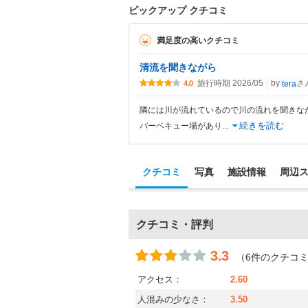
ピックアップ クチコミ
満足度の高いクチコミ
清流を聞きながら
旅行時期 2026/05
by
さ
tera
4.0
隣には川が流れているので川の流れを聞きな
続きを読む
バーベキュー場があり
...
クチコミ
写真
施設情報
周辺
クチコミ・評判
3.3
（6件のクチコ
アクセス：
2.60
人混みの少なさ：
3.50