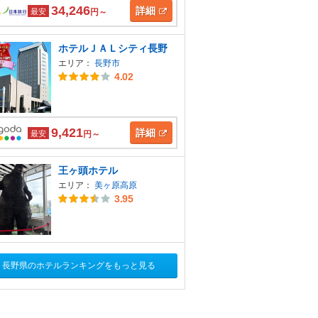
34,246
詳細
最安
円～
ホテルＪＡＬシティ長野
エリア：
長野市
4.02
9,421
詳細
最安
円～
王ヶ頭ホテル
エリア：
美ヶ原高原
3.95
長野県のホテルランキングをもっと見る