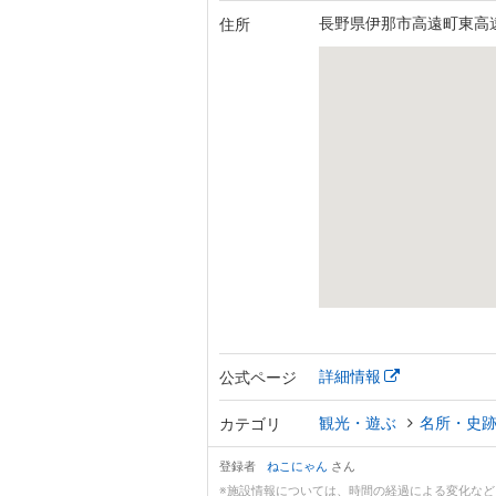
長野県伊那市高遠町東高遠
住所
詳細情報
公式ページ
観光・遊ぶ
名所・史
カテゴリ
登録者
ねこにゃん
さん
※施設情報については、時間の経過による変化な