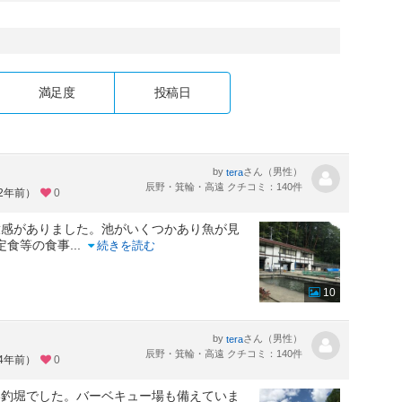
満足度
投稿日
by
さん（男性）
tera
辰野・箕輪・高遠 クチコミ：140件
約2年前）
0
放感がありました。池がいくつかあり魚が見
定食等の食事
...
続きを読む
10
by
さん（男性）
tera
辰野・箕輪・高遠 クチコミ：140件
約4年前）
0
い釣堀でした。バーベキュー場も備えていま