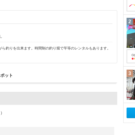
2
ん
がら釣りを出来ます。時間制の釣り堀で竿等のレンタルもあります。
3
スポット
ミ）