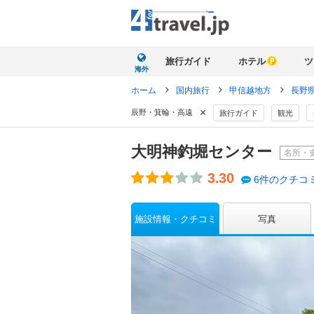
旅行ガイド
ホテル
ツ
海外
ホーム
国内旅行
甲信越地方
長野
×
辰野・箕輪・高遠
旅行ガイド
観光
大明神釣堀センター
名所・
3.30
6件のクチコ
施設情報・クチコミ
写真