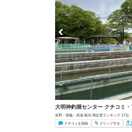
大明神釣堀センター クチコミ
辰野・箕輪・高遠 観光 満足度ランキング 17位
クチコミ
を投稿
クリップ
する