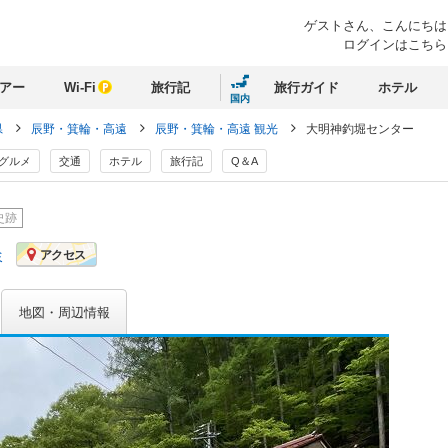
ゲストさん、
こんにちは
ログインはこちら
アー
Wi-Fi
旅行記
旅行ガイド
ホテル
国内
県
辰野・箕輪・高遠
辰野・箕輪・高遠 観光
大明神釣堀センター
グルメ
交通
ホテル
旅行記
Q＆A
史跡
ミ
アクセス
地図・周辺情報