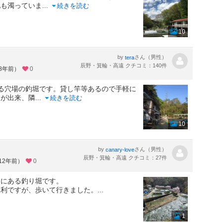
池も濁っていま
...
続きを読む
10
by
さん（男性）
tera
辰野・箕輪・高遠 クチコミ：140件
約8年前）
0
る穴場の釣堀です。貸し竿等あるので手軽に
りが出来、隣
...
続きを読む
10
by
さん（男性）
canary-love
辰野・箕輪・高遠 クチコミ：27件
12年前）
0
ろにある釣り堀です。
便利ですが、歩いて行きました。
...
1