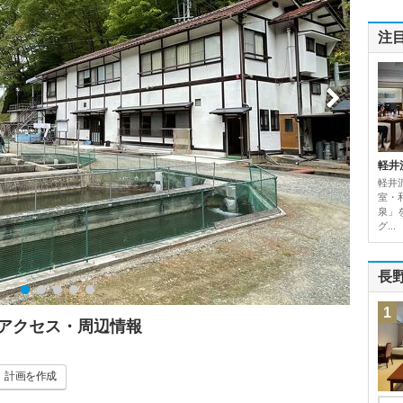
注
軽井
軽井
室・
泉」
グ...
長
1
・アクセス・周辺情報
計画
を作成