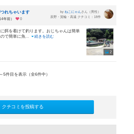
がつれちゃいます
by
さん（男性）
ねこにゃん
辰野・箕輪・高遠 クチコミ：18件
14年前）
0
に餌を着けて釣ります。おじちゃんは簡単
いので簡単に魚
...
続きを読む
2
～5件目を表示（全6件中）
クチコミを投稿する