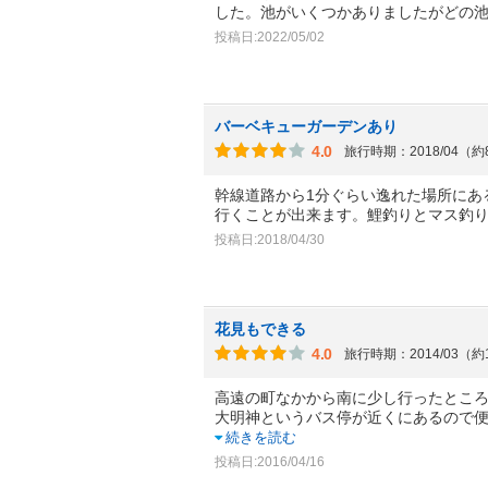
した。池がいくつかありましたがどの
投稿日:2022/05/02
バーベキューガーデンあり
4.0
旅行時期：2018/04（
幹線道路から1分ぐらい逸れた場所にあ
行くことが出来ます。鯉釣りとマス釣
投稿日:2018/04/30
花見もできる
4.0
旅行時期：2014/03（約
高遠の町なかから南に少し行ったとこ
大明神というバス停が近くにあるので
続きを読む
投稿日:2016/04/16