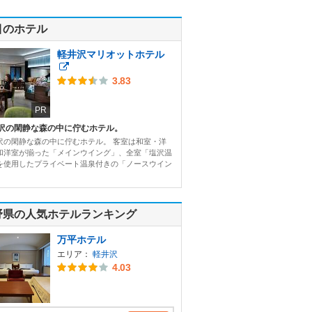
目のホテル
軽井沢マリオットホテル
3.83
PR
沢の閑静な森の中に佇むホテル。
沢の閑静な森の中に佇むホテル。 客室は和室・洋
和洋室が揃った「メインウイング」、全室「塩沢温
を使用したプライベート温泉付きの「ノースウイン
野県の人気ホテルランキング
万平ホテル
エリア：
軽井沢
4.03