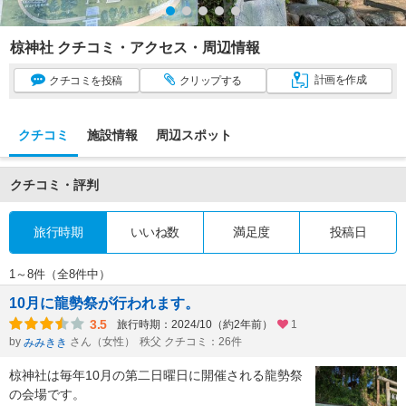
椋神社 クチコミ・アクセス・周辺情報
計画
を作成
クチコミ
を投稿
クリップ
する
クチコミ
施設情報
周辺スポット
クチコミ・評判
旅行時期
いいね数
満足度
投稿日
1～8件（全8件中）
10月に龍勢祭が行われます。
3.5
旅行時期：2024/10（約2年前）
1
by
さん（女性）
秩父 クチコミ：26件
みみきき
椋神社は毎年10月の第二日曜日に開催される龍勢祭
の会場です。