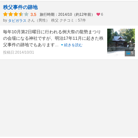
秩父事件の跡地
3.5
旅行時期：2014/10（約12年前）
6
by
さん（男性）
秩父 クチコミ：57件
タビガラス
毎年10月第2日曜日に行われる例大祭の龍勢まつり
の会場になる神社ですが、明治17年11月に起きた秩
父事件の跡地でもあります
...
続きを読む
投稿日:2014/10/31
5