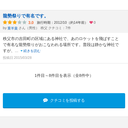
龍勢祭りで有名です。
3.0
旅行時期：2012/10（約14年前）
0
by
さん（男性）
秩父 クチコミ：7件
重羊羹
秩父市の吉田町の区域にある神社で、あのロケットを飛ばすこと
で有名な龍勢祭りがおこなわれる場所です。普段は静かな神社で
すが、
...
続きを読む
投稿日:2015/03/28
1件目～8件目を表示（全8件中）
クチコミを投稿する