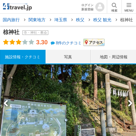
ログイン
新規登録
検索
MENU
国内旅行
関東地方
埼玉県
秩父
秩父 観光
椋神社
椋神社
寺・神社・教会
3.30
アクセス
8件のクチコミ
施設情報・クチコミ
写真
地図・周辺情報