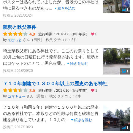
ポスターは貼られていましたが、普段のこの神社は
特に見るべきものがあっ
...
続きを読む
1
投稿日:2021/01/24
龍勢と秩父事件
4.0
旅行時期：2018/08（約8年前）
0
by
さん（男性）
秩父 クチコミ：5件
でびっと
埼玉県秩父市にある神社です。ここのお祭りとして
10月上旬の日曜日に行う龍勢祭があります。龍勢と
はロケットのことで、黒色火薬
...
続きを読む
投稿日:2018/09/25
1
７１０年創建で１３００年以上の歴史のある神社
3.5
旅行時期：2017/10（約9年前）
1
by
さん（男性）
秩父 クチコミ：2件
ゴマキュー
７１０年（和同３年）創建で１３００年以上の歴史
のある神社です。本殿などの社殿は何度も破壊と再
建を繰り返しています。１０月の
...
続きを読む
投稿日:2017/10/23
1