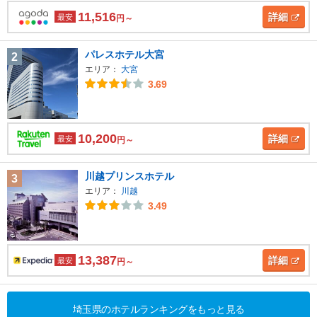
11,516
詳細
最安
円～
パレスホテル大宮
2
エリア：
大宮
3.69
10,200
詳細
最安
円～
川越プリンスホテル
3
エリア：
川越
3.49
13,387
詳細
最安
円～
埼玉県のホテルランキングをもっと見る