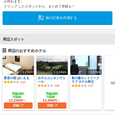
が作れます。
クリップ したスポットから、まとめて登録も！
旅の計画を作成する
周辺スポット
周辺のおすすめホテル
1.27km
1.64km
2.67km
星音の宿 ばいえる
ホテルユニオンヴェ
彩の森カントリーク
ール
ラブ ホテル秩父
3.23
地
3.09
3.27
13,200
13,000
円～
円～
詳細
詳細