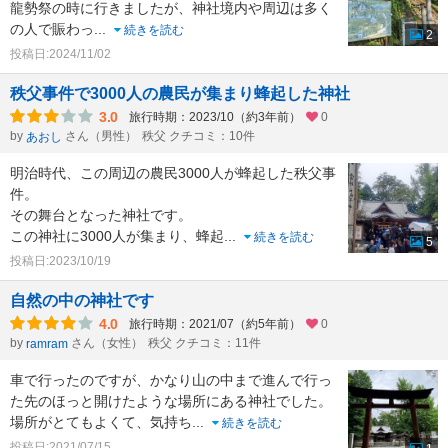
龍勢祭の時に行きましたが、神社境内や周辺は多く
の人で賑わっ
...
続きを読む
2
投稿日:2024/11/02
秩父事件で3000人の農民が集まり蜂起した神社
3.0
旅行時期：2023/10（約3年前）
0
by
さん（男性）
秩父 クチコミ：10件
あおし
明治時代、この周辺の農民3000人が蜂起した秩父事
件。
その舞台となった神社です。
この神社に3000人が集まり、蜂起
...
続きを読む
5
投稿日:2023/10/19
自然の中の神社です
4.0
旅行時期：2021/07（約5年前）
0
by
さん（女性）
秩父 クチコミ：11件
ramram
車で行ったのですが、かなり山の中まで進んで行っ
た先のほっと開けたような場所にある神社でした。
場所がとてもよくて、気持ち
...
続きを読む
投稿日:2021/07/15