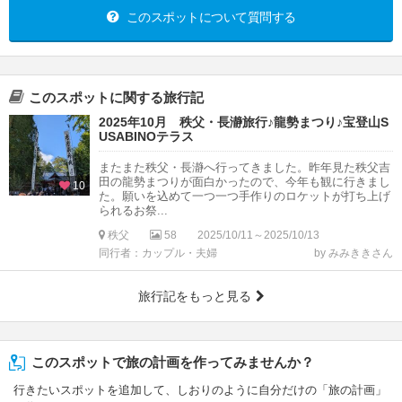
このスポットについて質問する
このスポットに関する旅行記
2025年10月 秩父・長瀞旅行♪龍勢まつり♪宝登山S
USABINOテラス
またまた秩父・長瀞へ行ってきました。昨年見た秩父吉
田の龍勢まつりが面白かったので、今年も観に行きまし
10
た。願いを込めて一つ一つ手作りのロケットが打ち上げ
られるお祭...
秩父
58
2025/10/11～2025/10/13
同行者：カップル・夫婦
by みみききさん
旅行記をもっと見る
このスポットで旅の計画を作ってみませんか？
行きたいスポットを追加して、しおりのように自分だけの「旅の計画」