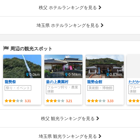
秩父 ホテルランキングを見る
埼玉県 ホテルランキングを見る
周辺の観光スポット
0.0km
0.56km
0.83km
龍勢祭
釜の上農園村
龍勢会館
ただか
フルーツ狩り・農業
フルー
祭り・イベント
美術館・博物館
体験
体験
3.31
3.21
3.33
秩父 観光ランキングを見る
埼玉県 観光ランキングを見る