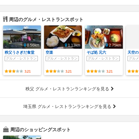
周辺のグルメ・レストランスポット
0.56km
1.13km
2.75km
秩父うさぎだ食堂
空楽
そば処 元六
天空の
グルメ・レストラン
グルメ・レストラン
グルメ・レストラン
グルメ
3.21
3.21
3.21
秩父 グルメ・レストランランキングを見る
埼玉県 グルメ・レストランランキングを見る
周辺のショッピングスポット